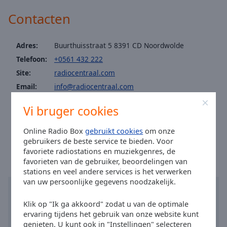
Area
Contacten
Background
Color
Adres:
Buurthuisstraat 5 8391 CD Noordwolde
Opacity
Telefoon:
+0561 432 222
Site:
radiocentraal.com
Font
Email:
info@radiocentraal.com
Size
Facebook:
@rwcentraal
Vi bruger cookies
Twitter:
@rwcentraal
Text
Tijd in Noordwolde
:
19:07
,
08.07.2026
Online Radio Box
gebruikt cookies
om onze
Edge
gebruikers de beste service te bieden. Voor
Style
favoriete radiostations en muziekgenres, de
favorieten van de gebruiker, beoordelingen van
stations en veel andere services is het verwerken
Font
van uw persoonlijke gegevens noodzakelijk.
Family
Klik op "Ik ga akkoord" zodat u van de optimale
ervaring tijdens het gebruik van onze website kunt
Reset
genieten. U kunt ook in "Instellingen" selecteren