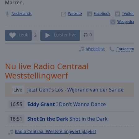
Playback
Marren.
Rate
Nederlands
Website
Chapters
Chapters
Leuk
2
Luister live
0
Descriptions
Afspeellijst
Contacten
descriptions
off
,
Nu live Radio Centraal
selected
Weststellingwerf
Subtitles
Live
Jetzt Geht's Los - Wijbrand van der Sande
subtitles
settings
,
opens
16:55
Eddy Grant
I Don't Wanna Dance
subtitles
settings
16:51
Shot In the Dark
Shot in the Dark
dialog
subtitles
Radio Centraal Weststellingwerf playlist
off
,