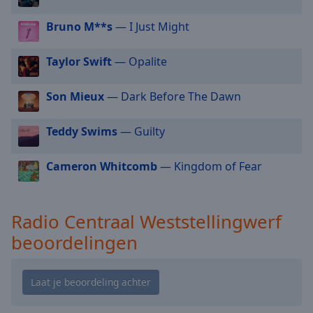
cancel
and
Bruno M**s
— I Just Might
close
the
Taylor Swift
— Opalite
window.
Son Mieux
— Dark Before The Dawn
Text
Color
Teddy Swims
— Guilty
Opacity
Cameron Whitcomb
— Kingdom of Fear
Text
Background
Radio Centraal Weststellingwerf
Color
beoordelingen
Opacity
Caption