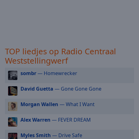
selected
Audio
Track
Picture-
in-
Picture
TOP liedjes op Radio Centraal
Fullscreen
This
Weststellingwerf
is
a
sombr
— Homewrecker
modal
window.
David Guetta
— Gone Gone Gone
Beginning
Morgan Wallen
— What I Want
of
dialog
Alex Warren
— FEVER DREAM
window.
Escape
will
Myles Smith
— Drive Safe