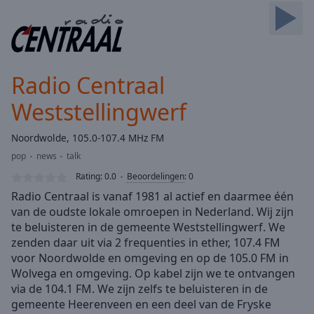
Skip
Forward
Mute
Current
Time
0:00
Radio Centraal
/
Duration
-:-
Weststellingwerf
Loaded
:
0.00%
Noordwolde, 105.0-107.4 MHz FM
Stream
pop
news
talk
Type
LIVE
Rating:
0.0
Beoordelingen
:
0
Seek to
live,
Radio Centraal is vanaf 1981 al actief en daarmee één
currently
van de oudste lokale omroepen in Nederland. Wij zijn
behind
live
LIVE
te beluisteren in de gemeente Weststellingwerf. We
Remaining
zenden daar uit via 2 frequenties in ether, 107.4 FM
Time
-
voor Noordwolde en omgeving en op de 105.0 FM in
-:-
Wolvega en omgeving. Op kabel zijn we te ontvangen
via de 104.1 FM. We zijn zelfs te beluisteren in de
1x
gemeente Heerenveen en een deel van de Fryske