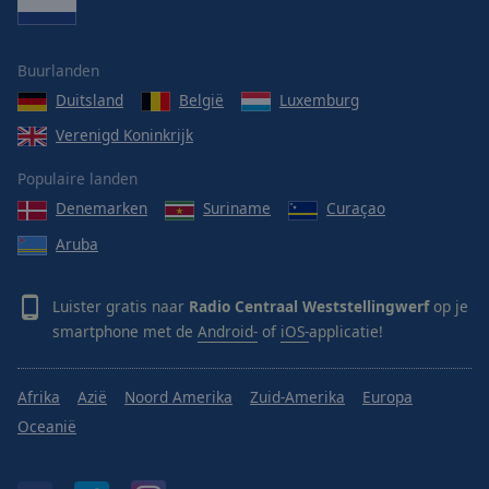
Buurlanden
Duitsland
België
Luxemburg
Verenigd Koninkrijk
Populaire landen
Denemarken
Suriname
Curaçao
Aruba
Luister gratis naar
Radio Centraal Weststellingwerf
op je
smartphone met de
Android-
of
iOS-
applicatie!
Afrika
Azië
Noord Amerika
Zuid-Amerika
Europa
Oceanië