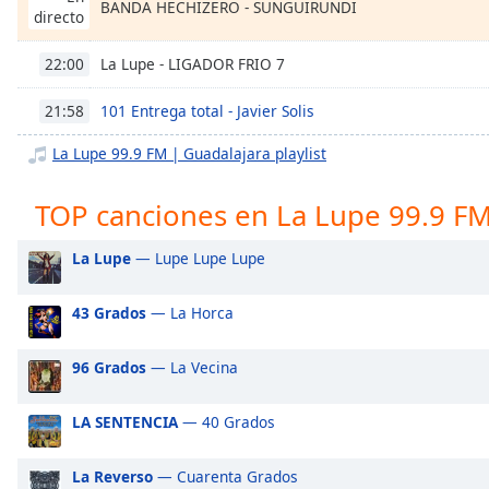
BANDA HECHIZERO - SUNGUIRUNDI
Chapters
directo
Chapters
La Lupe - LIGADOR FRIO 7
22:00
Descriptions
101 Entrega total - Javier Solis
21:58
descriptions
La Lupe 99.9 FM | Guadalajara playlist
off
,
selected
TOP canciones en La Lupe 99.9 FM
Subtitles
La Lupe
— Lupe Lupe Lupe
subtitles
settings
,
opens
43 Grados
— La Horca
subtitles
settings
96 Grados
— La Vecina
dialog
subtitles
LA SENTENCIA
— 40 Grados
off
,
selected
La Reverso
— Cuarenta Grados