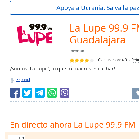
Current
Apoya a Ucrania. Salva la pa
Time
0:00
/
Duration
-:-
La Lupe 99.9 F
Loaded
:
0.00%
Guadalajara
0:00
Stream
mexican
Type
LIVE
Clasificacion:
4.0
Reti
Seek to
¡Somos 'La Lupe', lo que tú quieres escuchar!
live,
currently
behind
Español
live
LIVE
Remaining
Time
-
-:-
1x
En directo ahora La Lupe 99.9 FM 
Playback
Rate
En