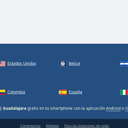
Estados Unidos
Belice
Colombia
España
| Guadalajara
gratis en tu smartphone con la aplicación
Android
o
i
Comentarios
Widgets
Para las estaciones de radio