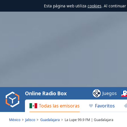
Esta página web utiliza
cookies
. Al continua
Video
Player
is
loading.
Play
Video
Online Radio Box
Juegos
Play
Skip
Todas las emisoras
Favoritos
Backward
Skip
Forward
México
Jalisco
Guadalajara
La Lupe 99.9 FM | Guadalajara
Mute