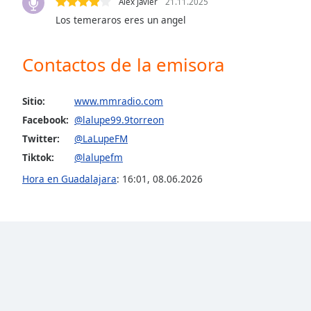
Alex Javier
21.11.2025
the
Los temeraros eres un angel
window.
Contactos de la emisora
Text
Color
Sitio:
www.mmradio.com
Opacity
Facebook:
@lalupe99.9torreon
Twitter:
@LaLupeFM
Text
Tiktok:
@lalupefm
Background
Hora en Guadalajara
:
16:01
,
08.06.2026
Color
Opacity
Caption
Area
Background