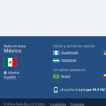
Color
Opacity
Font
Size
Radio en línea
Países y territorios vecinos
Text
México
Guatemala
Edge
Style
Honduras
Los países populares
Font
Idioma:
Brasil
Family
Español
¡Escucha la
La Lupe 99.9 FM 
Reset
Done
Close
© Online Radio Box, 2015-2026.
Condiciones
Privacidad
Modal