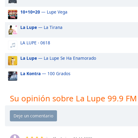
Audio
Track
10+10=20
— Lupe Vega
Picture-
in-
La Lupe
— La Tirana
Picture
Fullscreen
This
LA LUPE - 0618
is
a
La Lupe
— La Lupe Se Ha Enamorado
modal
window.
La Kontra
— 100 Grados
Beginning
of
Su opinión sobre La Lupe 99.9 FM
dialog
window.
Escape
will
cancel
and
close