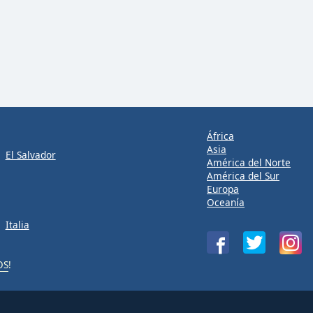
África
Asia
El Salvador
América del Norte
América del Sur
Europa
Oceanía
Italia
OS
!