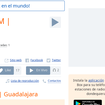
z en el mundo!
M |
radas
:
1
Sitio web
Like
17
En Vivo
2
Instala la
aplicación
Lista de reproducción
Contactos
Box para su teléf
estaciones de radio
| Guadalajara
dondequiera