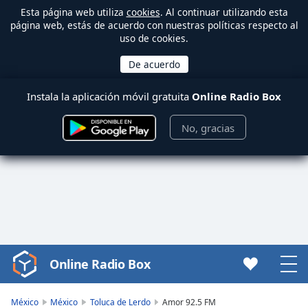
Esta página web utiliza
cookies
. Al continuar utilizando esta
página web, estás de acuerdo con nuestras políticas respecto al
uso de cookies.
Instala la aplicación móvil gratuita
Online Radio Box
No, gracias
Online Radio Box
Video
Player
is
México
México
Toluca de Lerdo
Amor 92.5 FM