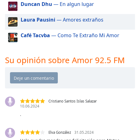
of
Duncan Dhu
— En algun lugar
dialog
window.
Laura Pausini
— Amores extraños
Escape
will
Café Tacvba
— Como Te Extraño Mi Amor
cancel
and
close
the
Su opinión sobre Amor 92.5 FM
window.
Text
Color
Cristiano Santos Islas Salazar
Opacity
10.06.2024
.
Text
Background
Elva González
31.05.2024
Color