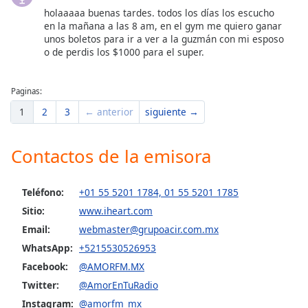
holaaaaa buenas tardes. todos los días los escucho
en la mañana a las 8 am, en el gym me quiero ganar
unos boletos para ir a ver a la guzmán con mi esposo
o de perdis los $1000 para el super.
Paginas:
1
2
3
← anterior
siguiente →
Contactos de la emisora
Teléfono:
+01 55 5201 1784, 01 55 5201 1785
Sitio:
www.iheart.com
Email:
webmaster@grupoacir.com.mx
WhatsApp:
+5215530526953
Facebook:
@AMORFM.MX
Twitter:
@AmorEnTuRadio
Instagram:
@amorfm_mx