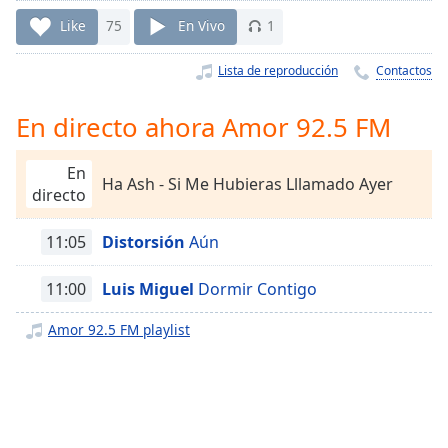
Remaining
Time
-
Like
75
En Vivo
1
-:-
Lista de reproducción
Contactos
1x
Playback
En directo ahora Amor 92.5 FM
Rate
Chapters
En
Ha Ash - Si Me Hubieras Lllamado Ayer
directo
Chapters
11:05
Distorsión
Aún
Descriptions
descriptions
11:00
Luis Miguel
Dormir Contigo
off
,
selected
Amor 92.5 FM playlist
Subtitles
subtitles
settings
,