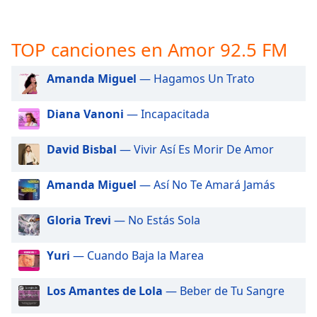
opens
subtitles
settings
TOP canciones en Amor 92.5 FM
dialog
subtitles
off
,
Amanda Miguel
— Hagamos Un Trato
selected
Diana Vanoni
— Incapacitada
Audio
Track
David Bisbal
— Vivir Así Es Morir De Amor
Picture-
in-
Picture
Amanda Miguel
— Así No Te Amará Jamás
Fullscreen
This
Gloria Trevi
— No Estás Sola
is
a
Yuri
— Cuando Baja la Marea
modal
window.
Los Amantes de Lola
— Beber de Tu Sangre
Beginning