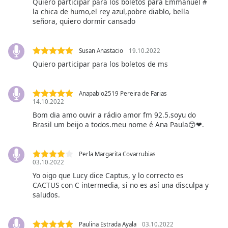
Quiero participar para los boletos para Emmanuel #
Font
la chica de humo,el rey azul,pobre diablo, bella
Family
señora, quiero dormir cansado
Reset
Susan Anastacio
19.10.2022
Done
Quiero participar para los boletos de ms
Close
Modal
Dialog
Anapablo2519 Pereira de Farias
End
14.10.2022
of
Bom dia amo ouvir a rádio amor fm 92.5.soyu do
dialog
Brasil um beijo a todos.meu nome é Ana Paula😙❤.
window.
Perla Margarita Covarrubias
03.10.2022
Yo oigo que Lucy dice Captus, y lo correcto es
CACTUS con C intermedia, si no es así una disculpa y
saludos.
Paulina Estrada Ayala
03.10.2022