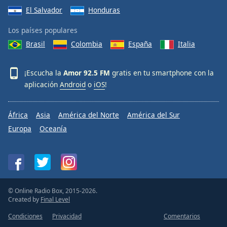
El Salvador
Honduras
Los países populares
Brasil
Colombia
España
Italia
¡Escucha la
Amor 92.5 FM
gratis en tu smartphone con la
aplicación
Android
o
iOS
!
África
Asia
América del Norte
América del Sur
Europa
Oceanía
© Online Radio Box, 2015-2026.
Created by
Final Level
Condiciones
Privacidad
Comentarios