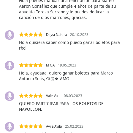
Hola puedes mandar una felicitación para Mateo
Aaron González que cumple 4 años de parte de su
abuelita Teresa Serrano y le puedes dedicar la
Opacity
canción de ojos marrones, gracias.
Caption
Deysi Natera
20.10.2023
Area
Hola quisiera saber como puedo ganar boletos para
Background
rbd
Color
M OA
19.05.2023
Opacity
Hola, ayudaaa, quiero ganar boletos para Marco
Antonio Solís, 🤲🏻🍀 AMO
Font
Size
Vale Vale
08.03.2023
QUIERO PARTICIPAR PARA LOS BOLETOS DE
Text
NAPOLEON.
Edge
Style
Avila Avila
25.02.2023