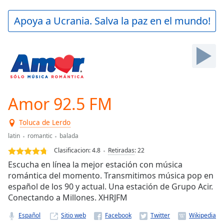
loading.
Play
Apoya a Ucrania. Salva la paz en el mundo!
Video
Play
Skip
Backward
Skip
Forward
Mute
Current
Amor 92.5 FM
Time
0:00
/
Toluca de Lerdo
Duration
-:-
latin
romantic
balada
Loaded
:
0.00%
Clasificacion:
4.8
Retiradas
:
22
Stream
Escucha en línea la mejor estación con música
Type
LIVE
romántica del momento. Transmitimos música pop en
Seek to
español de los 90 y actual. Una estación de Grupo Acir.
live,
Conectando a Millones. XHRJFM
currently
behind
live
LIVE
Español
Sitio web