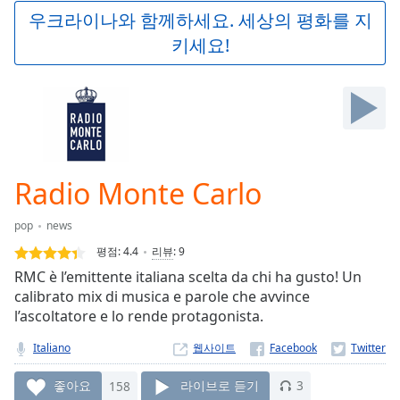
Play
우크라이나와 함께하세요. 세상의 평화를 지
Video
키세요!
Play
Skip
Backward
Skip
Forward
Mute
Current
Time
0:00
Radio Monte Carlo
/
Duration
-:-
pop
news
Loaded
:
0.00%
평점:
4.4
리뷰
:
9
Stream
RMC è l’emittente italiana scelta da chi ha gusto! Un
Type
LIVE
calibrato mix di musica e parole che avvince
Seek to
l’ascoltatore e lo rende protagonista.
live,
currently
Italiano
웹사이트
behind
live
LIVE
Remaining
좋아요
158
라이브로 듣기
3