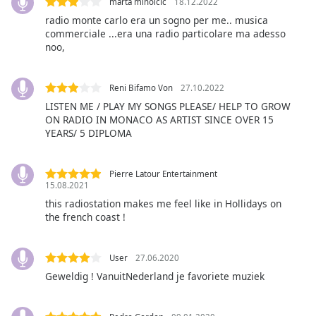
marta miholcic
18.12.2022
Opacity
radio monte carlo era un sogno per me.. musica
commerciale ...era una radio particolare ma adesso
noo,
Caption
Area
Background
Reni Bifamo Von
27.10.2022
Color
LISTEN ME / PLAY MY SONGS PLEASE/ HELP TO GROW
ON RADIO IN MONACO AS ARTIST SINCE OVER 15
YEARS/ 5 DIPLOMA
Opacity
Pierre Latour Entertainment
Font
15.08.2021
Size
this radiostation makes me feel like in Hollidays on
the french coast !
Text
Edge
User
27.06.2020
Style
Geweldig ! VanuitNederland je favoriete muziek
Font