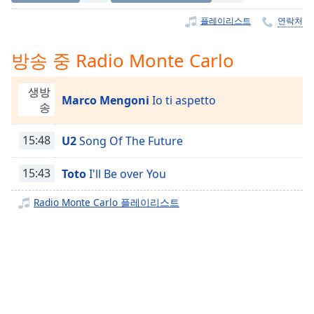
Time
-
-:-
플레이리스트
연락처
1x
방송 중 Radio Monte Carlo
Playback
Rate
생방
Marco Mengoni
Io ti aspetto
Chapters
송
Chapters
15:48
U2
Song Of The Future
Descriptions
15:43
Toto
I'll Be over You
descriptions
off
,
Radio Monte Carlo 플레이리스트
selected
Subtitles
subtitles
settings
,
opens