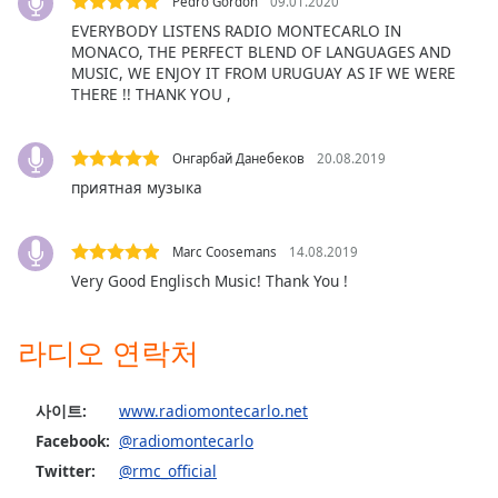
Pedro Gordon
09.01.2020
Family
EVERYBODY LISTENS RADIO MONTECARLO IN
MONACO, THE PERFECT BLEND OF LANGUAGES AND
MUSIC, WE ENJOY IT FROM URUGUAY AS IF WE WERE
Reset
THERE !! THANK YOU ,
Done
Close
Modal
Онгарбай Данебеков
20.08.2019
Dialog
приятная музыка
End
of
dialog
Marc Coosemans
14.08.2019
window.
Very Good Englisch Music! Thank You !
라디오 연락처
사이트:
www.radiomontecarlo.net
Facebook:
@radiomontecarlo
Twitter:
@rmc_official