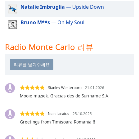
dialog
Natalie Imbruglia
— Upside Down
window.
Escape
Bruno M**s
— On My Soul
will
cancel
and
close
Radio Monte Carlo 리뷰
the
window.
Text
Color
Stanley Westerborg
21.01.2026
Mooie muziek. Gracias des de Suriname S.A.
Opacity
Ioan Lacatus
25.10.2025
Text
Background
Greetings from Timisoara Romania !!
Color