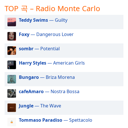
subtitles
TOP 곡 – Radio Monte Carlo
settings
dialog
subtitles
Teddy Swims
— Guilty
off
,
selected
Foxy
— Dangerous Lover
Audio
sombr
— Potential
Track
Picture-
Harry Styles
— American Girls
in-
Picture
Fullscreen
Bungaro
— Briza Morena
This
is
cafeAmaro
— Nostra Bossa
a
modal
window.
Jungle
— The Wave
Beginning
Tommaso Paradiso
— Spettacolo
of