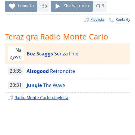
Remaining
Lubię to
158
Słuchaj radia
3
Time
-
-:-
Playlista
Kontakty
1x
Teraz gra Radio Monte Carlo
Playback
Rate
Na
Boz Scaggs
Senza Fine
Chapters
żywo
Chapters
20:35
Alsogood
Retronotte
Descriptions
20:31
Jungle
The Wave
descriptions
off
,
Radio Monte Carlo playlista
selected
Subtitles
subtitles
settings
,