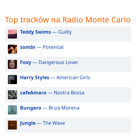
opens
subtitles
Top tracków na Radio Monte Carlo
settings
dialog
subtitles
Teddy Swims
— Guilty
off
,
selected
sombr
— Potential
Audio
Foxy
— Dangerous Lover
Track
Picture-
Harry Styles
— American Girls
in-
Picture
Fullscreen
cafeAmaro
— Nostra Bossa
This
is
Bungaro
— Briza Morena
a
modal
window.
Jungle
— The Wave