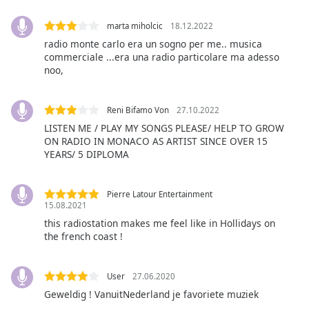
Color
marta miholcic
18.12.2022
Opacity
radio monte carlo era un sogno per me.. musica
commerciale ...era una radio particolare ma adesso
noo,
Caption
Area
Background
Reni Bifamo Von
27.10.2022
Color
LISTEN ME / PLAY MY SONGS PLEASE/ HELP TO GROW
ON RADIO IN MONACO AS ARTIST SINCE OVER 15
YEARS/ 5 DIPLOMA
Opacity
Pierre Latour Entertainment
Font
15.08.2021
Size
this radiostation makes me feel like in Hollidays on
the french coast !
Text
Edge
User
27.06.2020
Style
Geweldig ! VanuitNederland je favoriete muziek