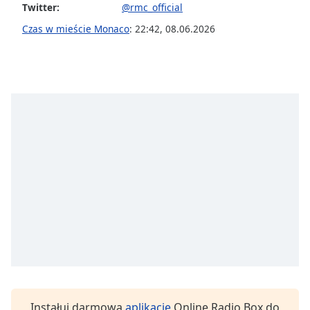
Twitter:
@rmc_official
Czas w mieście Monaco
:
22:42
,
08.06.2026
Instałuj darmową
aplikację
Online Radio Box do