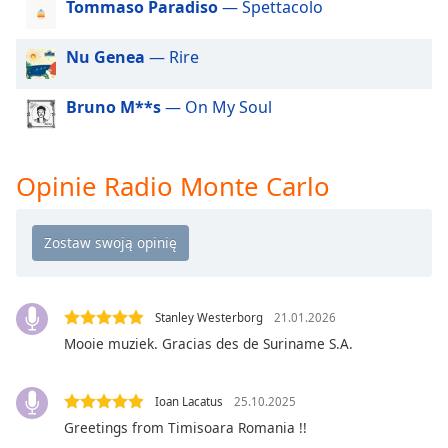
Beginning
Tommaso Paradiso
— Spettacolo
of
dialog
Nu Genea
— Rire
window.
Escape
Bruno M**s
— On My Soul
will
cancel
and
close
Opinie Radio Monte Carlo
the
window.
Text
Color
Stanley Westerborg
21.01.2026
Mooie muziek. Gracias des de Suriname S.A.
Opacity
Ioan Lacatus
25.10.2025
Text
Background
Greetings from Timisoara Romania !!