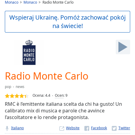
is
Monaco
Monaco
Radio Monte Carlo
loading.
Play
Wspieraj Ukrainę. Pomóż zachować pokój
Video
na świecie!
Play
Skip
Backward
Skip
Forward
Mute
Current
Time
0:00
Radio Monte Carlo
/
Duration
-:-
pop
news
Loaded
:
0.00%
Ocena:
4.4
Ocen
:
9
Stream
RMC è l’emittente italiana scelta da chi ha gusto! Un
Type
LIVE
calibrato mix di musica e parole che avvince
Seek to
l’ascoltatore e lo rende protagonista.
live,
currently
Italiano
Website
behind
live
LIVE