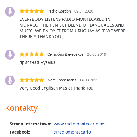
Font
Pedro Gordon
09.01.2020
Family
EVERYBODY LISTENS RADIO MONTECARLO IN
MONACO, THE PERFECT BLEND OF LANGUAGES AND
MUSIC, WE ENJOY IT FROM URUGUAY AS IF WE WERE
Reset
THERE !! THANK YOU ,
Done
Close
Modal
Онгарбай Данебеков
20.08.2019
Dialog
приятная музыка
End
of
dialog
Marc Coosemans
14.08.2019
window.
Very Good Englisch Music! Thank You !
Kontakty
Strona internetowa:
www.radiomontecarlo.net
Facebook:
@radiomontecarlo