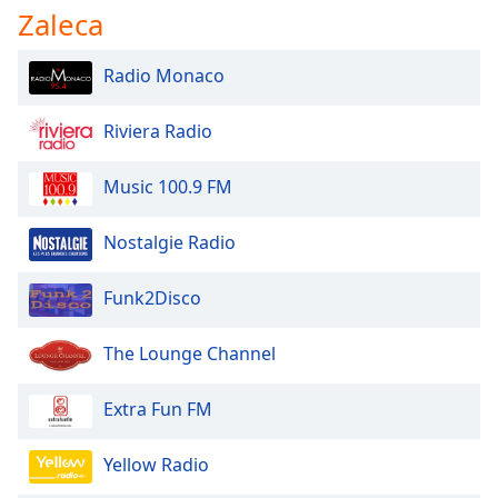
Zaleca
Radio Monaco
Riviera Radio
Music 100.9 FM
Nostalgie Radio
Funk2Disco
The Lounge Channel
Extra Fun FM
Yellow Radio