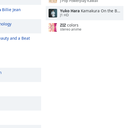
J-Pop Powerplay Kawaii
n
Billie Jean
Yuko Hara
Kamakura On the Beach
J1 HD
nology
ZIZ
colors
stereo anime
auty and a Beat
n