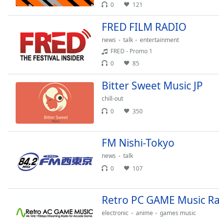
0
121
FRED FILM RADIO
news
talk
entertainment
FRED - Promo 1
0
85
Bitter Sweet Music JP
chill-out
0
350
FM Nishi-Tokyo
news
talk
0
107
Retro PC GAME Music R
electronic
anime
games music