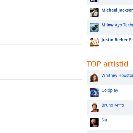
Michael Jackso
Milow
Ayo Tech
Justin Bieber
Be
TOP artistid
Whitney Housto
Coldplay
Bruno M**s
Sia