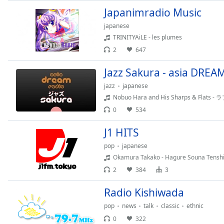
Chapters
Japanimradio Music
Chapters
japanese
TRINITYAiLE - les plumes
Descriptions
2
647
descriptions
off
,
Jazz Sakura - asia DREA
selected
jazz
japanese
Nobuo Hara and His Sharps & Fl
Subtitles
0
534
subtitles
J1 HITS
settings
,
opens
pop
japanese
subtitles
Okamura Takako - Hagure Souna Tensh
settings
2
384
3
dialog
subtitles
Radio Kishiwada
off
,
pop
news
talk
classic
ethnic
selected
0
322