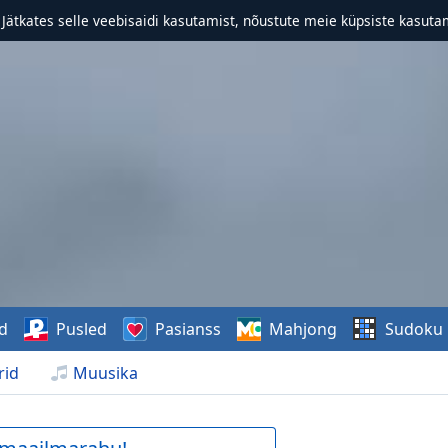
. Jätkates selle veebisaidi kasutamist, nõustute meie küpsiste kasutam
d
Pusled
Pasianss
Mahjong
Sudoku
rid
Muusika