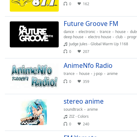
0
162
the
window.
Future Groove FM
Text
dance
electronic
trance
house
dub
Color
deep house
electro house
club
progr
Judge Jules - Global Warm Up 1168
Opacity
0
207
AnimeNfo Radio
Text
trance
house
j-pop
anime
Background
0
359
Color
stereo anime
Opacity
soundtrack
anime
ZIZ - Colors
Caption
0
240
Area
Background