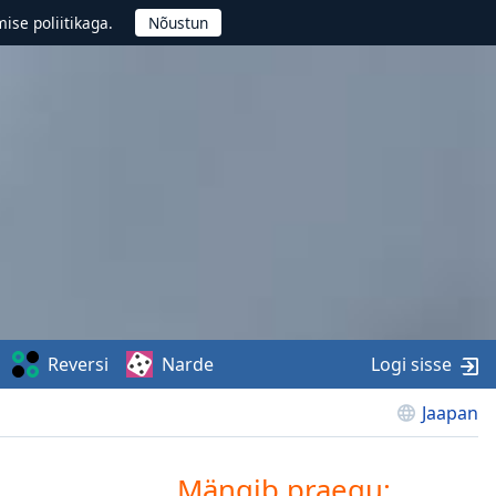
ise poliitikaga.
Reversi
Narde
Logi sisse
Jaapan
Mängib praegu: