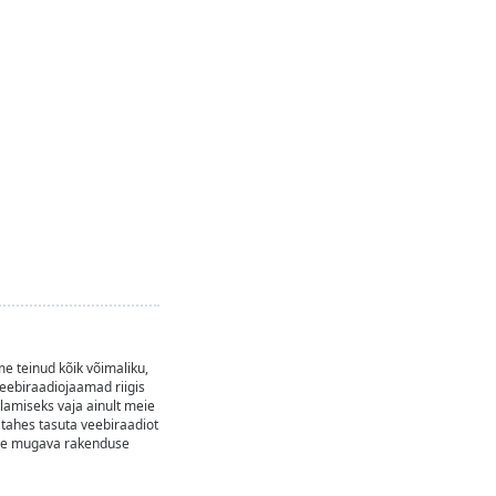
e teinud kõik võimaliku,
eebiraadiojaamad riigis
lamiseks vaja ainult meie
 tahes tasuta veebiraadiot
meie mugava rakenduse