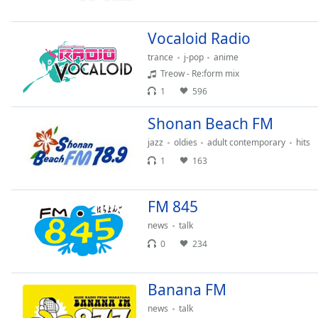
Audio
Track
Vocaloid Radio
Picture-
in-
trance
j-pop
anime
Picture
Treow - Re:form mix
Fullscreen
1
596
This
is
Shonan Beach FM
a
modal
jazz
oldies
adult contemporary
hits
window.
1
163
Beginning
FM 845
of
dialog
news
talk
window.
0
234
Escape
will
cancel
Banana FM
and
news
talk
close