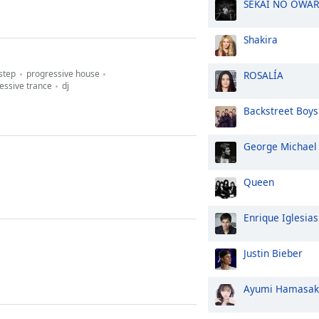
SEKAI NO OWAR
Shakira
step
progressive house
ROSALÍA
essive trance
dj
Backstreet Boys
George Michael
Queen
Enrique Iglesias
Justin Bieber
Ayumi Hamasak