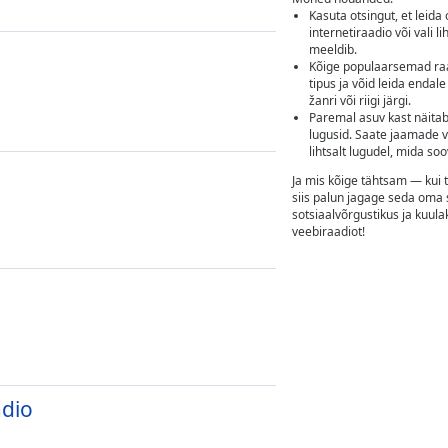
Kasuta otsingut, et leid
internetiraadio või vali li
meeldib.
Kõige populaarsemad ra
tipus ja võid leida endale
žanri või riigi järgi.
Paremal asuv kast näitab
lugusid. Saate jaamade va
lihtsalt lugudel, mida soo
Ja mis kõige tähtsam — kui t
siis palun jagage seda oma
sotsiaalvõrgustikus ja kuul
veebiraadiot!
adio