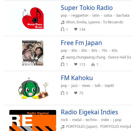
Dialog
Super Tokio Radio
End
pop
reggaeton
latin
salsa
bachata
of
dialog
Wisin, Emilia, Lyanno - Tu Recuerdo
window.
1
134
Free Fm Japan
pop
90s
00s
80s
70s
60s
wang chungwang chung - Dance Hall Day
1
115
1
FM Kahoku
pop
jazz
news
talk
top40
0
75
Radio Eigekai Indies
rock
metal
techno
indie
j-pop
PORTFOLIO (Japan) - PORTFOLIO mintju