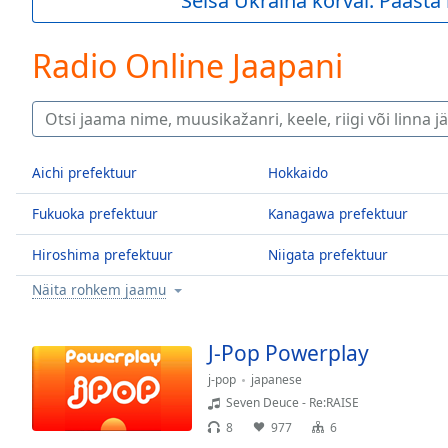
Seisa Ukraina kõrval. Pääst
Current
Time
0:00
/
Radio Online Jaapani
Duration
-:-
Loaded
:
0.00%
0:00
Stream
Aichi prefektuur
Hokkaido
Type
LIVE
Seek to
Fukuoka prefektuur
Kanagawa prefektuur
live,
currently
behind
Hiroshima prefektuur
Niigata prefektuur
live
LIVE
Remaining
Näita rohkem jaamu
Time
-
-:-
J-Pop Powerplay
1x
j-pop
japanese
Playback
Seven Deuce - Re:RAISE
Rate
8
977
6