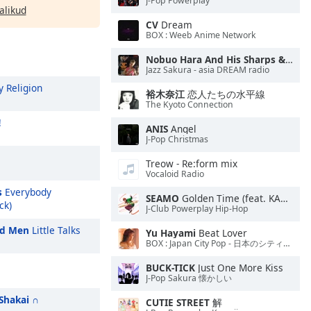
J-Pop Powerplay
alikud
CV
Dream
BOX : Weeb Anime Network
Nobuo Hara And His Sharps & Flats
Jazz Sakura - asia DREAM radio
 Religion
裕木奈江
恋人たちの水平線
The Kyoto Connection
!
ANIS
Angel
J-Pop Christmas
Treow - Re:form mix
Vocaloid Radio
s
Everybody
SEAMO
Golden Time (feat. KARUTETTO & 手裏剣ジェット)
ck)
J-Club Powerplay Hip-Hop
nd Men
Little Talks
Yu Hayami
Beat Lover
BOX : Japan City Pop - 日本のシティポップ
BUCK-TICK
Just One More Kiss
J-Pop Sakura 懐かしい
Shakai
∩
CUTIE STREET
解