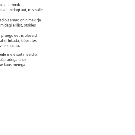
a oma lemmik
htsalt midagi uut, mis sulle
adiojaamad on nimekirja
 midagi erilist, otsides
 praegu eetris olevaid
hel liikuda, klõpsates
vite kuulata.
eile meie sait meeldib,
 sõpradega ühes
ake koos meiega