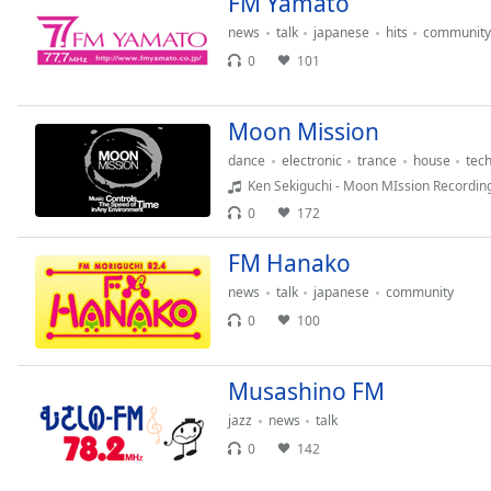
FM Yamato
Color
news
talk
japanese
hits
community
0
101
Opacity
Moon Mission
Font
Size
dance
electronic
trance
house
tec
Ken Sekiguchi - Moon MIssion Recordin
0
172
Text
Edge
FM Hanako
Style
news
talk
japanese
community
0
100
Font
Family
Musashino FM
jazz
news
talk
Reset
Done
0
142
Close
Modal