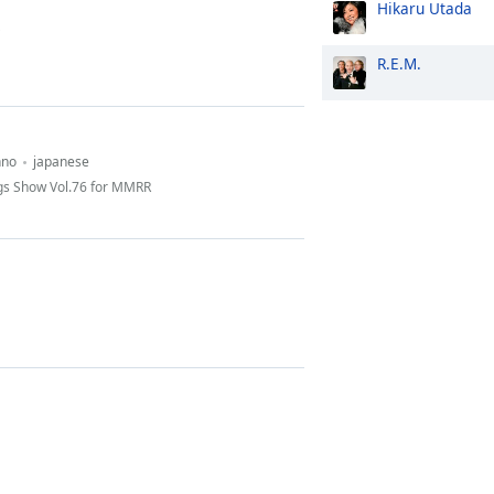
Hikaru Utada
R.E.M.
hno
japanese
gs Show Vol.76 for MMRR