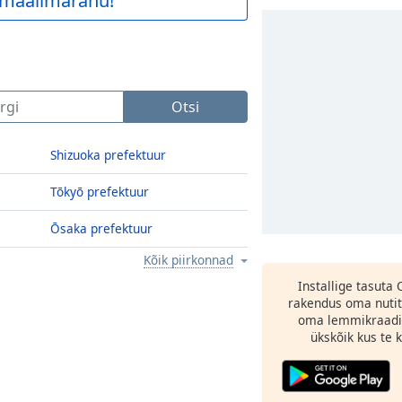
a maailmarahu!
Otsi
Shizuoka prefektuur
Tōkyō prefektuur
Ōsaka prefektuur
Kõik piirkonnad
Installige tasuta
rakendus oma nutit
oma lemmikraadi
ükskõik kus te ka