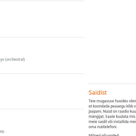
s (orchestral)
Saidist
Teie mugavuse huvides olem
et koondada peaaegu kõik v
Jaapani. Nüüd on raadio kuu
mängijat. Saate kuulata mis
meie saidil või installida 
oma nutitelefoni.
lep
Mõned nõuanded: