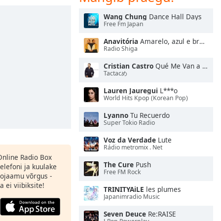
Wang Chung
Dance Hall Days
Free Fm Japan
Anavitória
Amarelo, azul e branco
Radio Shiga
Cristian Castro
Qué Me Van a Hablar de Amor
Tactacめ
Lauren Jauregui
L***o
World Hits Kpop (Korean Pop)
Lyanno
Tu Recuerdo
Super Tokio Radio
Voz da Verdade
Lute
Rádio metromix . Net
 Online Radio Box
The Cure
Push
elefoni ja kuulake
Free FM Rock
ojaamu võrgus -
 ei viibiksite!
TRINITYAiLE
les plumes
Japanimradio Music
Seven Deuce
Re:RAISE