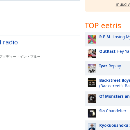
muud v
TOP eetris
R.E.M.
Losing My
M radio
OutKast
Hey Ya
ats - ラプソディー・イン・ブルー
Iyaz
Replay
Backstreet Boy
(Backstreet's Ba
i
Of Monsters a
Sia
Chandelier
Ryokuoushoku 