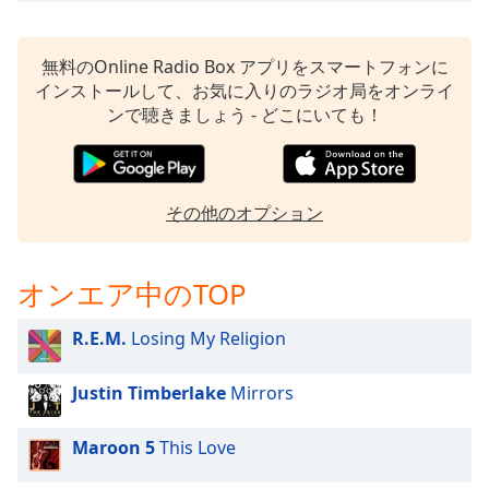
opens
subtitles
settings
無料のOnline Radio Box アプリをスマートフォンに
dialog
インストールして、お気に入りのラジオ局をオンライ
subtitles
ンで聴きましょう - どこにいても！
off
,
selected
Audio
その他のオプション
Track
Picture-
in-
オンエア中のTOP
Picture
Fullscreen
R.E.M.
Losing My Religion
This
is
a
Justin Timberlake
Mirrors
modal
window.
Maroon 5
This Love