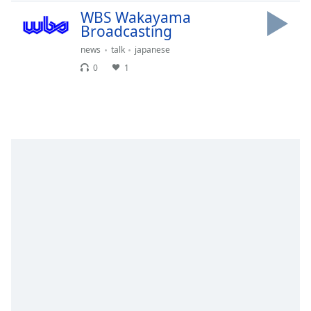
Remaining
WBS Wakayama
Time
-
Broadcasting
-:-
news
talk
japanese
0
1
1x
Playback
Rate
Chapters
Chapters
Descriptions
descriptions
off
,
selected
Subtitles
subtitles
settings
,