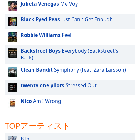
Beginning
Julieta Venegas
Me Voy
of
dialog
Black Eyed Peas
Just Can't Get Enough
window.
Escape
will
Robbie Williams
Feel
cancel
and
Backstreet Boys
Everybody (Backstreet's
close
Back)
the
window.
Clean Bandit
Symphony (feat. Zara Larsson)
Text
twenty one pilots
Stressed Out
Color
Nico
Am I Wrong
Opacity
TOPアーティスト
Text
Background
BTS