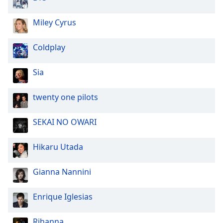
Color
Miley Cyrus
Opacity
Coldplay
Caption
Area
Sia
Background
Color
twenty one pilots
Opacity
SEKAI NO OWARI
Hikaru Utada
Font
Size
Gianna Nannini
Text
Enrique Iglesias
Edge
Style
Rihanna