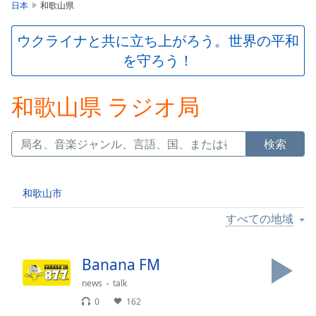
is
日本
和歌山県
loading.
Play
ウクライナと共に立ち上がろう。世界の平和
Video
を守ろう！
Play
Skip
Backward
和歌山県 ラジオ局
Skip
Forward
Mute
検索
Current
Time
0:00
/
Duration
-:-
和歌山市
Loaded
:
すべての地域
0.00%
Stream
Type
LIVE
Banana FM
Seek to
live,
news
talk
currently
0
162
behind
live
LIVE