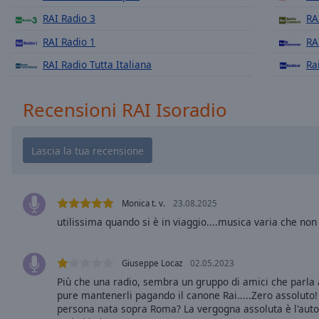
Chapters
RAI Radio 3
RA
Descriptions
RAI Radio 1
RA
descriptions
RAI Radio Tutta Italiana
Ra
off
,
selected
Recensioni RAI Isoradio
Subtitles
subtitles
settings
,
opens
subtitles
settings
Monica t. v.
23.08.2025
dialog
utilissima quando si è in viaggio....musica varia che non
subtitles
off
,
Giuseppe Locaz
02.05.2023
selected
Più che una radio, sembra un gruppo di amici che parla 
pure mantenerli pagando il canone Rai.....Zero assoluto
Audio
Track
persona nata sopra Roma? La vergogna assoluta è l'autos