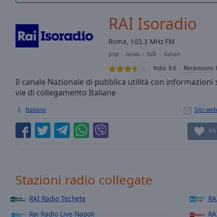
/
Duration
-:-
RAI Isoradio
Loaded
:
0.00%
Roma, 103.3 MHz FM
0:00
pop
news
talk
italian
Stream
Type
LIVE
Voto:
3.6
Recensioni
:
Seek to
Il canale Nazionale di pubblica utilità con informazioni 
live,
vie di collegamento Italiane
currently
behind
live
LIVE
Italiano
Sito web
Remaining
Time
-
Mi
-:-
1x
Playback
Stazioni radio collegate
Rate
RAI Radio Techete
RA
Chapters
Rai Radio Live Napoli
RA