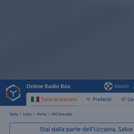
Video
Player
is
loading.
Play
Video
Online Radio Box
Giochi
Play
Skip
Tutte le stazioni
Preferiti
Ge
Backward
Skip
Forward
Italia
Lazio
Roma
RAI Isoradio
Mute
Current
Stai dalla parte dell'Ucraina. Salv
Time
0:00