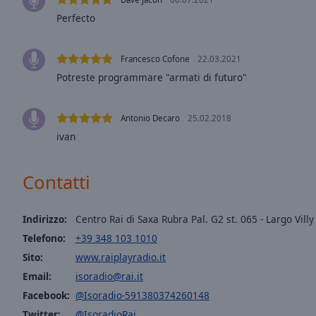
window.
Perfecto
Text
Color
Francesco Cofone
22.03.2021
Potreste programmare "armati di futuro"
Opacity
Antonio Decaro
25.02.2018
Text
ivan
Background
Color
Contatti
Opacity
Indirizzo:
Centro Rai di Saxa Rubra Pal. G2 st. 065 - Largo Vill
Telefono:
+39 348 103 1010
Caption
Sito:
www.raiplayradio.it
Area
Background
Email:
isoradio@rai.it
Color
Facebook:
@Isoradio-591380374260148
Twitter:
@IsoradioRai