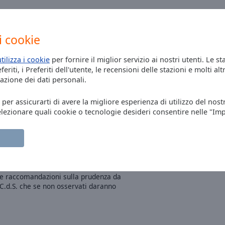
i cookie
orifero, notizie sul traffico spesso
 date proprio; programmi che sembrano
utilizza i cookie
per fornire il miglior servizio ai nostri utenti. Le st
enitenza
eriti, i Preferiti dell'utente, le recensioni delle stazioni e molti altr
azione dei dati personali.
, per assicurarti di avere la migliore esperienza di utilizzo del nost
elezionare quali cookie o tecnologie desideri consentire nelle "Im
 tragitto in dolce compagnia di
e attenzione merita la musica ,con brani
 in corso , senza tralasciare le
 le raccomandazioni sulla prudenza da
 C.d.S. che se non osservati daranno