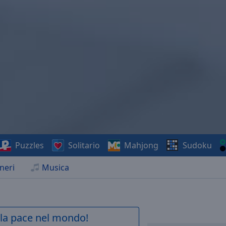
Puzzles
Solitario
Mahjong
Sudoku
neri
Musica
a la pace nel mondo!