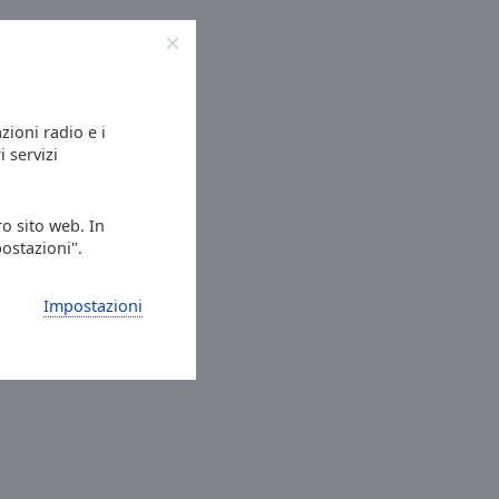
azioni radio e i
i servizi
ro sito web. In
postazioni".
Impostazioni