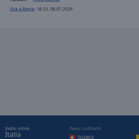
Opacity
Ora a Roma
:
18:23
,
08.07.2026
Font
Size
Text
Edge
Style
Font
Family
Reset
Done
Close
Modal
Radio online
Paesi confinanti
Dialog
Italia
End
Svizzera