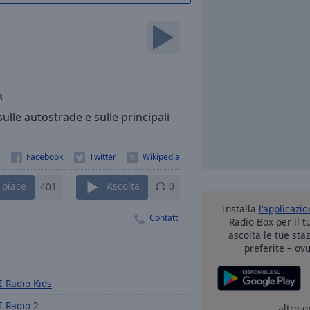
8
sulle autostrade e sulle principali
 piace
401
Ascolta
0
Installa
l'applicazi
Contatti
Radio Box per il 
ascolta le tue sta
preferite – ovu
I Radio Kids
I Radio 2
altre o