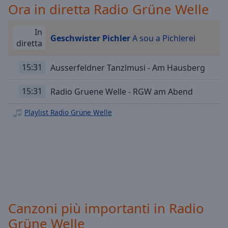
Playback
Ora in diretta Radio Grüne Welle
Rate
Chapters
In
Geschwister Pichler
A sou a Pichlerei
diretta
Chapters
15:31
Ausserfeldner Tanzlmusi - Am Hausberg
Descriptions
descriptions
15:31
Radio Gruene Welle - RGW am Abend
off
,
selected
Playlist Radio Grüne Welle
Subtitles
subtitles
settings
,
opens
subtitles
settings
dialog
Canzoni più importanti in Radio
subtitles
Grüne Welle
off
,