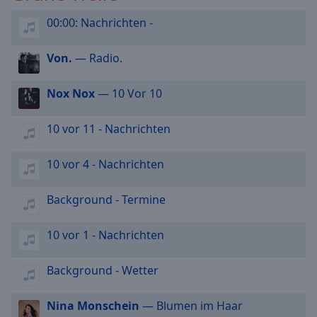
selected
00:00: Nachrichten -
Audio
Track
Von.
— Radio.
Picture-
in-
Nox Nox
— 10 Vor 10
Picture
Fullscreen
10 vor 11 - Nachrichten
This
is
a
10 vor 4 - Nachrichten
modal
window.
Background - Termine
Beginning
10 vor 1 - Nachrichten
of
dialog
Background - Wetter
window.
Escape
will
Nina Monschein
— Blumen im Haar