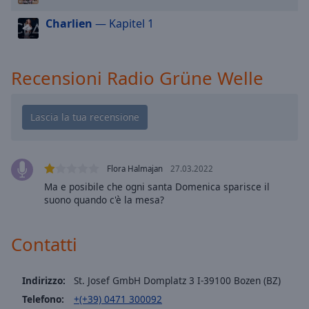
cancel
and
Charlien
— Kapitel 1
close
the
window.
Recensioni Radio Grüne Welle
Text
Color
Opacity
Flora Halmajan
27.03.2022
Ma e posibile che ogni santa Domenica sparisce il
Text
suono quando c'è la mesa?
Background
Color
Contatti
Opacity
Indirizzo:
St. Josef GmbH Domplatz 3 I-39100 Bozen (BZ)
Telefono:
+(+39) 0471 300092
Caption