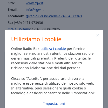
Area
Sito:
www.rgw.it
Background
Email:
info@rgw.it
Color
Facebook:
@Radio-Grüne-Welle-174904572363
Fax (+39) 0471 973936
Opacity
Ora a Bolzano
:
17:40
,
08.06.2026
Utilizziamo i cookie
Font
Size
Online Radio Box
utilizza i cookie
per fornire il
miglior servizio ai nostri utenti. Le stazioni radio e i
generi musicali preferiti, i Preferiti dell'utente, le
Text
recensioni delle stazioni e molti altri servizi
Edge
richiedono l'elaborazione dei dati personali.
Style
Clicca su "Accetto", per assicurarti di avere la
migliore esperienza di utilizzo del nostro sito web.
Font
In alternativa, puoi selezionare quali cookie o
Family
tecnologie desideri consentire nelle "Impostazioni".
Impostazioni
Reset