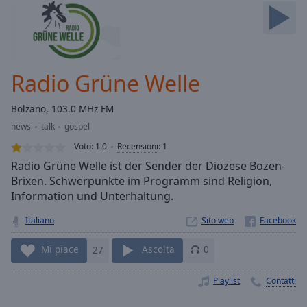
Skip
Forward
Mute
Current
Time
0:00
Radio Grüne Welle
/
Duration
-:-
Bolzano, 103.0 MHz FM
Loaded
:
news
talk
gospel
0.00%
Stream
Voto:
1.0
Recensioni
:
1
Type
LIVE
Radio Grüne Welle ist der Sender der Diözese Bozen-
Seek to
Brixen. Schwerpunkte im Programm sind Religion,
live,
Information und Unterhaltung.
currently
behind
live
LIVE
Italiano
Sito web
Remaining
Time
-
Mi piace
27
Ascolta
0
-:-
Playlist
Contatti
1x