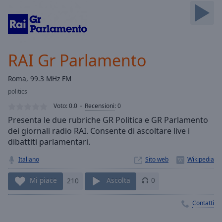
Skip
Forward
Mute
Current
Time
0:00
RAI Gr Parlamento
/
Duration
-:-
Roma, 99.3 MHz FM
Loaded
:
politics
0.00%
Stream
Voto:
0.0
Recensioni
:
0
Type
LIVE
Presenta le due rubriche GR Politica e GR Parlamento
Seek to
dei giornali radio RAI. Consente di ascoltare live i
live,
dibattiti parlamentari.
currently
behind
live
LIVE
Italiano
Sito web
Remaining
Time
-
Mi piace
210
Ascolta
0
-:-
Contatti
1x