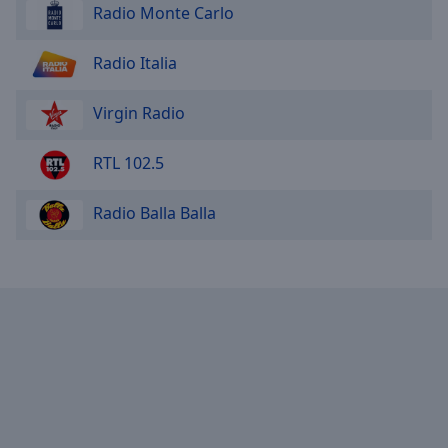
Done
Radio Monte Carlo
Close
Modal
Radio Italia
Dialog
End
of
Virgin Radio
dialog
window.
RTL 102.5
Radio Balla Balla