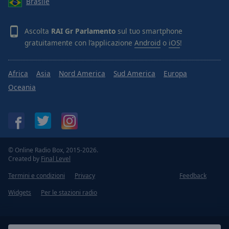
Brasile
Ascolta
RAI Gr Parlamento
sul tuo smartphone
gratuitamente con l’applicazione
Android
o
iOS
!
Africa
Asia
Nord America
Sud America
Europa
Oceania
© Online Radio Box, 2015-2026.
Created by
Final Level
Termini e condizioni
Privacy
Feedback
Widgets
Per le stazioni radio