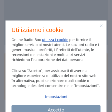
cancel
and
close
the
window.
Utilizziamo i cookie
Text
Color
Online Radio Box
utilizza i cookie
per fornire il
miglior servizio ai nostri utenti. Le stazioni radio e i
generi musicali preferiti, i Preferiti dell'utente, le
Opacity
recensioni delle stazioni e molti altri servizi
Installa
l'applicazione
gratuita Online Radio Box
richiedono l'elaborazione dei dati personali.
per il tuo smartphone e ascolta le tue stazioni
Text
radio online preferite – ovunque ti trovi!
Clicca su "Accetto", per assicurarti di avere la
Background
migliore esperienza di utilizzo del nostro sito web.
Color
In alternativa, puoi selezionare quali cookie o
tecnologie desideri consentire nelle "Impostazioni".
altre opzioni
Opacity
Impostazioni
Caption
Accetto