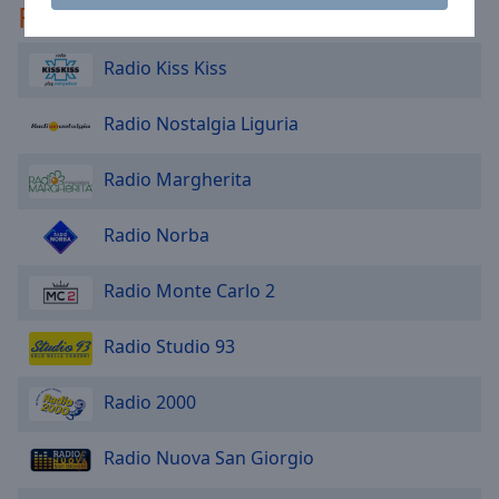
Raccomandato
Area
Background
Color
Radio Kiss Kiss
Radio Nostalgia Liguria
Opacity
Radio Margherita
Font
Size
Radio Norba
Text
Radio Monte Carlo 2
Edge
Style
Radio Studio 93
Font
Radio 2000
Family
Radio Nuova San Giorgio
Reset