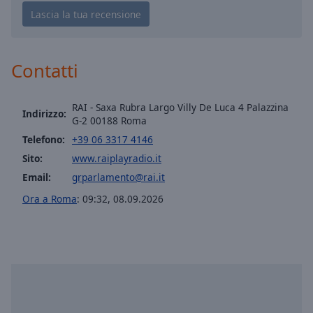
selected
Audio
Track
Contatti
Picture-
in-
Picture
RAI - Saxa Rubra Largo Villy De Luca 4 Palazzina
Indirizzo:
Fullscreen
G-2 00188 Roma
This
Telefono:
+39 06 3317 4146
is
Sito:
www.raiplayradio.it
a
modal
Email:
grparlamento@rai.it
window.
Ora a Roma
:
09:32
,
08.09.2026
Beginning
of
dialog
window.
Escape
will