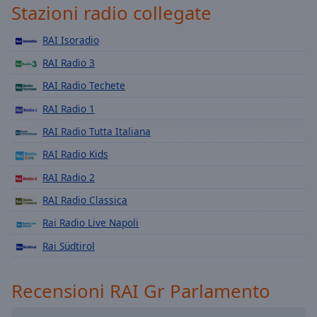
Playback
Stazioni radio collegate
Rate
RAI Isoradio
Chapters
RAI Radio 3
Chapters
RAI Radio Techete
Descriptions
RAI Radio 1
descriptions
RAI Radio Tutta Italiana
off
,
selected
RAI Radio Kids
RAI Radio 2
Subtitles
RAI Radio Classica
subtitles
settings
,
Rai Radio Live Napoli
opens
Rai Südtirol
subtitles
settings
dialog
Recensioni RAI Gr Parlamento
subtitles
off
,