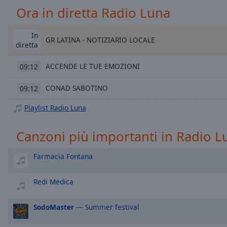
Chapters
Ora in diretta Radio Luna
Descriptions
In
descriptions
GR LATINA - NOTIZIARIO LOCALE
diretta
off
,
selected
ACCENDE LE TUE EMOZIONI
09:12
Subtitles
CONAD SABOTINO
09:12
subtitles
Playlist Radio Luna
settings
,
opens
Canzoni più importanti in Radio L
subtitles
settings
dialog
Farmacia Fontana
subtitles
off
,
Redi Medica
selected
SodoMaster
— Summer festival
Audio
Track