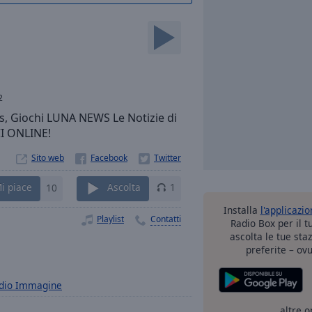
2
, Giochi LUNA NEWS Le Notizie di
CI ONLINE!
Sito web
i piace
10
Ascolta
1
Installa
l'applicazi
Playlist
Contatti
Radio Box per il 
ascolta le tue sta
preferite – ovu
dio Immagine
altre o