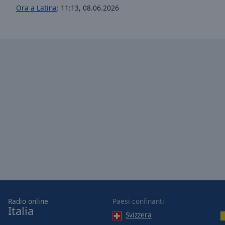
Ora a Latina
:
11:13
,
08.06.2026
Opacity
Font
Size
Text
Edge
Style
Font
Family
Reset
Done
Close
Radio online
Paesi confinanti
Modal
Italia
Dialog
Svizzera
End