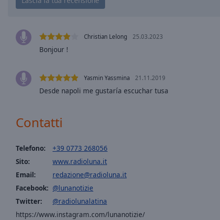
window.
Text
Color
Christian Lelong
25.03.2023
Bonjour !
Opacity
Yasmin Yassmina
21.11.2019
Text
Desde napoli me gustaría escuchar tusa
Background
Color
Contatti
Opacity
Telefono:
+39 0773 268056
Sito:
www.radioluna.it
Caption
Email:
redazione@radioluna.it
Area
Facebook:
@lunanotizie
Background
Twitter:
@radiolunalatina
Color
https://www.instagram.com/lunanotizie/