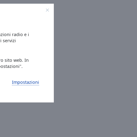
azioni radio e i
i servizi
ro sito web. In
postazioni".
Impostazioni