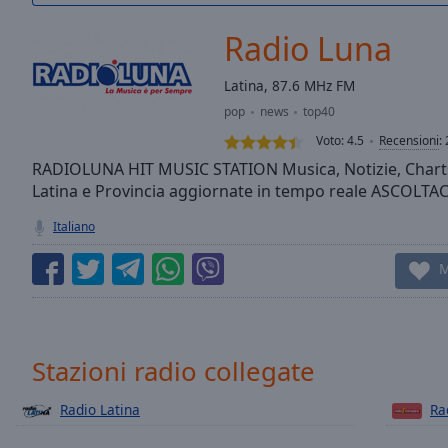
/
Duration
-:-
Radio Luna
Loaded
:
0.00%
Latina, 87.6 MHz FM
0:00
pop
news
top40
Stream
Type
LIVE
Voto:
4.5
Recensioni
:
Seek to
RADIOLUNA HIT MUSIC STATION Musica, Notizie, Charts
live,
Latina e Provincia aggiornate in tempo reale ASCOLTA
currently
behind
live
LIVE
Italiano
Remaining
Time
-
M
-:-
1x
Playback
Stazioni radio collegate
Rate
Radio Latina
Ra
Chapters