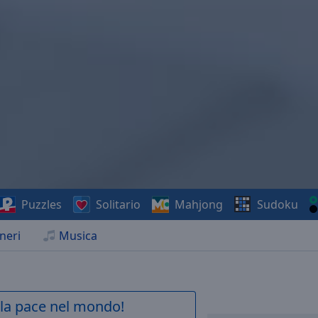
Puzzles
Solitario
Mahjong
Sudoku
neri
Musica
a la pace nel mondo!