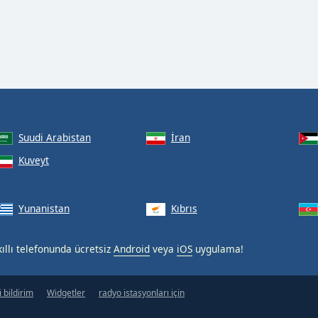
Suudi Arabistan
İran
Kuveyt
Yunanistan
Kıbrıs
kıllı telefonunda ücretsiz
Android
veya
iOS
uygulama!
 bildirim
Widgetler
radyo istasyonları için