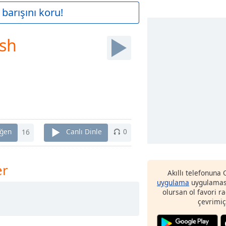
barışını koru!
ish
ğen
16
Canlı Dinle
0
er
Akıllı telefonuna
uygulama
uygulaması
olursan ol favori r
çevrimiç