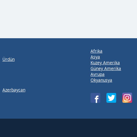
Afrika
Asya
Ürdün
Kuzey Amerika
Güney Amerika
Avrupa
Okyanusya
Azerbaycan