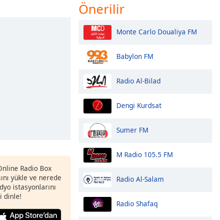
Önerilir
Monte Carlo Doualiya FM
Babylon FM
Radio Al-Bilad
Dengi Kurdsat
Sumer FM
M Radio 105.5 FM
 Online Radio Box
nı yükle ve nerede
Radio Al-Salam
adyo istasyonlarını
i dinle!
Radio Shafaq