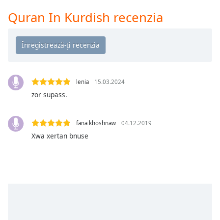
Remaining
Time
-
Quran In Kurdish recenzia
-:-
1x
Playback
Rate
lenia
15.03.2024
Chapters
zor supass.
Chapters
Descriptions
fana khoshnaw
04.12.2019
Xwa xertan bnuse
descriptions
off
,
selected
Subtitles
subtitles
settings
,