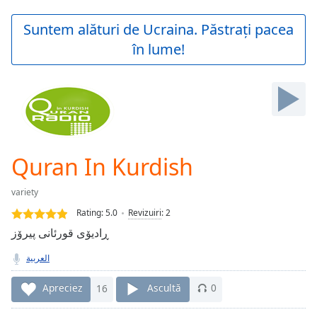
loading.
Play
Suntem alături de Ucraina. Păstrați pacea
Video
în lume!
Play
Skip
Backward
Skip
Forward
Mute
Current
Time
0:00
Quran In Kurdish
/
Duration
-:-
variety
Loaded
:
0.00%
Rating:
5.0
Revizuiri
:
2
Stream
ڕادیۆی قورئانی پیرۆز
Type
LIVE
العربية
Seek to
live,
currently
Apreciez
16
Ascultă
0
behind
live
LIVE