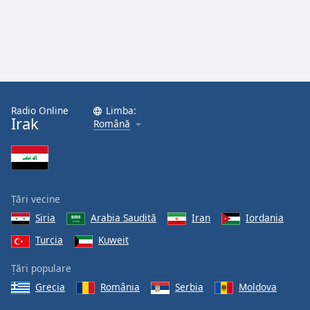
Font
Family
Reset
Done
Close
Radio Online
Limba:
Modal
Irak
Dialog
Română
End
of
dialog
window.
Țări vecine
Siria
Arabia Saudită
Iran
Iordania
Turcia
Kuweit
Țări populare
Grecia
România
Serbia
Moldova