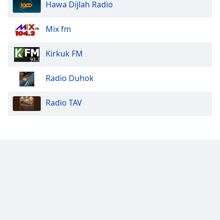
Hawa Dijlah Radio
Opacity
Mix fm
Caption
Kirkuk FM
Area
Background
Radio Duhok
Color
Radio TAV
Opacity
Font
Size
Text
Edge
Style