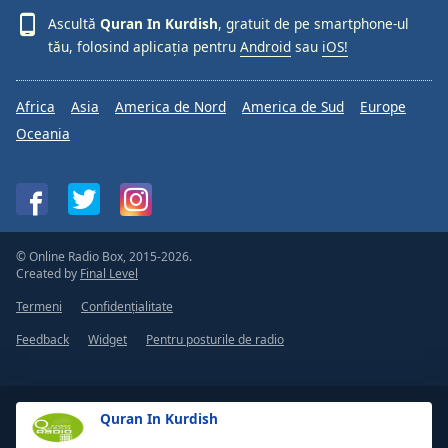
Ascultă
Quran In Kurdish
, gratuit de pe smartphone-ul
tău, folosind aplicația pentru
Android
sau
iOS!
Africa
Asia
America de Nord
America de Sud
Europe
Oceania
© Online Radio Box, 2015-2026.
Created by
Final Level
Termeni
Confidențialitate
Feedback
Widget
Pentru posturile de radio
Quran In Kurdish