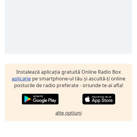
opens
subtitles
settings
dialog
subtitles
off
,
selected
Audio
Track
Picture-
Instalează aplicația gratuită Online Radio Box
in-
aplicație
pe smartphone-ul tău și ascultă-ți online
Picture
posturile de radio preferate - oriunde te-ai afla!
Fullscreen
This
is
a
modal
alte optiuni
window.
Beginning