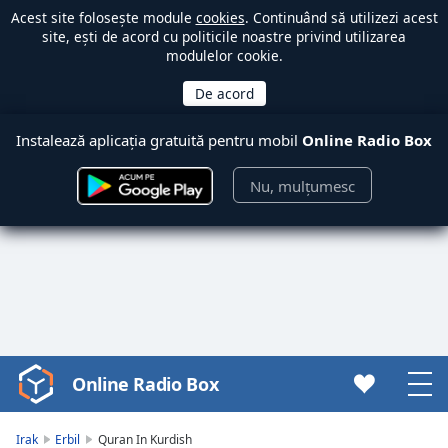
Acest site folosește module
cookies
. Continuând să utilizezi acest
site, ești de acord cu politicile noastre privind utilizarea
modulelor cookie.
Instalează aplicația gratuită pentru mobil
Online Radio Box
Nu, mulțumesc
Online Radio Box
Video
Player
is
Irak
Erbil
Quran In Kurdish