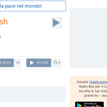
a la pace nel mondo!
ish
2
i piace
16
Ascolta
0
Installa
l'applicazi
Radio Box per il 
ascolta le tue sta
preferite – ovu