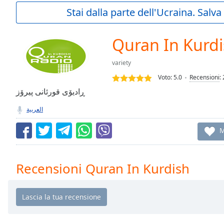
Current
Stai dalla parte dell'Ucraina. Salv
Time
0:00
/
Duration
-:-
Quran In Kurd
Loaded
:
0.00%
variety
0:00
Voto:
5.0
Recensioni
:
Stream
Type
ڕادیۆی قورئانی پیرۆز
LIVE
Seek to
العربية
live,
currently
behind
M
live
LIVE
Remaining
Time
-
Recensioni Quran In Kurdish
-:-
1x
Playback
Rate