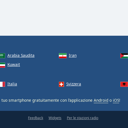
Arabia Saudita
Iran
Kuwait
Italia
Svizzera
 tuo smartphone gratuitamente con l’applicazione
Android
o
iOS
!
Feedback
Widgets
Per le stazioni radio