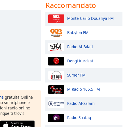
Raccomandato
Monte Carlo Doualiya FM
Babylon FM
Radio Al-Bilad
Dengi Kurdsat
Sumer FM
M Radio 105.5 FM
one
gratuita Online
tuo smartphone e
Radio Al-Salam
zioni radio online
nque ti trovi!
Radio Shafaq