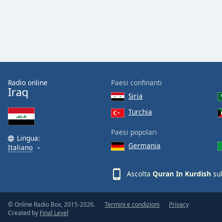
Audio
Track
Picture-
in-
Picture
Fullscreen
This
is
Radio online
Paesi confinanti
a
Iraq
Siria
modal
window.
Turchia
Paesi popolari
Beginning
Lingua:
of
Germania
Italiano
dialog
window.
Ascolta
Quran In Kurdish
sul
Escape
will
cancel
© Online Radio Box, 2015-2026.
Termini e condizioni
Privacy
and
Created by
Final Level
close