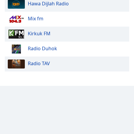
Hawa Dijlah Radio
Opacity
Mix fm
Caption
Area
Kirkuk FM
Background
Color
Radio Duhok
Opacity
Radio TAV
Font
Size
Text
Edge
Style
Font