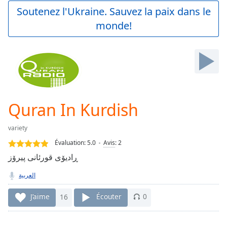
Play
Soutenez l'Ukraine. Sauvez la paix dans le
Video
monde!
Play
Skip
Backward
Skip
Forward
Mute
Current
Time
0:00
Quran In Kurdish
/
Duration
-:-
variety
Loaded
:
0.00%
Évaluation:
5.0
Avis
:
2
Stream
ڕادیۆی قورئانی پیرۆز
Type
LIVE
العربية
Seek to
live,
currently
J’aime
16
Écouter
0
behind
live
LIVE
Remaining