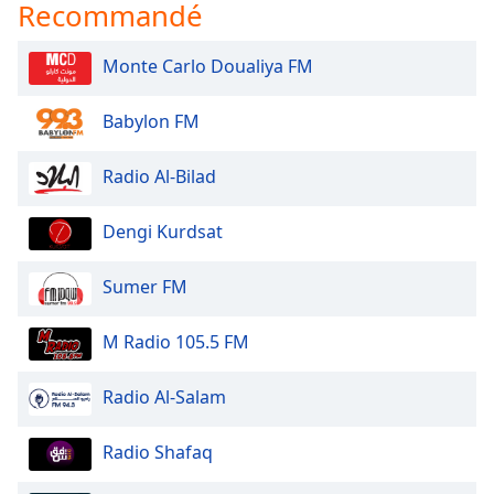
Recommandé
dialog
window.
Escape
Monte Carlo Doualiya FM
will
cancel
Babylon FM
and
close
Radio Al-Bilad
the
window.
Dengi Kurdsat
Text
Color
Sumer FM
M Radio 105.5 FM
Opacity
Radio Al-Salam
Text
Background
Radio Shafaq
Color