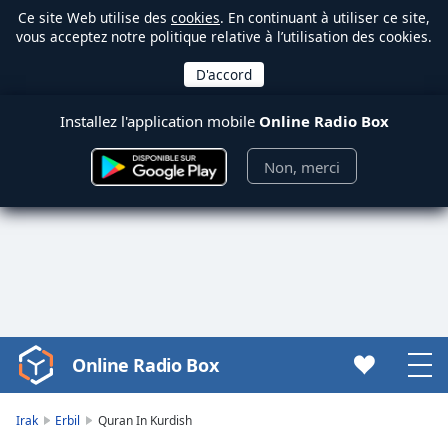
Ce site Web utilise des
cookies
. En continuant à utiliser ce site,
vous acceptez notre politique relative à l’utilisation des cookies.
Installez l'application mobile
Online Radio Box
Non, merci
Online Radio Box
Video
Player
is
Irak
Erbil
Quran In Kurdish
loading.