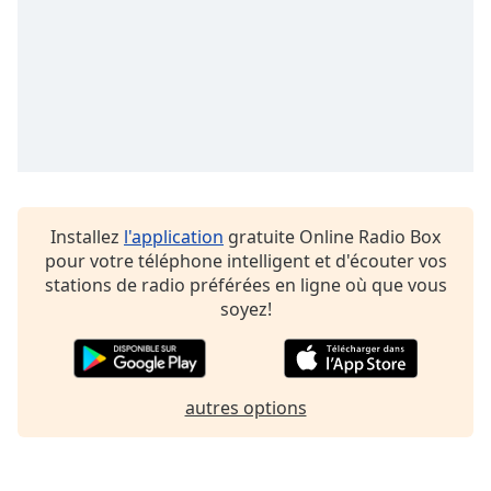
subtitles
settings
dialog
subtitles
off
,
selected
Audio
Track
Picture-
Installez
l'application
gratuite Online Radio Box
in-
pour votre téléphone intelligent et d'écouter vos
Picture
stations de radio préférées en ligne où que vous
Fullscreen
This
soyez!
is
a
modal
window.
autres options
Beginning
of