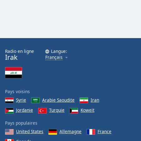
Family
Reset
Done
Close
Modal
Dialog
Radio en ligne
Langue:
Irak
End
Français
of
dialog
window.
Pays voisins
Syrie
Arabie Saoudite
Iran
Jordanie
Turquie
Koweït
Pays populaires
United States
Allemagne
France