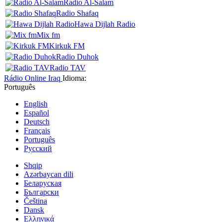
Radio Al-Salam
Radio Shafaq
Hawa Dijlah Radio
Mix fm
Kirkuk FM
Radio Duhok
Radio TAV
Rádio Online
Iraq
Idioma:
Português
English
Español
Deutsch
Français
Português
Русский
Shqip
Azərbaycan dili
Беларуская
Български
Čeština
Dansk
Ελληνικά