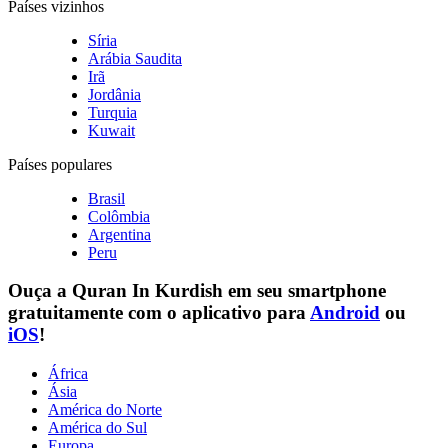
Países vizinhos
Síria
Arábia Saudita
Irã
Jordânia
Turquia
Kuwait
Países populares
Brasil
Colômbia
Argentina
Peru
Ouça a
Quran In Kurdish
em seu smartphone
gratuitamente com o aplicativo para
Android
ou
iOS
!
África
Ásia
América do Norte
América do Sul
Europa