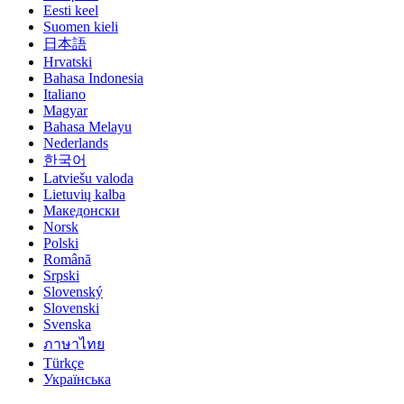
Eesti keel
Suomen kieli
日本語
Hrvatski
Bahasa Indonesia
Italiano
Magyar
Bahasa Melayu
Nederlands
한국어
Latviešu valoda
Lietuvių kalba
Македонски
Norsk
Polski
Română
Srpski
Slovenský
Slovenski
Svenska
ภาษาไทย
Türkçe
Українська