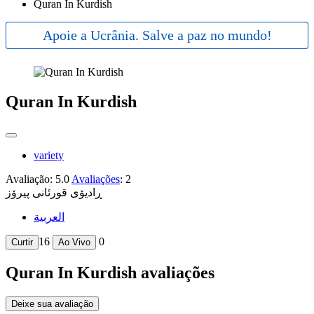
Quran In Kurdish
Apoie a Ucrânia. Salve a paz no mundo!
Quran In Kurdish
variety
Avaliação:
5.0
Avaliações
:
2
ڕادیۆی قورئانی پیرۆز
العربية
16
0
Curtir
Ao Vivo
Quran In Kurdish avaliações