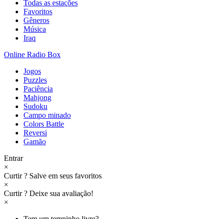
Todas as estações
Favoritos
Gêneros
Música
Iraq
Online Radio Box
Jogos
Puzzles
Paciência
Mahjong
Sudoku
Campo minado
Colors Battle
Reversi
Gamão
Entrar
×
Curtir
?
Salve em seus favoritos
×
Curtir
?
Deixe sua avaliação!
×
Tem um tempinho livre?