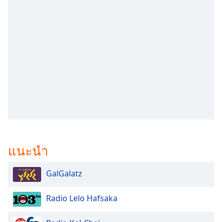
subtitles
settings
dialog
subtitles
off
,
selected
Audio
Track
Picture-
in-
Picture
Fullscreen
This
แนะนำ
is
a
modal
GalGalatz
window.
Radio Lelo Hafsaka
Beginning
of