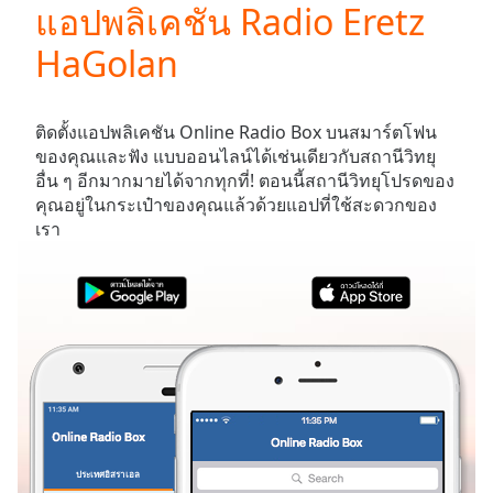
แอปพลิเคชัน Radio Eretz
Play
Video
HaGolan
Play
Skip
Backward
Skip
ติดตั้งแอปพลิเคชัน Online Radio Box บนสมาร์ตโฟน
Forward
ของคุณและฟัง
แบบออนไลน์ได้เช่นเดียวกับสถานีวิทยุ
Mute
อื่น ๆ อีกมากมายได้จากทุกที่! ตอนนี้สถานีวิทยุโปรดของ
Current
คุณอยู่ในกระเป๋าของคุณแล้วด้วยแอปที่ใช้สะดวกของ
Time
0:00
เรา
/
Duration
-:-
Loaded
:
0.00%
Stream
Type
LIVE
Seek to
live,
currently
behind
live
LIVE
Remaining
ประเทศอิสราเอล
รายการโปรด