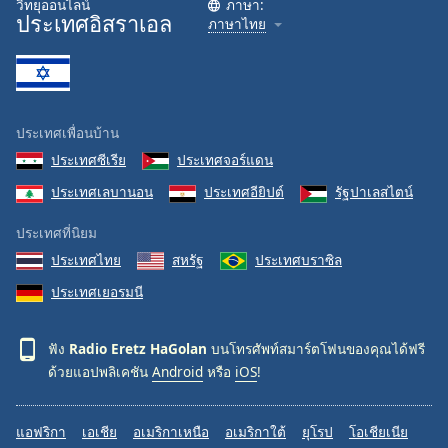
วิทยุออนไลน์
ภาษา:
ประเทศอิสราเอล
Family
ภาษาไทย
Reset
Done
Close
ประเทศเพื่อนบ้าน
Modal
Dialog
ประเทศซีเรีย
ประเทศจอร์แดน
End
ประเทศเลบานอน
ประเทศอียิปต์
รัฐปาเลสไตน์
of
dialog
ประเทศที่นิยม
window.
ประเทศไทย
สหรัฐ
ประเทศบราซิล
ประเทศเยอรมนี
ฟัง
Radio Eretz HaGolan
บนโทรศัพท์สมาร์ตโฟนของคุณได้ฟรี
ด้วยแอปพลิเคชัน
Android
หรือ
iOS
!
แอฟริกา
เอเชีย
อเมริกาเหนือ
อเมริกาใต้
ยุโรป
โอเชียเนีย