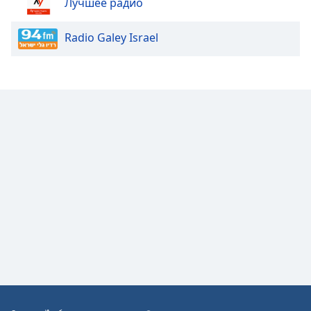
Лучшее радио
Opacity
Radio Galey Israel
Caption
Area
Background
Color
Opacity
Font
Size
Text
Edge
Style
Font