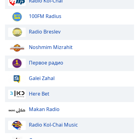
Radio Kol-Chai
dialog
window.
100FM Radius
Escape
will
cancel
Radio Breslev
and
close
Noshmim Mizrahit
the
window.
Первое радио
Text
Galei Zahal
Color
Here Bet
Opacity
Makan Radio
Text
Background
Radio Kol-Chai Music
Color