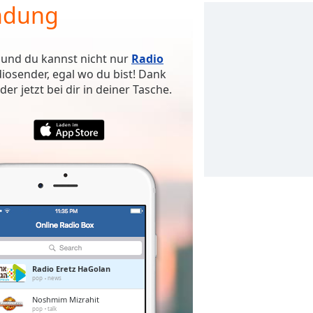
ndung
 und du kannst nicht nur
Radio
iosender, egal wo du bist! Dank
r jetzt bei dir in deiner Tasche.
Radio Eretz HaGolan
pop
news
Noshmim Mizrahit
pop
talk