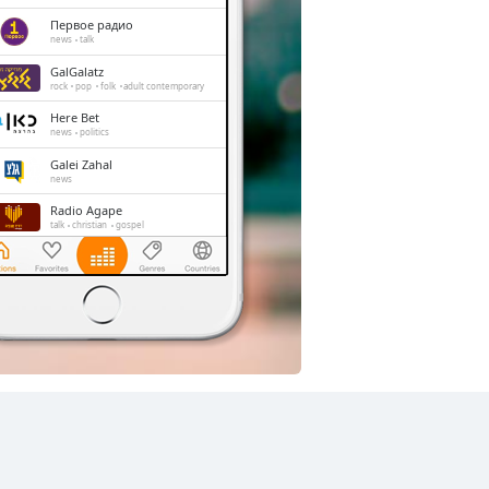
Первое радио
news
talk
GalGalatz
rock
pop
folk
adult contemporary
Here Bet
news
politics
Galei Zahal
news
Radio Agape
talk
christian
gospel
Toker FM
folk
jewish
Radio Lelo Hafsaka
pop
news
folk
alternative
sports