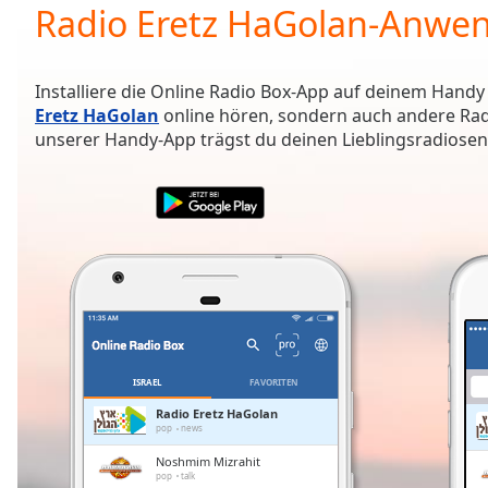
Current
Radio Eretz HaGolan-Anwe
Time
0:00
/
Duration
-:-
Installiere die Online Radio Box-App auf deinem Handy
Loaded
:
Eretz HaGolan
online hören, sondern auch andere Rad
0.00%
unserer Handy-App trägst du deinen Lieblingsradiosende
0:00
Stream
Type
LIVE
Seek to
live,
currently
behind
live
LIVE
Remaining
Time
-
-:-
ISRAEL
FAVORITEN
1x
Radio Eretz HaGolan
pop
news
Playback
Rate
Noshmim Mizrahit
pop
talk