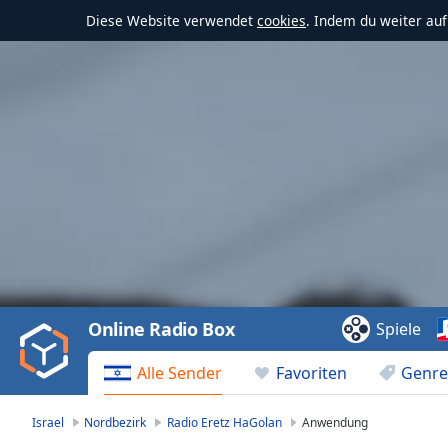
Diese Website verwendet
cookies
. Indem du weiter au
Video
Player
is
loading.
Play
Video
Online Radio Box
Spiele
Play
Skip
Alle Sender
Favoriten
Genre
Backward
Skip
Forward
Israel
Nordbezirk
Radio Eretz HaGolan
Anwendung
Mute