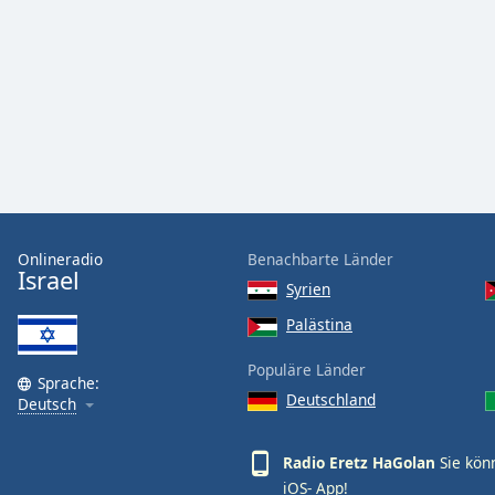
Audio
Track
Picture-
in-
Picture
Fullscreen
This
is
a
modal
window.
Onlineradio
Benachbarte Länder
Israel
Syrien
Beginning
of
Palästina
dialog
Populäre Länder
window.
Sprache:
Escape
Deutschland
Deutsch
will
cancel
Radio Eretz HaGolan
Sie kön
and
iOS-
App!
close