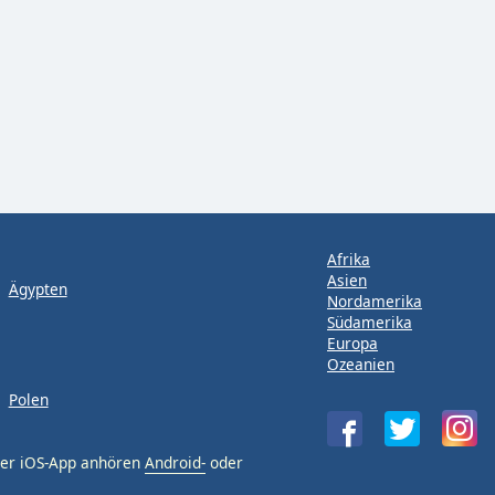
Afrika
Asien
Ägypten
Nordamerika
Südamerika
Europa
Ozeanien
Polen
der iOS-App anhören
Android-
oder