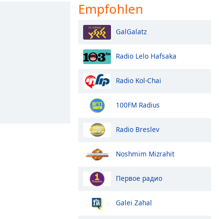
Empfohlen
GalGalatz
Radio Lelo Hafsaka
Radio Kol-Chai
100FM Radius
Radio Breslev
Noshmim Mizrahit
Первое радио
Galei Zahal