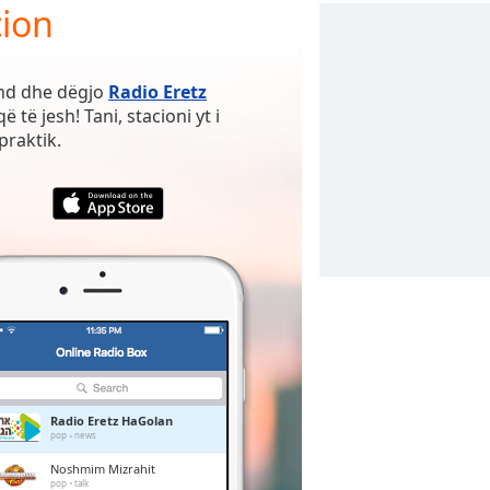
cion
ënd dhe dëgjo
Radio Eretz
 të jesh! Tani, stacioni yt i
praktik.
Radio Eretz HaGolan
pop
news
Noshmim Mizrahit
pop
talk