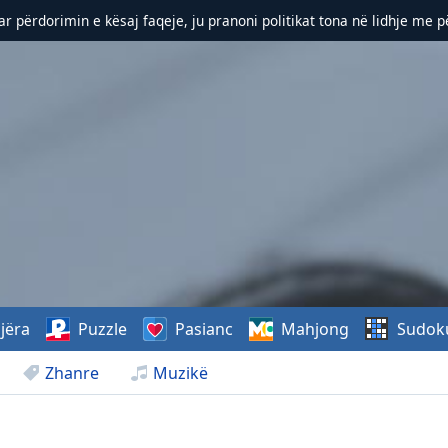
r përdorimin e kësaj faqeje, ju pranoni politikat tona në lidhje me 
jëra
Puzzle
Pasianc
Mahjong
Sudok
Zhanre
Muzikë