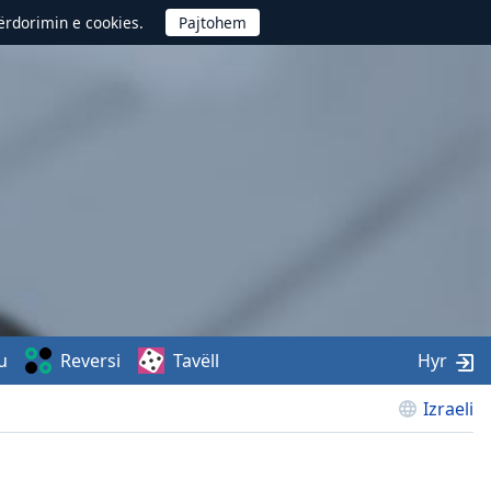
përdorimin e cookies.
u
Reversi
Tavëll
Hyr
Izraeli