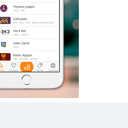
Первое радио
news
talk
GalGalatz
rock
pop
folk
adult contemporary
Here Bet
news
politics
Galei Zahal
news
Radio Agape
talk
christian
gospel
Radio Lelo Hafsaka
pop
news
folk
alternative
sports
Toker FM
folk
jewish