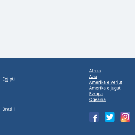
Afrika
Azia
Egjipti
Amerika e Veriut
Amerika e Jugut
Evropa
Oqeania
Brazili