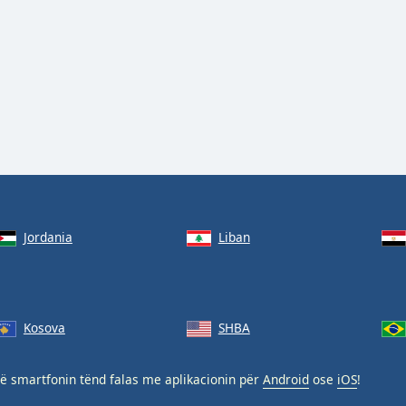
Jordania
Liban
Kosova
SHBA
ë smartfonin tënd falas me aplikacionin për
Android
ose
iOS
!