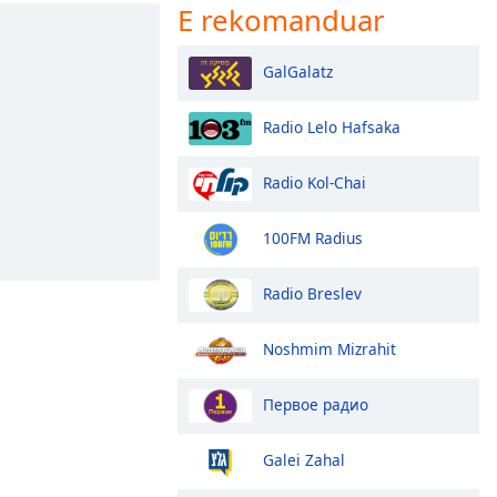
E rekomanduar
GalGalatz
Radio Lelo Hafsaka
Radio Kol-Chai
100FM Radius
Radio Breslev
Noshmim Mizrahit
Первое радио
Galei Zahal