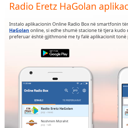
Current
Radio Eretz HaGolan aplika
Time
0:00
/
Duration
-:-
Instalo aplikacionin Online Radio Box në smartfonin t
Loaded
:
HaGolan
online, si edhe shumë stacione të tjera kudo që
0.00%
preferuar është gjithmonë me ty falë aplikacionit tonë 
0:00
Stream
Type
LIVE
Seek to
live,
currently
behind
live
LIVE
Remaining
Time
-
-:-
IZRAELI
TË PREFERUARAT
1x
Radio Eretz HaGolan
pop
news
Playback
Rate
Noshmim Mizrahit
pop
talk