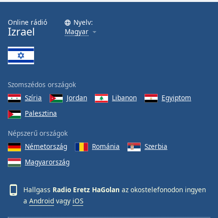
Font
Family
Online rádió
Nyelv:
Izrael
Magyar
Reset
Done
Close
Modal
Szomszédos országok
Dialog
End
Szíria
Jordan
Libanon
Egyiptom
of
Palesztina
dialog
window.
Népszerű országok
Németország
Románia
Szerbia
Magyarország
Hallgass
Radio Eretz HaGolan
az okostelefonodon ingyen
a
Android
vagy
iOS