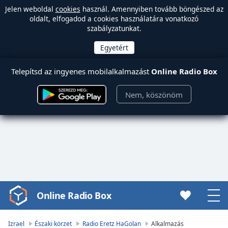
Jelen weboldal
cookies
használ. Amennyiben tovább böngészed az
oldalt, elfogadod a cookies használatára vonatkozó
szabályzatunkat.
Telepítsd az ingyenes mobilalkalmazást
Online Radio Box
Nem, köszönöm
Online Radio Box
Video
Player
is
Izrael
Északi körzet
Radio Eretz HaGolan
Alkalmazás