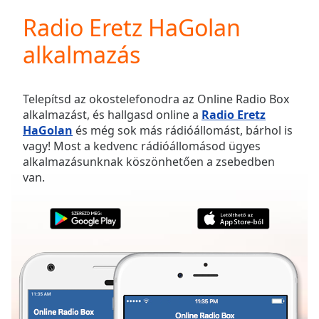
loading.
Radio Eretz HaGolan
Play
Video
alkalmazás
Play
Skip
Backward
Skip
Telepítsd az okostelefonodra az Online Radio Box
Forward
alkalmazást, és hallgasd online a
Radio Eretz
Mute
HaGolan
és még sok más rádióállomást, bárhol is
Current
vagy! Most a kedvenc rádióállomásod ügyes
Time
0:00
alkalmazásunknak köszönhetően a zsebedben
/
van.
Duration
-:-
Loaded
:
0.00%
Stream
Type
LIVE
Seek to
live,
currently
behind
live
LIVE