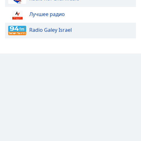
Opacity
Лучшее радио
Radio Galey Israel
Caption
Area
Background
Color
Opacity
Font
Size
Text
Edge
Style