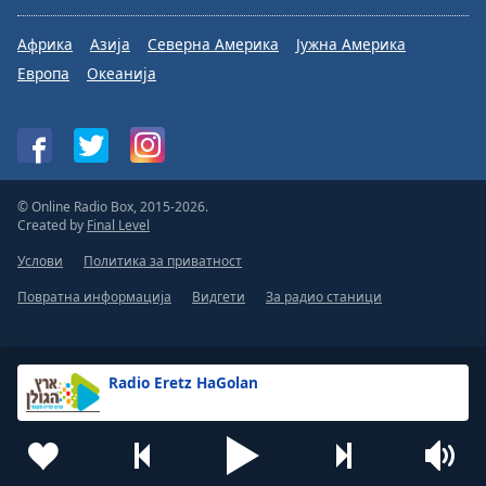
Африка
Азија
Северна Америка
Јужна Америка
Европа
Океанија
© Online Radio Box, 2015-2026.
Created by
Final Level
Услови
Политика за приватност
Повратна информација
Видгети
За радио станици
Radio Eretz HaGolan