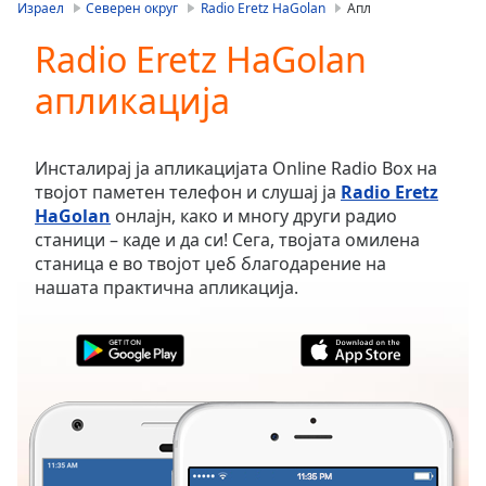
is
Израел
Северен округ
Radio Eretz HaGolan
Апл
loading.
Radio Eretz HaGolan
Play
Video
апликација
Play
Skip
Backward
Skip
Инсталирај ја апликацијата Online Radio Box на
Forward
твојот паметен телефон и слушај ја
Radio Eretz
Mute
HaGolan
онлајн, како и многу други радио
Current
станици – каде и да си! Сега, твојата омилена
Time
0:00
станица е во твојот џеб благодарение на
/
нашата практична апликација.
Duration
-:-
Loaded
:
0.00%
Stream
Type
LIVE
Seek to
live,
currently
behind
live
LIVE