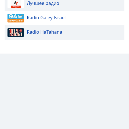
Color
Лучшее радио
Opacity
Radio Galey Israel
Radio HaTahana
Caption
Area
Background
Color
Opacity
Font
Size
Text
Edge
Style