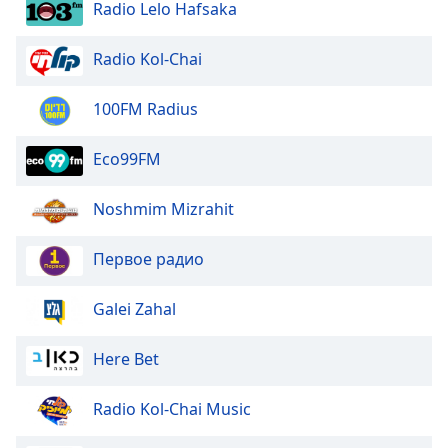
Beginning
Radio Lelo Hafsaka
of
dialog
Radio Kol-Chai
window.
Escape
100FM Radius
will
cancel
and
Eco99FM
close
the
Noshmim Mizrahit
window.
Первое радио
Text
Color
Galei Zahal
Opacity
Here Bet
Text
Radio Kol-Chai Music
Background