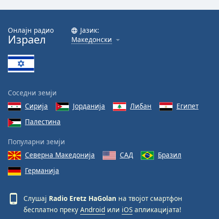
Font
Family
Онлајн радио
Јазик:
Израел
Македонски
Reset
Done
Close
Modal
Соседни земји
Dialog
End
Сирија
Јорданија
Либан
Египет
of
Палестина
dialog
window.
Популарни земји
Северна Македонија
САД
Бразил
Германија
Слушај
Radio Eretz HaGolan
на твојот смартфон
бесплатно преку
Android
или
iOS
апликацијата!