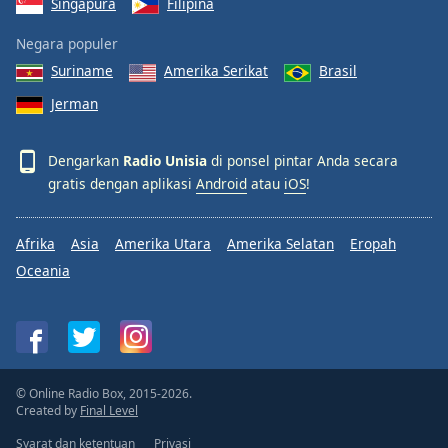
Singapura
Filipina
Negara populer
Suriname
Amerika Serikat
Brasil
Jerman
Dengarkan
Radio Unisia
di ponsel pintar Anda secara
gratis dengan aplikasi
Android
atau
iOS
!
Afrika
Asia
Amerika Utara
Amerika Selatan
Eropah
Oceania
© Online Radio Box, 2015-2026.
Created by
Final Level
Syarat dan ketentuan
Privasi