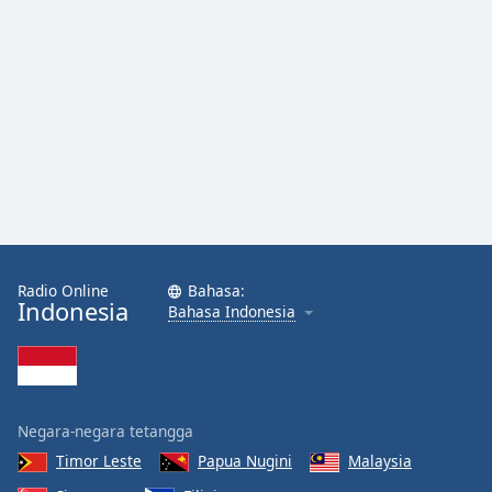
Font
Family
Reset
Done
Close
Modal
Dialog
End
of
dialog
window.
Radio Online
Bahasa:
Indonesia
Bahasa Indonesia
Negara-negara tetangga
Timor Leste
Papua Nugini
Malaysia