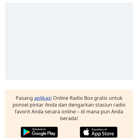
opens
subtitles
settings
dialog
subtitles
off
,
selected
Audio
Track
Picture-
in-
Picture
Fullscreen
This
Pasang
aplikasi
Online Radio Box gratis untuk
is
ponsel pintar Anda dan dengarkan stasiun radio
a
favorit Anda secara online – di mana pun Anda
modal
berada!
window.
Beginning