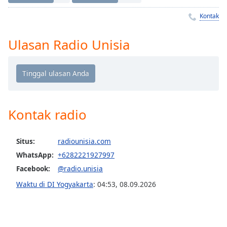
Remaining
Time
-
Kontak
-:-
Ulasan Radio Unisia
1x
Playback
Rate
Chapters
Chapters
Kontak radio
Descriptions
Situs:
radiounisia.com
descriptions
off
,
WhatsApp:
+6282221927997
selected
Facebook:
@radio.unisia
Waktu di DI Yogyakarta
:
04:53
,
08.09.2026
Subtitles
subtitles
settings
,