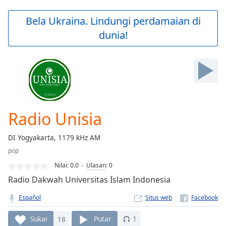
loading.
Play
Bela Ukraina. Lindungi perdamaian di
Video
dunia!
Play
Skip
Backward
Skip
Forward
Mute
Current
Time
0:00
Radio Unisia
/
Duration
-:-
DI Yogyakarta, 1179 kHz AM
Loaded
:
pop
0.00%
Stream
Nilai:
0.0
Ulasan
:
0
Type
LIVE
Radio Dakwah Universitas Islam Indonesia
Seek to
live,
Español
Situs web
currently
behind
live
LIVE
Sukai
18
Putar
1