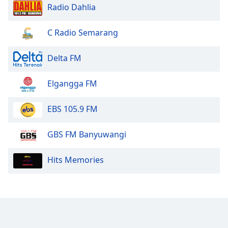
Radio Dahlia
Opacity
C Radio Semarang
Caption
Delta FM
Area
Background
Elgangga FM
Color
EBS 105.9 FM
Opacity
GBS FM Banyuwangi
Font
Size
Hits Memories
Text
Edge
Style