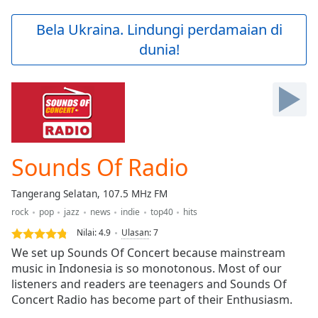
loading.
Play
Bela Ukraina. Lindungi perdamaian di
Video
dunia!
Play
Skip
Backward
Skip
Forward
Mute
Current
Time
0:00
Sounds Of Radio
/
Duration
-:-
Tangerang Selatan, 107.5 MHz FM
Loaded
:
rock
pop
jazz
news
indie
top40
hits
0.00%
Stream
Nilai:
4.9
Ulasan
:
7
Type
LIVE
We set up Sounds Of Concert because mainstream
Seek to
music in Indonesia is so monotonous. Most of our
live,
listeners and readers are teenagers and Sounds Of
currently
behind
Concert Radio has become part of their Enthusiasm.
live
LIVE