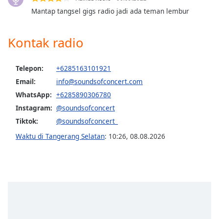
Font
Mantap tangsel gigs radio jadi ada teman lembur
Family
Kontak radio
Reset
Done
Telepon:
+6285163101921
Close
Modal
Email:
info@soundsofconcert.com
Dialog
WhatsApp:
+6285890306780
End
of
Instagram:
@soundsofconcert
dialog
Tiktok:
@soundsofconcert_
window.
Waktu di Tangerang Selatan
:
10:26
,
08.08.2026