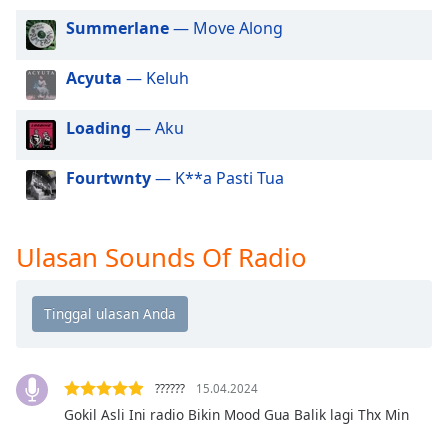
of
Summerlane
— Move Along
dialog
window.
Escape
Acyuta
— Keluh
will
cancel
Loading
— Aku
and
close
Fourtwnty
— K**a Pasti Tua
the
window.
Ulasan Sounds Of Radio
Text
Color
Opacity
Text
??????
15.04.2024
Background
Gokil Asli Ini radio Bikin Mood Gua Balik lagi Thx Min
Color