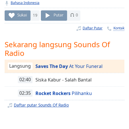
Remaining
Bahasa Indonesia
Time
-
-:-
Sukai
19
Putar
0
1x
Daftar Putar
Kontak
Playback
Rate
Sekarang langsung Sounds Of
Chapters
Radio
Chapters
Langsung
Saves The Day
At Your Funeral
Descriptions
02:40
Siska Kabur - Salah Bantal
descriptions
off
,
02:35
Rocket Rockers
Pilihanku
selected
Daftar putar Sounds Of Radio
Subtitles
subtitles
settings
,