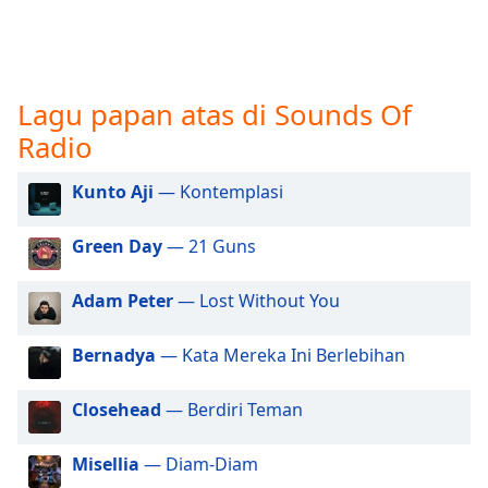
opens
subtitles
settings
dialog
subtitles
Lagu papan atas di Sounds Of
off
,
Radio
selected
Audio
Kunto Aji
— Kontemplasi
Track
Green Day
— 21 Guns
Picture-
in-
Picture
Adam Peter
— Lost Without You
Fullscreen
This
is
Bernadya
— Kata Mereka Ini Berlebihan
a
modal
Closehead
— Berdiri Teman
window.
Misellia
— Diam-Diam
Beginning