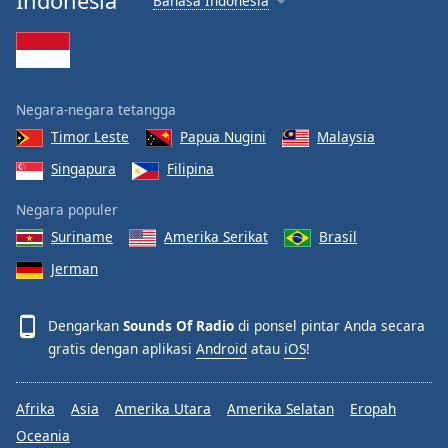
Indonesia
Bahasa Indonesia
Negara-negara tetangga
Timor Leste
Papua Nugini
Malaysia
Singapura
Filipina
Negara populer
Suriname
Amerika Serikat
Brasil
Jerman
Dengarkan
Sounds Of Radio
di ponsel pintar Anda secara
gratis dengan aplikasi
Android
atau
iOS
!
Afrika
Asia
Amerika Utara
Amerika Selatan
Eropah
Oceania