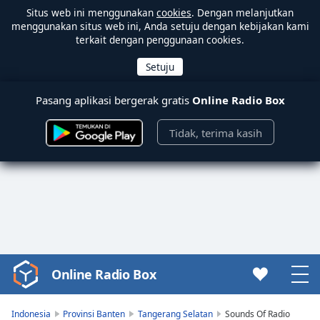
Situs web ini menggunakan
cookies
. Dengan melanjutkan
menggunakan situs web ini, Anda setuju dengan kebijakan kami
terkait dengan penggunaan cookies.
Pasang aplikasi bergerak gratis
Online Radio Box
Tidak, terima kasih
Online Radio Box
Video
Player
is
Indonesia
Provinsi Banten
Tangerang Selatan
Sounds Of Radio