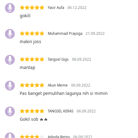
Yasir Aufa
06.12.2022
Opacity
gokill
Caption
Muhammad Prayoga
21.09.2022
Area
makin joss
Background
Color
Tangsel Gigs
06.09.2022
mantap
Opacity
Akun Meme
06.09.2022
Font
Pas banget pemulihan lagunya nih si mimin
Size
TANGSEL KERAS
06.09.2022
Text
Edge
Gokil sob 🔥🔥
Style
Adinda Retno
06.09.2022