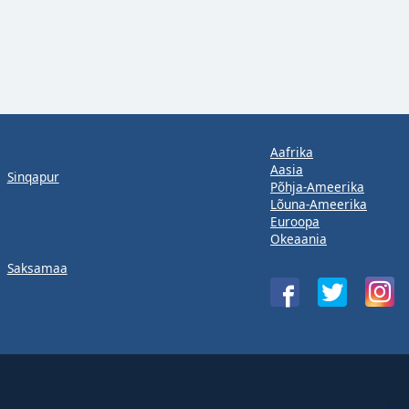
Aafrika
Aasia
Sinqapur
Põhja-Ameerika
Lõuna-Ameerika
Euroopa
Okeaania
Saksamaa