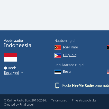
Audio
Track
Picture-
in-
Picture
Fullscreen
This
is
Veebiraadio
Naaberriigid
a
Indoneesia
Ida-Timor
modal
window.
Filipiinid
Populaarsed riigid
Beginning
Keel:
of
Eesti
Eesti keel
dialog
window.
Kuula
NeeMe Radio
oma nuti
Escape
will
cancel
© Online Radio Box, 2015-2026.
Tingimused
Privaatsuspoliitika
and
Created by
Final Level
close