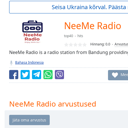
Current
Seisa Ukraina kõrval. Pääst
Time
0:00
/
Duration
-:-
NeeMe Radio
Loaded
:
0.00%
top40
hits
0:00
Hinnang:
0.0
Arvustu
Stream
Type
NeeMe Radio is a radio station from Bandung providing
LIVE
Seek to
Bahasa Indonesia
live,
currently
behind
Mee
live
LIVE
Remaining
Time
-
-:-
NeeMe Radio arvustused
1x
Playback
Rate