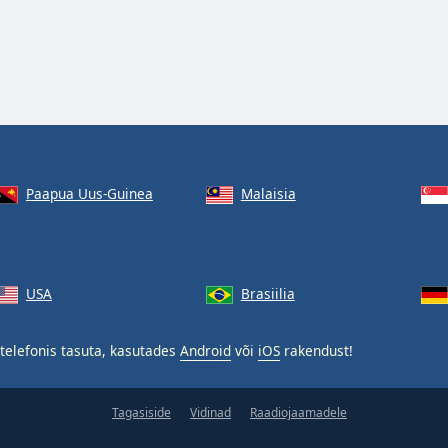
Paapua Uus-Guinea
Malaisia
USA
Brasiilia
telefonis tasuta, kasutades
Android
või
iOS
rakendust!
Tagasiside
Vidinad
Raadiojaamadele