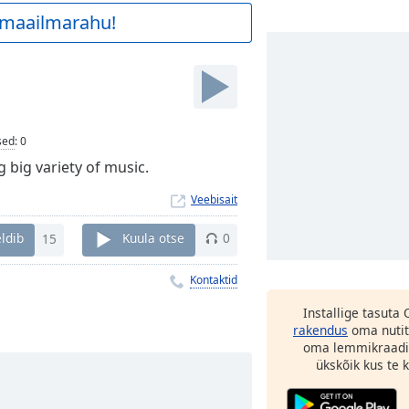
a maailmarahu!
sed
:
0
 big variety of music.
Veebisait
ldib
15
Kuula otse
0
Kontaktid
Installige tasuta
rakendus
oma nutit
oma lemmikraadi
ükskõik kus te ka