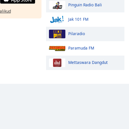
Pinguin Radio Bali
alikud
Jak 101 FM
Pilaradio
Paramuda FM
Mettaswara Dangdut