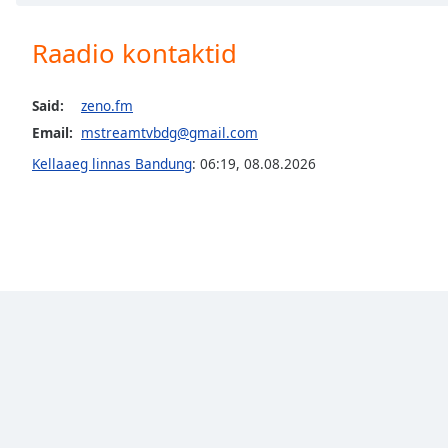
Chapters
Chapters
Raadio kontaktid
Descriptions
Said:
zeno.fm
descriptions
Email:
mstreamtvbdg@gmail.com
off
,
selected
Kellaaeg linnas Bandung
:
06:19
,
08.08.2026
Subtitles
subtitles
settings
,
opens
subtitles
settings
dialog
subtitles
off
,
selected