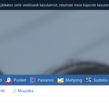
. Jätkates selle veebisaidi kasutamist, nõustute meie küpsiste kasutam
d
Pusled
Pasianss
Mahjong
Sudoku
rid
Muusika