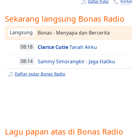
Remaining
Daftar Putar
Kontak
Time
-
-:-
Sekarang langsung Bonas Radio
1x
Langsung
Bonas - Menyapa dan Bercerita
Playback
Rate
08:18
Clarice Cutie
Tanah Airku
Chapters
08:14
Sammy Simorangkir - Jaga Hatiku
Chapters
Daftar putar Bonas Radio
Descriptions
descriptions
off
,
selected
Subtitles
subtitles
Lagu papan atas di Bonas Radio
settings
,