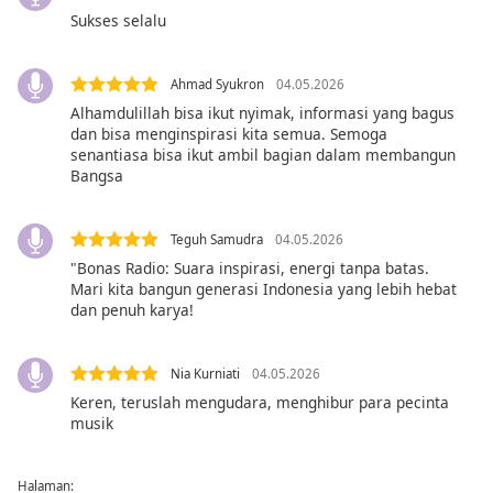
Font
Sukses selalu
Family
Ahmad Syukron
04.05.2026
Reset
Alhamdulillah bisa ikut nyimak, informasi yang bagus
dan bisa menginspirasi kita semua. Semoga
Done
senantiasa bisa ikut ambil bagian dalam membangun
Close
Bangsa
Modal
Dialog
End
of
Teguh Samudra
04.05.2026
dialog
"Bonas Radio: Suara inspirasi, energi tanpa batas.
window.
Mari kita bangun generasi Indonesia yang lebih hebat
dan penuh karya!
Nia Kurniati
04.05.2026
Keren, teruslah mengudara, menghibur para pecinta
musik
Halaman: