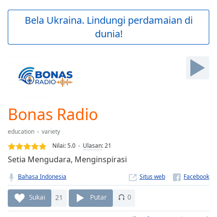
loading.
Play
Bela Ukraina. Lindungi perdamaian di
Video
dunia!
Play
Skip
Backward
Skip
Forward
Mute
Current
Time
0:00
Bonas Radio
/
Duration
-:-
education
variety
Loaded
:
0.00%
Nilai:
5.0
Ulasan
:
21
Stream
Setia Mengudara, Menginspirasi
Type
LIVE
Bahasa Indonesia
Situs web
Seek to
live,
currently
Sukai
21
Putar
0
behind
live
LIVE