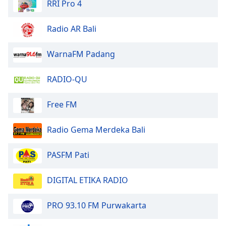
RRI Pro 4
Radio AR Bali
WarnaFM Padang
RADIO-QU
Free FM
Radio Gema Merdeka Bali
PASFM Pati
DIGITAL ETIKA RADIO
PRO 93.10 FM Purwakarta