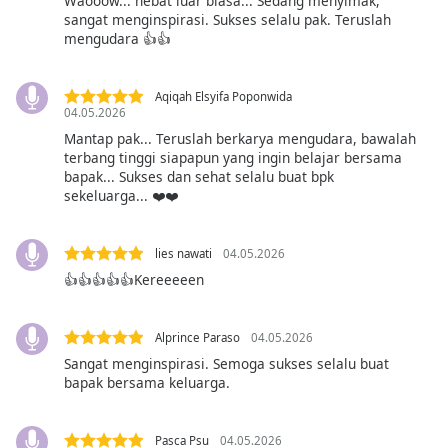
Waooow... hebat luar biasa... Sedang menyimak,
sangat menginspirasi. Sukses selalu pak. Teruslah
mengudara 👍👍
Opacity
Aqiqah Elsyifa Poponwida
Caption
04.05.2026
Area
Mantap pak... Teruslah berkarya mengudara, bawalah
Background
terbang tinggi siapapun yang ingin belajar bersama
Color
bapak... Sukses dan sehat selalu buat bpk
sekeluarga... ❤️❤️
Opacity
lies nawati
04.05.2026
👍👍👍👍👍Kereeeeen
Font
Size
Alprince Paraso
04.05.2026
Text
Sangat menginspirasi. Semoga sukses selalu buat
bapak bersama keluarga.
Edge
Style
Pasca Psu
04.05.2026