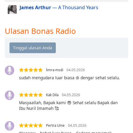
of
James Arthur
— A Thousand Years
dialog
window.
Escape
will
Ulasan Bonas Radio
cancel
and
close
the
window.
limra msdi
04.05.2026
Text
sudah mengudara luar biasa di dengar sehat selalu.
Color
Kak Dila
04.05.2026
Opacity
Masyaallah, Bapak kami 😎 Sehat selalu Bapak dan
Ibu Nuril Imamah 🥰
Text
Background
Pertra Ume
04.05.2026
Color