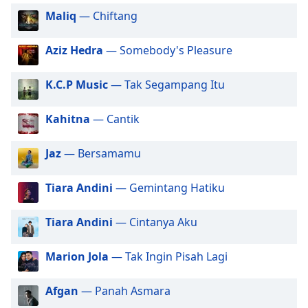
opens
subtitles
Maliq
— Chiftang
settings
dialog
Aziz Hedra
— Somebody's Pleasure
subtitles
off
,
K.C.P Music
— Tak Segampang Itu
selected
Kahitna
— Cantik
Audio
Track
Jaz
— Bersamamu
Picture-
in-
Picture
Tiara Andini
— Gemintang Hatiku
Fullscreen
This
is
Tiara Andini
— Cintanya Aku
a
modal
Marion Jola
— Tak Ingin Pisah Lagi
window.
Afgan
— Panah Asmara
Beginning