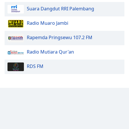
Family
Suara Dangdut RRI Palembang
Radio Muaro Jambi
Reset
Done
Rapemda Pringsewu 107.2 FM
Close
Modal
Dialog
End
Radio Mutiara Qur'an
of
dialog
RDS FM
window.