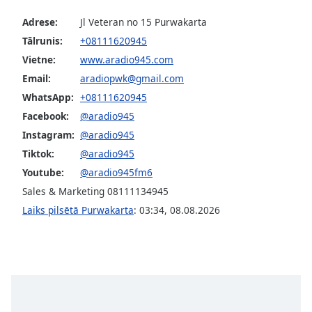
subtitles
settings
Adrese:
Jl Veteran no 15 Purwakarta
dialog
Tālrunis:
+08111620945
subtitles
Vietne:
www.aradio945.com
off
,
selected
Email:
aradiopwk@gmail.com
WhatsApp:
+08111620945
Audio
Facebook:
@aradio945
Track
Instagram:
@aradio945
Picture-
Tiktok:
@aradio945
in-
Picture
Youtube:
@aradio945fm6
Fullscreen
Sales & Marketing 08111134945
This
Laiks pilsētā Purwakarta
:
03:34
,
08.08.2026
is
a
modal
window.
Beginning
of