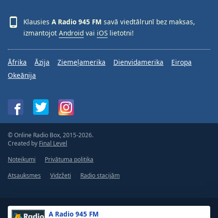
Klausies
A Radio 945 FM
savā viedtālrunī bez maksas,
izmantojot
Android
vai
iOS
lietotni!
Āfrika
Āzija
Ziemeļamerika
Dienvidamerika
Eiropa
Okeānija
© Online Radio Box, 2015-2026.
Created by
Final Level
Noteikumi
Privātuma politika
Atsauksmes
Vidzžeti
Radio stacijām
A Radio 945 FM