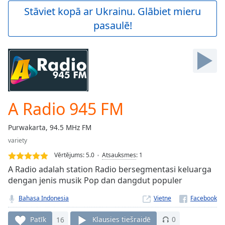
Play
Stāviet kopā ar Ukrainu. Glābiet mieru
Video
pasaulē!
Play
Skip
Backward
Skip
Forward
Mute
Current
Time
0:00
A Radio 945 FM
/
Duration
-:-
Purwakarta, 94.5 MHz FM
Loaded
:
variety
0.00%
Stream
Vērtējums:
5.0
Atsauksmes
:
1
Type
LIVE
A Radio adalah station Radio bersegmentasi keluarga
Seek to
dengan jenis musik Pop dan dangdut populer
live,
currently
Bahasa Indonesia
Vietne
behind
live
LIVE
Remaining
Patīk
16
Klausies tiešraidē
0