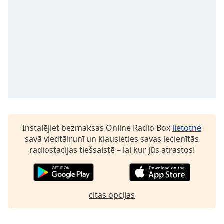
dialog
window.
Escape
will
cancel
and
close
the
window.
Text
Color
Instalējiet bezmaksas Online Radio Box
lietotne
savā viedtālrunī un klausieties savas iecienītās
radiostacijas tiešsaistē – lai kur jūs atrastos!
Opacity
Text
citas opcijas
Background
Color