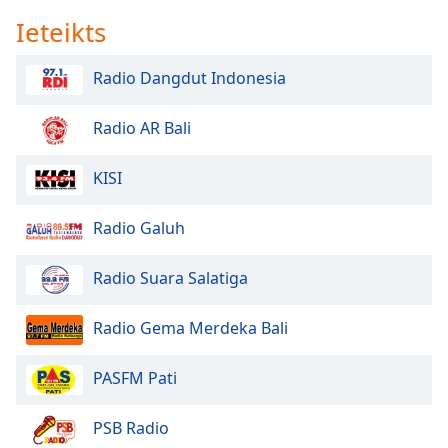
Ieteikts
Opacity
Radio Dangdut Indonesia
Caption
Area
Background
Radio AR Bali
Color
KISI
Opacity
Radio Galuh
Font
Radio Suara Salatiga
Size
Radio Gema Merdeka Bali
Text
Edge
PASFM Pati
Style
PSB Radio
Font