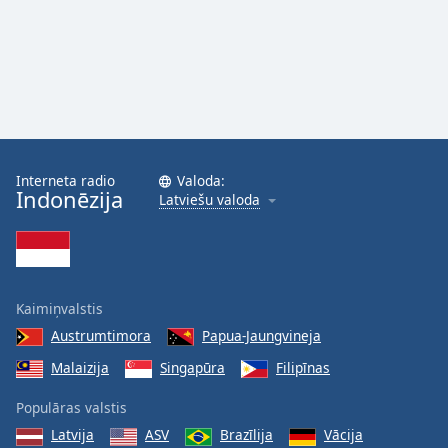
Interneta radio
Valoda:
Indonēzija
Latviešu valoda
Kaimiņvalstis
Austrumtimora
Papua-Jaungvineja
Malaizija
Singapūra
Filipīnas
Populāras valstis
Latvija
ASV
Brazīlija
Vācija