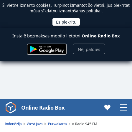
Šī vietne izmanto
cookies
. Turpinot izmantot šo vietni, jūs piekrītat
mūsu sīkdatņu izmantošanas politikai.
Instalē bezmaksas mobilo lietotni
Online Radio Box
Nē, paldies
Online Radio Box
Video
Player
is
Indonēzija
West Java
Purwakarta
A Radio 945 FM
loading.