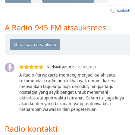
Time
-
-:-
Kontakti
1x
A Radio 945 FM atsauksmes
Playback
Rate
Chapters
Chapters
Nurhaeti Agustin
27.02.2021
Descriptions
A Radio Purwakarta memang menjadi salah satu
descriptions
rekomendasi radio untuk khalayak umum, karena
off
,
menyajikan lagu-lagu pop, dangdut, hingga lagu
nostalgia yang asyik banget untuk menemani
selected
aktivitas ataupun waktu istirahat. Selain itu juga kaya
akan konten yang beragam yang tentunya bisa
Subtitles
menambah wawasan dan pengetahuan.
subtitles
settings
,
Radio kontakti
opens