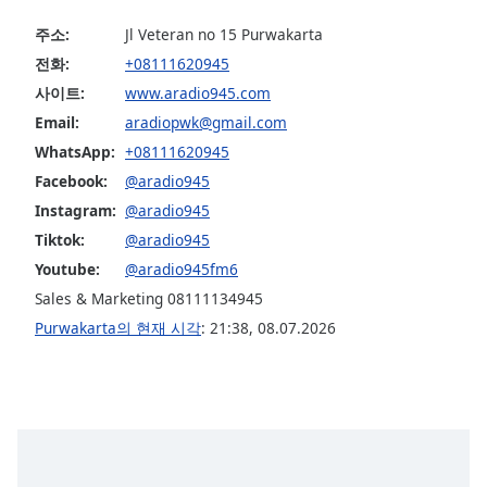
subtitles
settings
주소:
Jl Veteran no 15 Purwakarta
dialog
전화:
+08111620945
subtitles
사이트:
www.aradio945.com
off
,
selected
Email:
aradiopwk@gmail.com
WhatsApp:
+08111620945
Audio
Facebook:
@aradio945
Track
Instagram:
@aradio945
Picture-
Tiktok:
@aradio945
in-
Picture
Youtube:
@aradio945fm6
Fullscreen
Sales & Marketing 08111134945
This
Purwakarta의 현재 시각
:
21:38
,
08.07.2026
is
a
modal
window.
Beginning
of