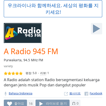
Play
우크라이나와 함께하세요. 세상의 평화를 지
Video
키세요!
Play
Skip
Backward
Skip
Forward
Mute
Current
Time
0:00
A Radio 945 FM
/
Duration
-:-
Purwakarta, 94.5 MHz FM
Loaded
:
variety
0.00%
Stream
평점:
5.0
리뷰
:
1
Type
LIVE
A Radio adalah station Radio bersegmentasi keluarga
Seek to
dengan jenis musik Pop dan dangdut populer
live,
currently
Bahasa Indonesia
웹사이트
behind
live
LIVE
Remaining
좋아요
16
라이브로 듣기
0