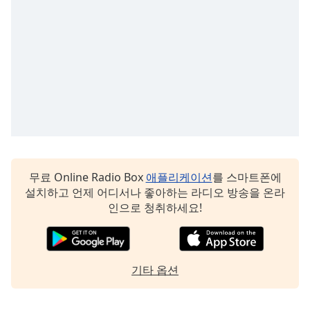
dialog
window.
Escape
will
cancel
and
close
the
window.
Text
Color
무료 Online Radio Box
애플리케이션
를 스마트폰에
설치하고 언제 어디서나 좋아하는 라디오 방송을 온라
인으로 청취하세요!
Opacity
Text
기타 옵션
Background
Color