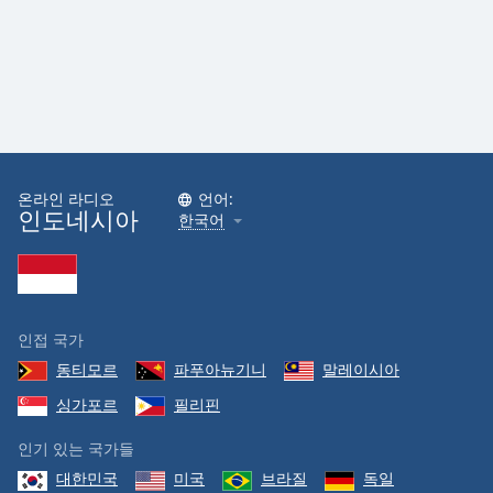
온라인 라디오
언어:
인도네시아
한국어
인접 국가
동티모르
파푸아뉴기니
말레이시아
싱가포르
필리핀
인기 있는 국가들
대한민국
미국
브라질
독일