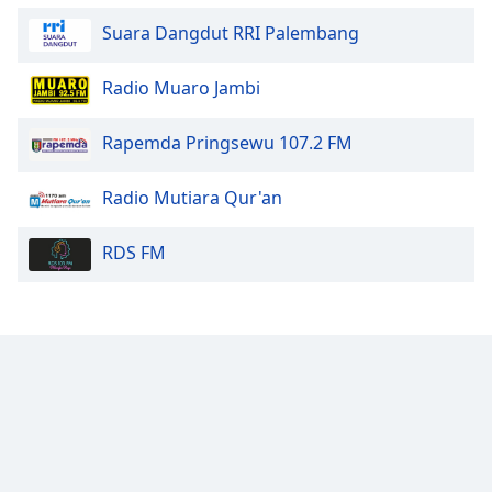
Family
Suara Dangdut RRI Palembang
Radio Muaro Jambi
Reset
Done
Rapemda Pringsewu 107.2 FM
Close
Modal
Dialog
End
Radio Mutiara Qur'an
of
dialog
RDS FM
window.