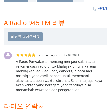
Time
-
-:-
연락처
1x
A Radio 945 FM 리뷰
Playback
Rate
Chapters
Chapters
Nurhaeti Agustin
27.02.2021
Descriptions
A Radio Purwakarta memang menjadi salah satu
descriptions
rekomendasi radio untuk khalayak umum, karena
off
,
menyajikan lagu-lagu pop, dangdut, hingga lagu
nostalgia yang asyik banget untuk menemani
selected
aktivitas ataupun waktu istirahat. Selain itu juga kaya
akan konten yang beragam yang tentunya bisa
Subtitles
menambah wawasan dan pengetahuan.
subtitles
settings
,
라디오 연락처
opens