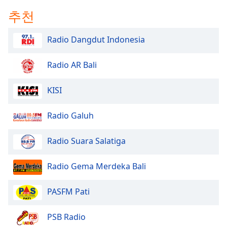
추천
Opacity
Radio Dangdut Indonesia
Caption
Area
Background
Radio AR Bali
Color
KISI
Opacity
Radio Galuh
Font
Radio Suara Salatiga
Size
Radio Gema Merdeka Bali
Text
Edge
PASFM Pati
Style
PSB Radio
Font