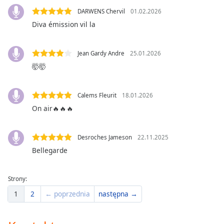
Beginning
of
DARWENS Chervil
01.02.2026
dialog
Diva émission vil la
window.
Escape
Jean Gardy Andre
25.01.2026
will
🤯🤯
cancel
and
close
Calems Fleurit
18.01.2026
the
On air🔥🔥🔥
window.
Text
Desroches Jameson
22.11.2025
Color
Bellegarde
Opacity
Strony:
1
2
← poprzednia
następna →
Text
Background