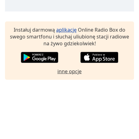
Font
Family
Instałuj darmową
aplikację
Online Radio Box do
swego smartfonu i słuchaj uliubionę stacji radiowe
Reset
na żywo gdziekolwiek!
Done
Close
Modal
Dialog
End
inne opcje
of
dialog
window.