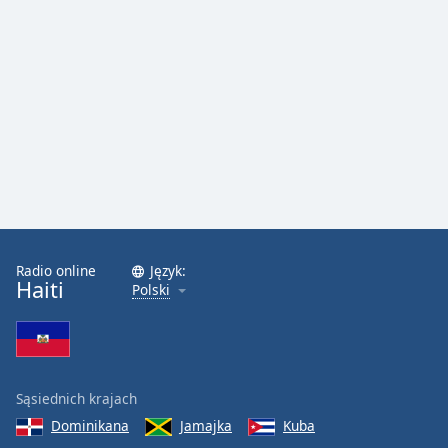
Radio online
Język:
Haiti
Polski
Sąsiednich krajach
Dominikana
Jamajka
Kuba