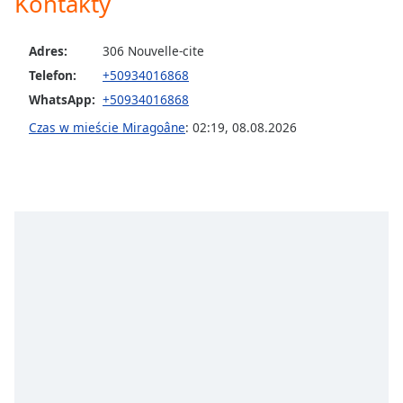
Kontakty
Color
Adres:
306 Nouvelle-cite
Opacity
Telefon:
+50934016868
WhatsApp:
+50934016868
Caption
Area
Czas w mieście Miragoâne
:
02:19
,
08.08.2026
Background
Color
Opacity
Font
Size
Text
Edge
Style