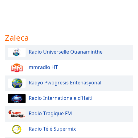
Zaleca
Radio Universelle Ouanaminthe
mmradio HT
Radyo Pwogresis Entenasyonal
Radio Internationale d’Haïti
Radio Tragique FM
Radio Télé Supermix