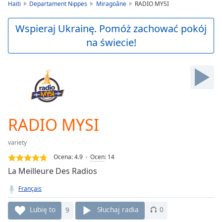
is
Haiti
Departament Nippes
Miragoâne
RADIO MYSI
loading.
Play
Wspieraj Ukrainę. Pomóż zachować pokój
Video
na świecie!
Play
Skip
Backward
Skip
Forward
Mute
Current
Time
0:00
RADIO MYSI
/
Duration
-:-
variety
Loaded
:
0.00%
Ocena:
4.9
Ocen
:
14
Stream
La Meilleure Des Radios
Type
LIVE
Français
Seek to
live,
currently
Lubię to
9
Słuchaj radia
0
behind
live
LIVE