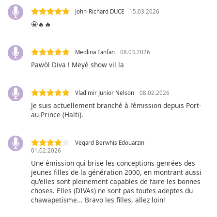
opens
John-Richard DUCE
15.03.2026
subtitles
🤩🔥🔥
settings
dialog
subtitles
Medlina Fanfan
08.03.2026
off
,
Pawòl Diva ! Meyè show vil la
selected
Audio
Vladimir Junior Nelson
08.02.2026
Track
Je suis actuellement branché à l’émission depuis Port-
au-Prince (Haïti).
Picture-
in-
Picture
Vegard Berwhis Edouarzin
Fullscreen
01.02.2026
This
Une émission qui brise les conceptions genrées des
is
jeunes filles de la génération 2000, en montrant aussi
a
qu'elles sont pleinement capables de faire les bonnes
modal
choses. Elles (DIVAs) ne sont pas toutes adeptes du
window.
chawapetisme... Bravo les filles, allez loin!