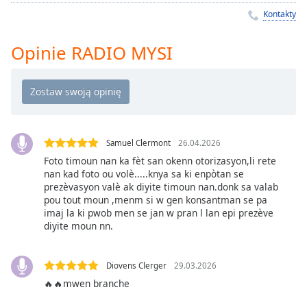
Remaining
Kontakty
Time
-
-:-
Opinie RADIO MYSI
1x
Playback
Rate
Chapters
Samuel Clermont
26.04.2026
Chapters
Foto timoun nan ka fèt san okenn otorizasyon,li rete
nan kad foto ou volè.....knya sa ki enpòtan se
Descriptions
prezèvasyon valè ak diyite timoun nan.donk sa valab
pou tout moun ,menm si w gen konsantman se pa
descriptions
imaj la ki pwob men se jan w pran l lan epi prezève
off
,
diyite moun nn.
selected
Subtitles
Diovens Clerger
29.03.2026
🔥🔥mwen branche
subtitles
settings
,