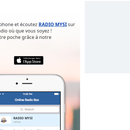
rtphone et écoutez
RADIO MYSI
sur
adio où que vous soyez !
tre poche grâce à notre
RADIO MYSI
variety