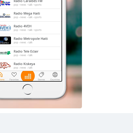
Radio Caraibes FM
pop
news
talk
sports
Radio Mega Haiti
pop
news
talk
sports
Radio 4VEH
pop
news
talk
sports
Radio Metropole Haiti
pop
news
talk
Radio Tele Eclair
pop
news
talk
Radio Kiskeya
pop
news
talk
Radio Ginen
pop
news
talk
sports
La Voix de l'Esperance
christian contemporary