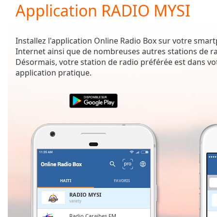
Current
Application RADIO MYSI
Time
0:00
/
Duration
-:-
Installez l'application Online Radio Box sur votre sma
Loaded
:
Internet ainsi que de nombreuses autres stations de r
0.00%
Désormais, votre station de radio préférée est dans vo
0:00
application pratique.
Stream
Type
LIVE
Seek to
live,
currently
behind
live
LIVE
Remaining
Time
-
-:-
1x
HAÏTI
FAVORIS
Playback
RADIO MYSI
Rate
variety
Radio Caraibes FM