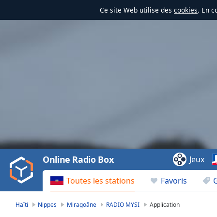
Ce site Web utilise des
cookies
. En c
Video
Player
is
loading.
Play
Video
Online Radio Box
Jeux
Play
Skip
Toutes les stations
Favoris
Backward
Skip
Forward
Haïti
Nippes
Miragoâne
RADIO MYSI
Application
Mute