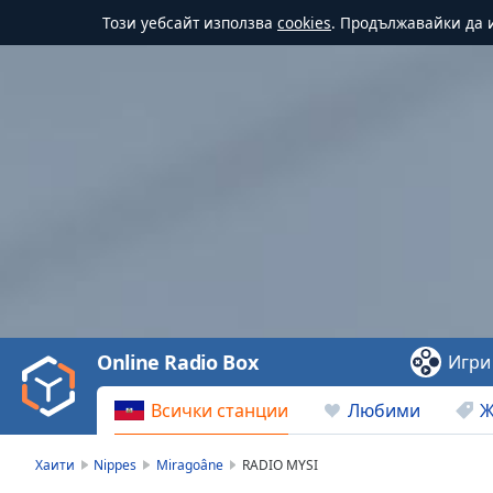
Този уебсайт използва
cookies
. Продължавайки да и
Video
Player
is
loading.
Play
Video
Online Radio Box
Игри
Play
Skip
Всички станции
Любими
Ж
Backward
Skip
Forward
Хаити
Nippes
Miragoâne
RADIO MYSI
Mute