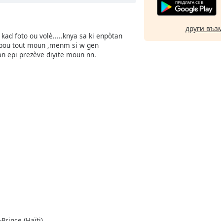
други въз
kad foto ou volè.....knya sa ki enpòtan
b pou tout moun ,menm si w gen
an epi prezève diyite moun nn.
Prince (Haïti).