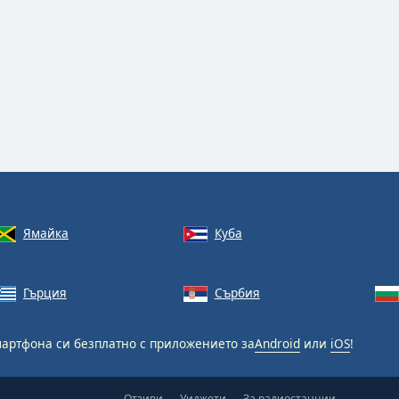
Ямайка
Куба
Гърция
Сърбия
артфона си безплатно с приложението за
Android
или
iOS
!
Отзиви
Уиджети
За радиостанции