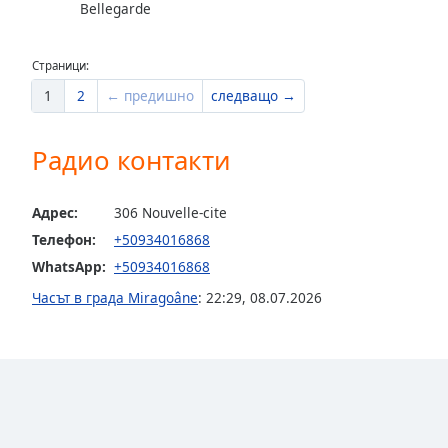
Bellegarde
the
window.
Страници:
Text
1
2
← предишно
следващо →
Color
Радио контакти
Opacity
Адрес:
306 Nouvelle-cite
Text
Телефон:
+50934016868
Background
WhatsApp:
+50934016868
Color
Часът в града Miragoâne
:
22:29
,
08.07.2026
Opacity
Caption
Area
Background