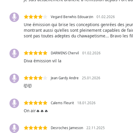
Audio
Track
Vegard Berwhis Edouarzin
01.02.2026
Picture-
in-
Une émission qui brise les conceptions genrées des jeun
Picture
montrant aussi qu'elles sont pleinement capables de fair
Fullscreen
sont pas toutes adeptes du chawapetisme... Bravo les fill
This
is
a
DARWENS Chervil
01.02.2026
modal
Diva émission vil la
window.
Jean Gardy Andre
25.01.2026
Beginning
🤯🤯
of
dialog
window.
Calems Fleurit
18.01.2026
Escape
On air🔥🔥🔥
will
cancel
and
Desroches Jameson
22.11.2025
close