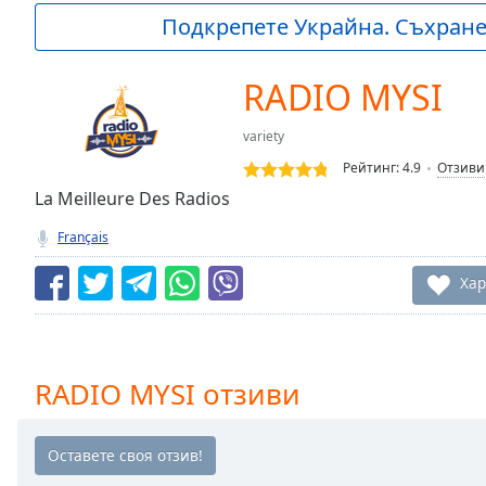
Current
Подкрепете Украйна. Съхранет
Time
0:00
/
Duration
-:-
RADIO MYSI
Loaded
:
0.00%
variety
0:00
Рейтинг:
4.9
Отзиви
Stream
Type
La Meilleure Des Radios
LIVE
Seek to
Français
live,
currently
behind
Хар
live
LIVE
Remaining
Time
-
-:-
RADIO MYSI отзиви
1x
Playback
Rate