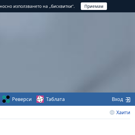
тносно използването на „бисквитки“.
Реверси
Таблата
Вход
Хаити