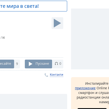
е мира в света!
:
14
есайте
9
Пускане
0
Контакти
Инсталирайте
приложение
Online 
смартфон и слуша
радиостанции онла
намир