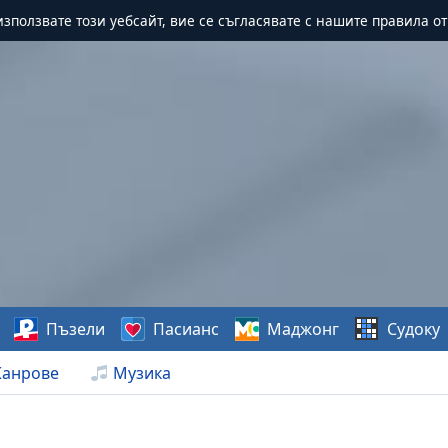
зползвате този уебсайт, вие се съгласявате с нашите правила о
Пъзели
Пасианс
Маджонг
Судоку
анрове
Музика