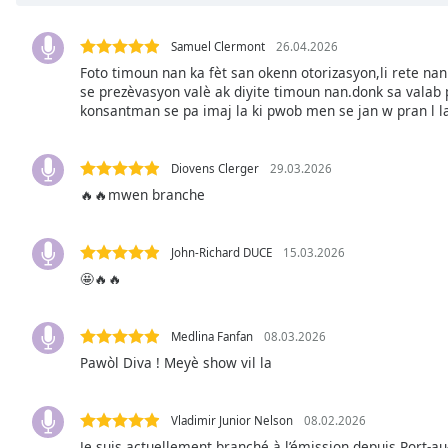
Chapters
Chapters
Samuel Clermont
26.04.2026
Foto timoun nan ka fèt san okenn otorizasyon,li rete nan 
Descriptions
se prezèvasyon valè ak diyite timoun nan.donk sa vala
konsantman se pa imaj la ki pwob men se jan w pran l l
descriptions
off
,
selected
Diovens Clerger
29.03.2026
🔥🔥mwen branche
Subtitles
subtitles
John-Richard DUCE
15.03.2026
settings
,
🤩🔥🔥
opens
subtitles
settings
Medlina Fanfan
08.03.2026
dialog
Pawòl Diva ! Meyè show vil la
subtitles
off
,
selected
Vladimir Junior Nelson
08.02.2026
Je suis actuellement branché à l’émission depuis Port-au-