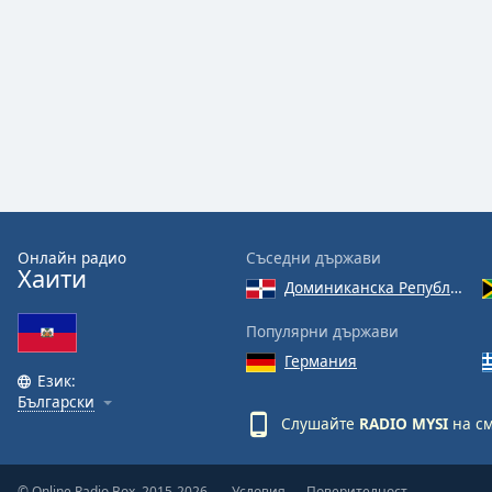
Color
Opacity
Font
Size
Text
Edge
Онлайн радио
Съседни държави
Style
Хаити
Доминиканска Република
Популярни държави
Font
Family
Германия
Език:
Български
Слушайте
RADIO MYSI
на см
Reset
Done
Close
Modal
© Online Radio Box, 2015-2026.
Условия
Поверителност