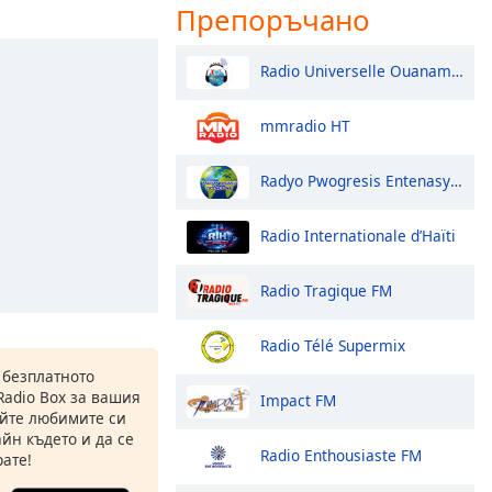
Препоръчано
Radio Universelle Ouanaminthe
mmradio HT
Radyo Pwogresis Entenasyonal
Radio Internationale d’Haïti
Radio Tragique FM
Radio Télé Supermix
 безплатното
Radio Box за вашия
Impact FM
йте любимите си
йн където и да се
Radio Enthousiaste FM
ате!