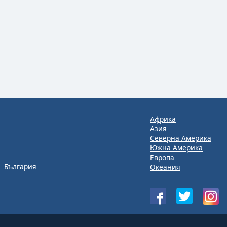
Африка
Азия
Северна Америка
Южна Америка
Европа
България
Океания