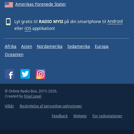
Amerikas Forenede Stater
Lyt gratis til
RADIO MYSI
på din smartphone til
Android
eller
iOS
applikation!
Afrika
Asien
Nordamerika
Sydamerika
Europa
Oceanien
© Online Radio Box, 2015-2026.
Created by
Final Level
Vilkår
Beskyttelse af personlige oplysninger
Feedback
Widgets
For radiostationer