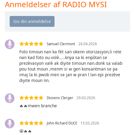
Time
-
Anmeldelser af RADIO MYSI
-:-
1x
Playback
Rate
Samuel Clermont
26.04.2026
Chapters
Foto timoun nan ka fèt san okenn otorizasyon,li rete
Chapters
nan kad foto ou volè.....knya sa ki enpòtan se
prezèvasyon valè ak diyite timoun nan.donk sa valab
pou tout moun ,menm si w gen konsantman se pa
Descriptions
imaj la ki pwob men se jan w pran l lan epi prezève
descriptions
diyite moun nn.
off
,
selected
Diovens Clerger
29.03.2026
Subtitles
🔥🔥mwen branche
subtitles
settings
,
John-Richard DUCE
15.03.2026
opens
🤩🔥🔥