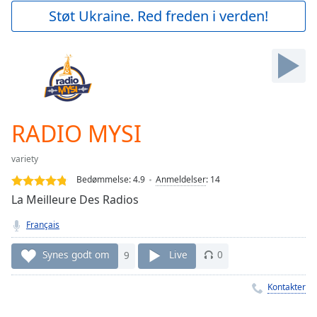
Play
Støt Ukraine. Red freden i verden!
Video
Play
Skip
Backward
Skip
Forward
Mute
Current
RADIO MYSI
Time
0:00
/
variety
Duration
-:-
Bedømmelse:
4.9
Anmeldelser
:
14
Loaded
:
La Meilleure Des Radios
0.00%
Stream
Français
Type
LIVE
Seek to
Synes godt om
9
Live
0
live,
currently
behind
Kontakter
live
LIVE
Remaining