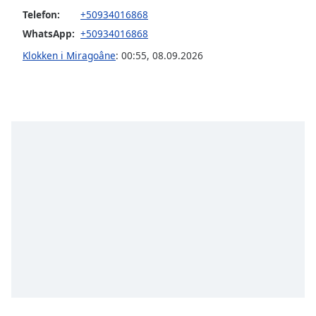
Telefon:
+50934016868
Opacity
WhatsApp:
+50934016868
Klokken i Miragoâne
:
00:55
,
08.09.2026
Caption
Area
Background
Color
Opacity
Font
Size
Text
Edge
Style
Font