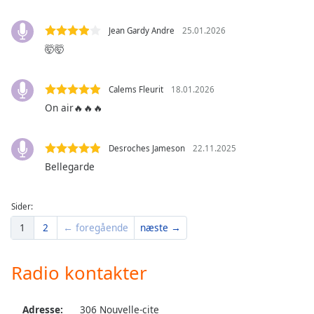
dialog
window.
Jean Gardy Andre
25.01.2026
Escape
🤯🤯
will
cancel
and
Calems Fleurit
18.01.2026
close
On air🔥🔥🔥
the
window.
Desroches Jameson
22.11.2025
Text
Bellegarde
Color
Sider:
Opacity
1
2
← foregående
næste →
Text
Radio kontakter
Background
Color
Adresse:
306 Nouvelle-cite