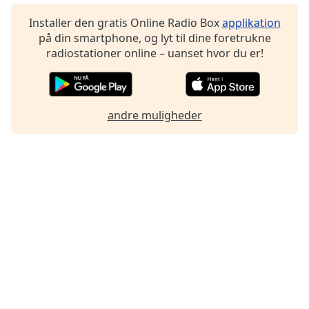
Family
Installer den gratis Online Radio Box
applikation
på din smartphone, og lyt til dine foretrukne
radiostationer online – uanset hvor du er!
Reset
Done
Close
Modal
Dialog
andre muligheder
End
of
dialog
window.