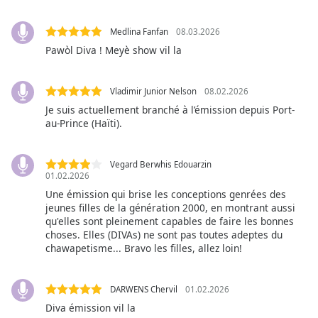
subtitles
settings
dialog
Medlina Fanfan
08.03.2026
subtitles
Pawòl Diva ! Meyè show vil la
off
,
selected
Vladimir Junior Nelson
08.02.2026
Je suis actuellement branché à l’émission depuis Port-
Audio
Track
au-Prince (Haïti).
Picture-
in-
Vegard Berwhis Edouarzin
Picture
01.02.2026
Fullscreen
Une émission qui brise les conceptions genrées des
This
jeunes filles de la génération 2000, en montrant aussi
is
qu'elles sont pleinement capables de faire les bonnes
a
choses. Elles (DIVAs) ne sont pas toutes adeptes du
modal
chawapetisme... Bravo les filles, allez loin!
window.
DARWENS Chervil
01.02.2026
Beginning
Diva émission vil la
of