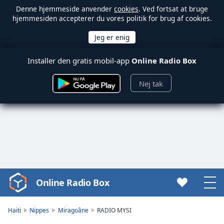
Denne hjemmeside anvender
cookies
. Ved fortsat at bruge
hjemmesiden accepterer du vores politik for brug af cookies.
Installer den gratis mobil-app
Online Radio Box
Nej tak
Online Radio Box
Video
Player
is
Haiti
Nippes
Miragoâne
RADIO MYSI
loading.