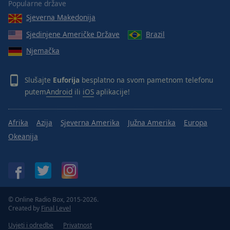
Popularne države
Sjeverna Makedonija
Sjedinjene Američke Države
Brazil
Njemačka
Slušajte
Euforija
besplatno na svom pametnom telefonu
putem
Android
ili
iOS
aplikacije!
Afrika
Azija
Sjeverna Amerika
Južna Amerika
Europa
Okeanija
© Online Radio Box, 2015-2026.
Created by
Final Level
Uvjeti i odredbe
Privatnost