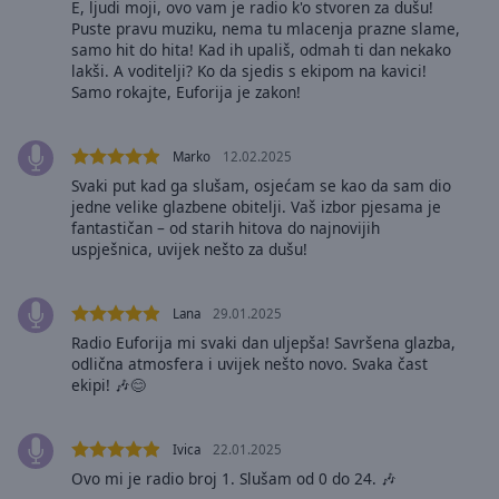
E, ljudi moji, ovo vam je radio k'o stvoren za dušu!
selected
Puste pravu muziku, nema tu mlacenja prazne slame,
samo hit do hita! Kad ih upališ, odmah ti dan nekako
Audio
lakši. A voditelji? Ko da sjedis s ekipom na kavici!
Track
Samo rokajte, Euforija je zakon!
Picture-
in-
Marko
12.02.2025
Picture
Svaki put kad ga slušam, osjećam se kao da sam dio
Fullscreen
This
jedne velike glazbene obitelji. Vaš izbor pjesama je
fantastičan – od starih hitova do najnovijih
is
uspješnica, uvijek nešto za dušu!
a
modal
window.
Lana
29.01.2025
Radio Euforija mi svaki dan uljepša! Savršena glazba,
Beginning
odlična atmosfera i uvijek nešto novo. Svaka čast
of
ekipi! 🎶😊
dialog
window.
Ivica
22.01.2025
Escape
will
Ovo mi je radio broj 1. Slušam od 0 do 24. 🎶