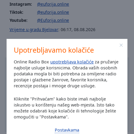
Area
Instagram:
@euforija.online
Background
Tiktok:
@euforija.online
Color
Youtube:
@Euforija.online
Vrijeme u gradu Bjelovar
:
06:17
,
08.08.2026
Opacity
Upotrebljavamo kolačiće
Font
Size
Online Radio Box
upotrebljava kolačiće
za pružanje
najbolje usluge korisnicima. Obrada vaših osobnih
podataka mogla bi biti potrebna za omiljene radio
Text
postaje i glazbene žanrove, favorite korisnika,
Edge
recenzije postaja i mnoge druge usluge.
Style
Kliknite "Prihvaćam" kako biste imali najbolje
iskustvo u korištenju našeg web-mjesta. Isto tako
Font
možete odabrati koje kolačiće ili tehnologije želite
Family
omogućiti u "Postavkama".
Postavkama
Reset