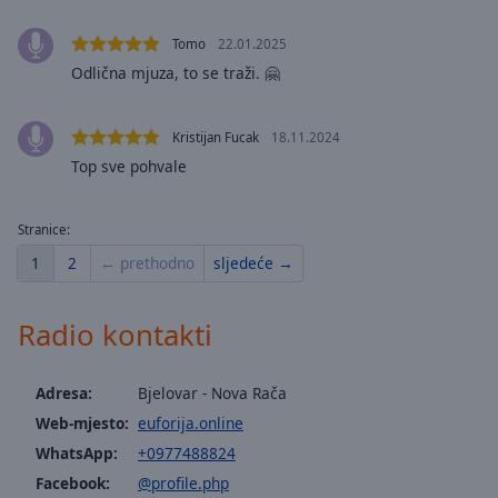
cancel
and
Tomo
22.01.2025
close
Odlična mjuza, to se traži. 🤗
the
window.
Kristijan Fucak
18.11.2024
Text
Top sve pohvale
Color
Stranice:
Opacity
1
2
← prethodno
sljedeće →
Text
Radio kontakti
Background
Color
Adresa:
Bjelovar - Nova Rača
Opacity
Web-mjesto:
euforija.online
WhatsApp:
+0977488824
Facebook:
@profile.php
Caption