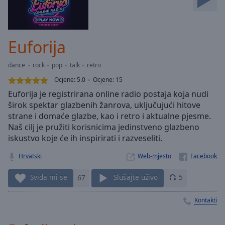
Skip
Forward
Mute
Current
Euforija
Time
0:00
/
dance
rock
pop
talk
retro
Duration
-:-
Ocjene:
5.0
Ocjene
:
15
Loaded
:
Euforija je registrirana online radio postaja koja nudi
0.00%
širok spektar glazbenih žanrova, uključujući hitove
Stream
strane i domaće glazbe, kao i retro i aktualne pjesme.
Type
LIVE
Naš cilj je pružiti korisnicima jedinstveno glazbeno
Seek to
live,
iskustvo koje će ih inspirirati i razveseliti.
currently
behind
Hrvatski
Web-mjesto
live
LIVE
Remaining
Sviđa mi se
67
Slušajte uživo
5
Time
-
-:-
Kontakti
1x