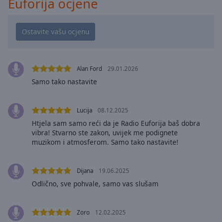
Euforija ocjene
Playback
Rate
Chapters
Chapters
Descriptions
Alan Ford
29.01.2026
Samo tako nastavite
descriptions
off
,
selected
Lucija
08.12.2025
Htjela sam samo reći da je Radio Euforija baš dobra
Subtitles
vibra! Stvarno ste zakon, uvijek me podignete
muzikom i atmosferom. Samo tako nastavite!
subtitles
settings
,
opens
Dijana
19.06.2025
subtitles
Odlično, sve pohvale, samo vas slušam
settings
dialog
subtitles
Zoro
12.02.2025
off
,