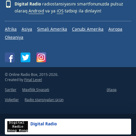
Digital Radio
radiostansiyasını smartfonunuzda pulsuz
olaraq
Android
və ya
iOS
tətbiqi ilə dinləyin!
Afrika
Asiya
Şimali Amerika
Cənubi Amerika
Avropa
Okeaniya
© Online Radio Box, 2015-2026.
Created by
Final Level
Şərtlər
Məxfilik Siyasəti
Əlaqə
Vidjetlər
Radio stansiyaları üçün
Digital Radio