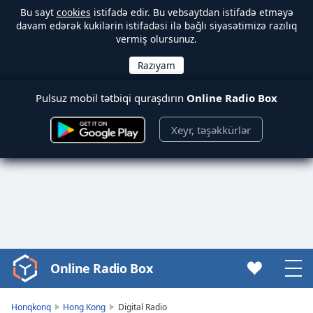
Bu sayt
cookies
istifadə edir. Bu vebsaytdan istifadə etməyə
davam edərək kukilərin istifadəsi ilə bağlı siyasətimizə razılıq
vermiş olursunuz.
Pulsuz mobil tətbiqi quraşdırın
Online Radio Box
Xeyr, təşəkkürlər
Online Radio Box
Video
Player
is
Honqkonq
Hong Kong
Digital Radio