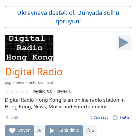
loading.
Play
Ukraynaya dəstək ol. Dünyada sülhü
Video
qoruyun!
Play
Skip
Backward
Skip
Forward
Mute
Current
Time
0:00
Digital Radio
/
Duration
-:-
pop
news
entertainment
Loaded
:
0.00%
Reytinq:
0.0
Rəylər
:
0
Stream
Digital Radio Hong Kong is an online radio station in
Type
LIVE
Hong Kong, News, Music and Entertainment.
Seek to
live,
汉语
Veb sayt
currently
behind
Bəyən
76
Canlı dinlə
2
live
LIVE