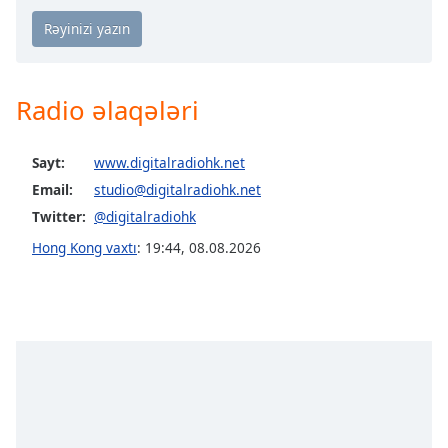
opens
subtitles
settings
dialog
subtitles
Radio əlaqələri
off
,
selected
Sayt:
www.digitalradiohk.net
Audio
Track
Email:
studio@digitalradiohk.net
Twitter:
@digitalradiohk
Picture-
in-
Hong Kong vaxtı
:
19:44
,
08.08.2026
Picture
Fullscreen
This
is
a
modal
window.
Beginning