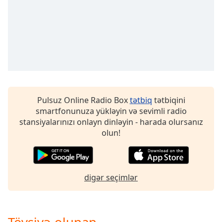
of
dialog
window.
Escape
will
cancel
and
close
the
Pulsuz Online Radio Box
tətbiq
tətbiqini
window.
smartfonunuza yükləyin və sevimli radio
stansiyalarınızı onlayn dinləyin - harada olursanız
Text
olun!
Color
Opacity
digər seçimlər
Text
Background
Color
Tövsiyə olunan