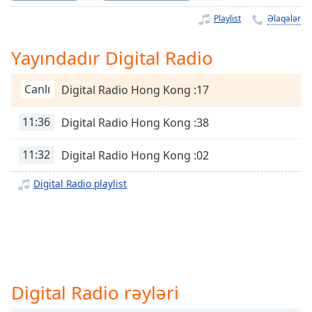
Remaining
Time
-
Playlist
Əlaqələr
-:-
Yayındadır Digital Radio
1x
Playback
Canlı
Digital Radio Hong Kong :17
Rate
Chapters
11:36
Digital Radio Hong Kong :38
Chapters
11:32
Digital Radio Hong Kong :02
Descriptions
Digital Radio playlist
descriptions
off
,
selected
Subtitles
subtitles
Digital Radio rəyləri
settings
,