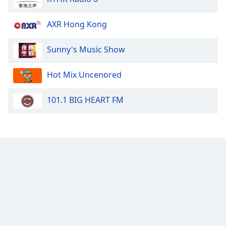
Font
Family
AXR Hong Kong
Sunny's Music Show
Reset
Done
Hot Mix Uncenored
Close
Modal
Dialog
End
101.1 BIG HEART FM
of
dialog
window.