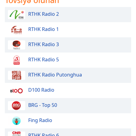
Opacity
RTHK Radio 2
RTHK Radio 1
Caption
Area
Background
RTHK Radio 3
Color
RTHK Radio 5
Opacity
RTHK Radio Putonghua
Font
D100 Radio
Size
BRG - Top 50
Text
Edge
Fing Radio
Style
RTHK Radio 6