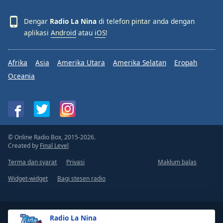
Dengar
Radio La Nina
di telefon pintar anda dengan
aplikasi
Android
atau
iOS
!
Afrika
Asia
Amerika Utara
Amerika Selatan
Eropah
Oceania
© Online Radio Box, 2015-2026.
Created by
Final Level
Terma dan syarat
Privasi
Maklum balas
Widget-widget
Bagi stesen radio
Radio La Nina