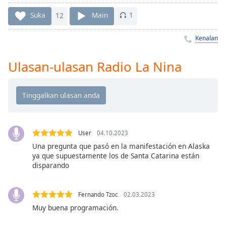
Remaining
Time
-
Suka
12
Main
1
-:-
Kenalan
1x
Playback
Ulasan-ulasan Radio La Nina
Rate
Chapters
Chapters
Descriptions
User
04.10.2023
descriptions
Una pregunta que pasó en la manifestación en Alaska
off
,
ya que supuestamente los de Santa Catarina están
selected
disparando
Subtitles
Fernando Tzoc
02.03.2023
subtitles
Muy buena programación.
settings
,