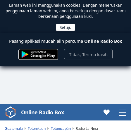
Laman web ini menggunakan
cookies
. Dengan meneruskan
penggunaan laman web ini, anda bersetuju dengan dasar kami
berkenaan penggunaan kuki.
Pasang aplikasi mudah alih percuma
Online Radio Box
Tidak, Terima kasih
Online Radio Box
Video
Player
is
Guatemala
Totonikpan
Totonicapán
Radio La Nina