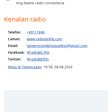
of
muy buena radio comunitaria
dialog
window.
Kenalan radio
Escape
will
cancel
Telefon:
+49111846
and
Laman:
www.radiolaniña.com
close
Email:
laexpresiondelospueblos@gmail.com
the
window.
Facebook:
@radio88.5fm
Twitter:
@radio885fm
Text
Masa di Totonicapán
:
10:58
,
08.08.2026
Color
Opacity
Text
Background
Color