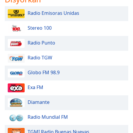
Font
Family
Radio Emisoras Unidas
Stereo 100
Reset
Done
Radio Punto
Close
Modal
Dialog
Radio TGW
End
of
dialog
Globo FM 98.9
window.
Exa FM
Diamante
Radio Mundial FM
TGMI Radio Buenas Nuevas