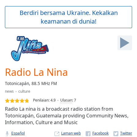
loading.
Play
Berdiri bersama Ukraine. Kekalkan
Video
keamanan di dunia!
Play
Skip
Backward
Skip
Forward
Mute
Current
Time
0:00
Radio La Nina
/
Duration
-:-
Totonicapán, 88.5 MHz FM
Loaded
:
news
culture
0.00%
Stream
Penilaian:
4.9
Ulasan
:
7
Type
LIVE
Radio La nina is a broadcast radio station from
Seek to
Totonicapán, Guatemala providing Community News,
live,
Information, Culture and Music
currently
behind
live
LIVE
Español
Laman web