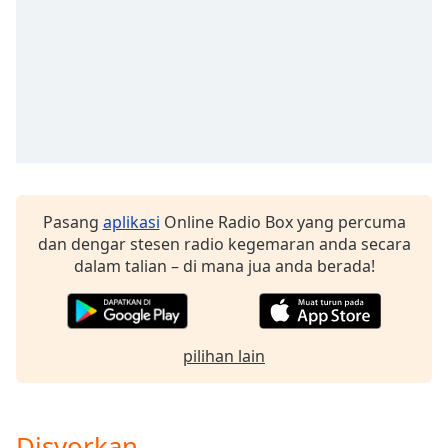
Opacity
Caption
Area
Background
Color
Pasang
aplikasi
Online Radio Box yang percuma
Opacity
dan dengar stesen radio kegemaran anda secara
dalam talian – di mana jua anda berada!
Font
Size
pilihan lain
Text
Edge
Style
Disyorkan