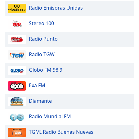
Family
Radio Emisoras Unidas
Stereo 100
Reset
Done
Radio Punto
Close
Modal
Dialog
Radio TGW
End
of
dialog
Globo FM 98.9
window.
Exa FM
Diamante
Radio Mundial FM
TGMI Radio Buenas Nuevas