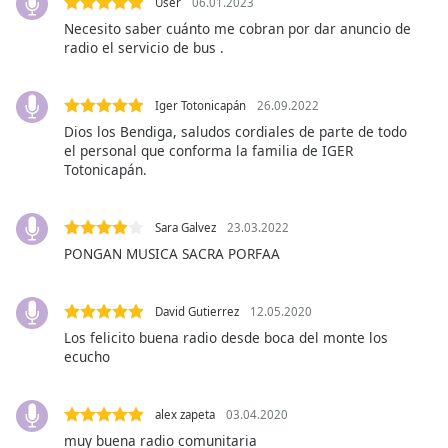
subtitles
User
06.01.2023
settings
Necesito saber cuánto me cobran por dar anuncio de
dialog
radio el servicio de bus .
subtitles
off
,
Iger Totonicapán
26.09.2022
selected
Dios los Bendiga, saludos cordiales de parte de todo
el personal que conforma la familia de IGER
Audio
Totonicapán.
Track
Picture-
in-
Sara Galvez
23.03.2022
Picture
PONGAN MUSICA SACRA PORFAA
Fullscreen
This
is
David Gutierrez
12.05.2020
a
Los felicito buena radio desde boca del monte los
modal
ecucho
window.
Beginning
alex zapeta
03.04.2020
of
muy buena radio comunitaria