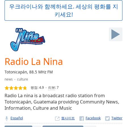
Play
우크라이나와 함께하세요. 세상의 평화를 지
Video
키세요!
Play
Skip
Backward
Skip
Forward
Mute
Current
Time
0:00
Radio La Nina
/
Duration
-:-
Totonicapán, 88.5 MHz FM
Loaded
:
news
culture
0.00%
Stream
평점:
4.9
리뷰
:
7
Type
LIVE
Radio La nina is a broadcast radio station from
Seek to
Totonicapán, Guatemala providing Community News,
live,
Information, Culture and Music
currently
behind
live
LIVE
Español
웹사이트
Remaining