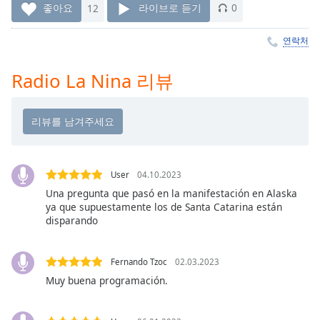
Time
-
좋아요
12
라이브로 듣기
0
-:-
연락처
1x
Playback
Radio La Nina 리뷰
Rate
Chapters
Chapters
Descriptions
User
04.10.2023
descriptions
Una pregunta que pasó en la manifestación en Alaska
off
,
ya que supuestamente los de Santa Catarina están
selected
disparando
Subtitles
Fernando Tzoc
02.03.2023
subtitles
Muy buena programación.
settings
,
opens