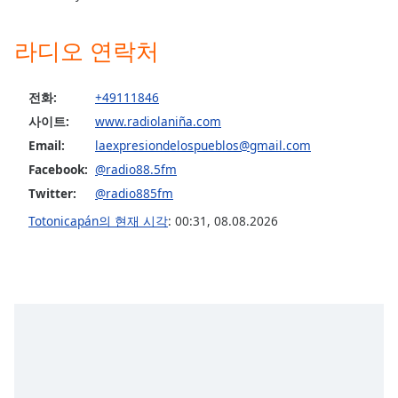
dialog
window.
라디오 연락처
Escape
will
cancel
전화:
+49111846
and
사이트:
www.radiolaniña.com
close
Email:
laexpresiondelospueblos@gmail.com
the
window.
Facebook:
@radio88.5fm
Twitter:
@radio885fm
Text
Totonicapán의 현재 시각
:
00:31
,
08.08.2026
Color
Opacity
Text
Background
Color