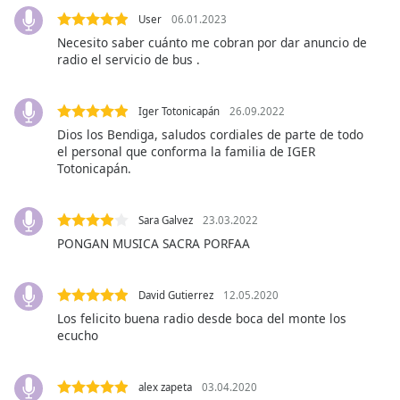
opens
subtitles
User
06.01.2023
settings
Necesito saber cuánto me cobran por dar anuncio de
dialog
radio el servicio de bus .
subtitles
off
,
Iger Totonicapán
26.09.2022
selected
Dios los Bendiga, saludos cordiales de parte de todo
el personal que conforma la familia de IGER
Audio
Totonicapán.
Track
Picture-
in-
Sara Galvez
23.03.2022
Picture
PONGAN MUSICA SACRA PORFAA
Fullscreen
This
is
David Gutierrez
12.05.2020
a
Los felicito buena radio desde boca del monte los
modal
ecucho
window.
Beginning
alex zapeta
03.04.2020