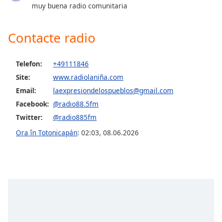
of
muy buena radio comunitaria
dialog
window.
Contacte radio
Escape
will
cancel
Telefon:
+49111846
and
Site:
www.radiolaniña.com
close
Email:
laexpresiondelospueblos@gmail.com
the
window.
Facebook:
@radio88.5fm
Twitter:
@radio885fm
Text
Ora în Totonicapán
:
02:03
,
08.06.2026
Color
Opacity
Text
Background
Color