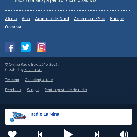
folosind aplicația pentru
Android
sau
iOS!
Africa
Asia
America de Nord
America de Sud
Europe
Oceania
© Online Radio Box, 2015-2026.
Created by
Final Level
Termeni
Confidențialitate
Feedback
Widget
Pentru posturile de radio
Radio La Nina