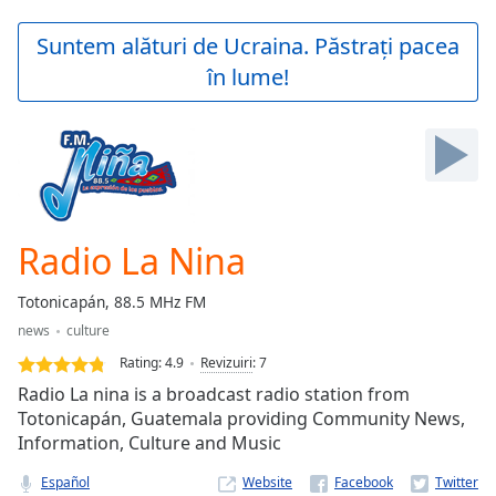
loading.
Play
Suntem alături de Ucraina. Păstrați pacea
Video
în lume!
Play
Skip
Backward
Skip
Forward
Mute
Current
Time
0:00
Radio La Nina
/
Duration
-:-
Totonicapán, 88.5 MHz FM
Loaded
:
news
culture
0.00%
Stream
Rating:
4.9
Revizuiri
:
7
Type
LIVE
Radio La nina is a broadcast radio station from
Seek to
Totonicapán, Guatemala providing Community News,
live,
Information, Culture and Music
currently
behind
live
LIVE
Español
Website