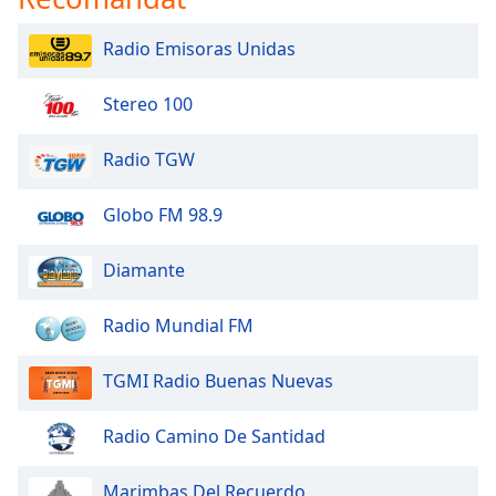
Font
Family
Radio Emisoras Unidas
Stereo 100
Reset
Done
Radio TGW
Close
Modal
Dialog
Globo FM 98.9
End
of
dialog
Diamante
window.
Radio Mundial FM
TGMI Radio Buenas Nuevas
Radio Camino De Santidad
Marimbas Del Recuerdo