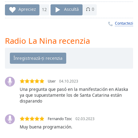
Remaining
Time
-
Apreciez
12
Ascultă
0
-:-
Contactezi
1x
Playback
Radio La Nina recenzia
Rate
Chapters
Chapters
Descriptions
User
04.10.2023
descriptions
Una pregunta que pasó en la manifestación en Alaska
off
,
ya que supuestamente los de Santa Catarina están
selected
disparando
Subtitles
Fernando Tzoc
02.03.2023
subtitles
Muy buena programación.
settings
,