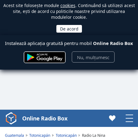
Acest site folosește module
cookies
. Continuând să utilizezi acest
site, ești de acord cu politicile noastre privind utilizarea
modulelor cookie.
Instalează aplicația gratuită pentru mobil
Online Radio Box
Nu, mulțumesc
Online Radio Box
Video
Player
is
Guatemala
Totonicapán
Totonicapán
Radio La Nina