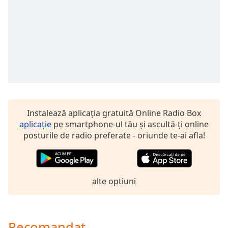
Opacity
Caption
Area
Background
Color
Instalează aplicația gratuită Online Radio Box
Opacity
aplicație
pe smartphone-ul tău și ascultă-ți online
posturile de radio preferate - oriunde te-ai afla!
Font
Size
alte optiuni
Text
Edge
Style
Recomandat