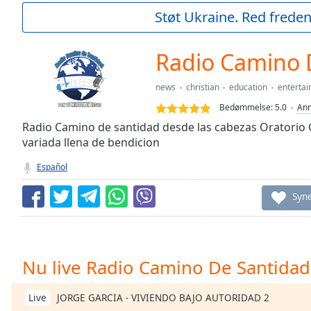
Current
Støt Ukraine. Red freden
Time
0:00
/
Duration
-:-
Radio Camino 
Loaded
:
0.00%
news
christian
education
enterta
0:00
Bedømmelse:
5.0
Anm
Stream
Type
Radio Camino de santidad desde las cabezas Oratori
LIVE
variada llena de bendicion
Seek to
live,
currently
Español
behind
live
LIVE
Syn
Remaining
Time
-
-:-
1x
Nu live Radio Camino De Santidad
Playback
Rate
JORGE GARCIA - VIVIENDO BAJO AUTORIDAD 2
Live