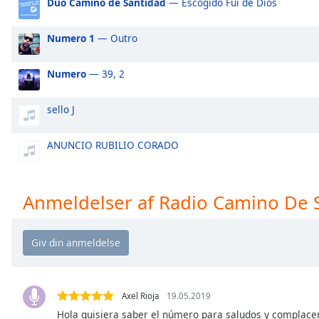
Duo Camino de Santidad
— Escogido Fui de Dios
Audio
Track
Numero 1
— Outro
Picture-
in-
Picture
Numero
— 39, 2
Fullscreen
This
sello J
is
a
modal
ANUNCIO RUBILIO CORADO
window.
Beginning
Anmeldelser af Radio Camino De 
of
dialog
window.
Escape
will
cancel
Axel Rioja
19.05.2019
and
Hola quisiera saber el número para saludos y complacen
close