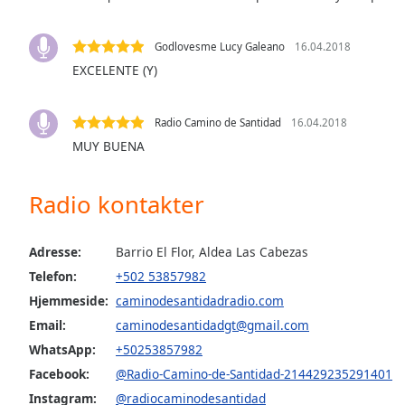
the
window.
Godlovesme Lucy Galeano
16.04.2018
EXCELENTE (Y)
Text
Color
Radio Camino de Santidad
16.04.2018
MUY BUENA
Opacity
Radio kontakter
Text
Background
Color
Adresse:
Barrio El Flor, Aldea Las Cabezas
Telefon:
+502 53857982
Opacity
Hjemmeside:
caminodesantidadradio.com
Email:
caminodesantidadgt@gmail.com
Caption
WhatsApp:
+50253857982
Area
Facebook:
@Radio-Camino-de-Santidad-214429235291401
Background
Instagram:
@radiocaminodesantidad