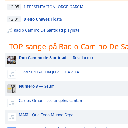
Chapters
1 PRESENTACION JORGE GARCIA
12:05
Chapters
Diego Chavez
Fiesta
12:01
Descriptions
Radio Camino De Santidad playliste
descriptions
off
,
TOP-sange på Radio Camino De S
selected
Duo Camino de Santidad
— Revelacion
Subtitles
subtitles
1 PRESENTACION JORGE GARCIA
settings
,
opens
Numero 3
— Seum
subtitles
settings
dialog
Carlos Omar - Los angeles cantan
subtitles
off
,
MARI - Que Todo Mundo Sepa
selected