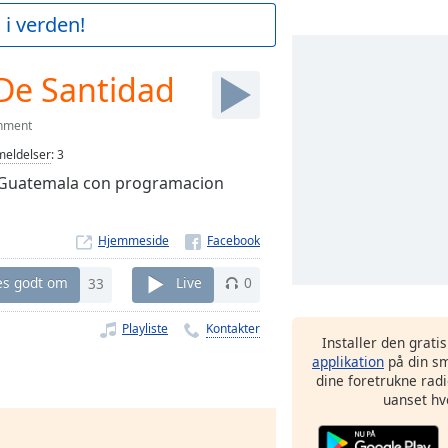
 i verden!
De Santidad
inment
eldelser
:
3
o Guatemala con programacion
Hjemmeside
es godt om
33
Live
0
Playliste
Kontakter
Installer den grati
applikation
på din sm
dine foretrukne radi
uanset hv