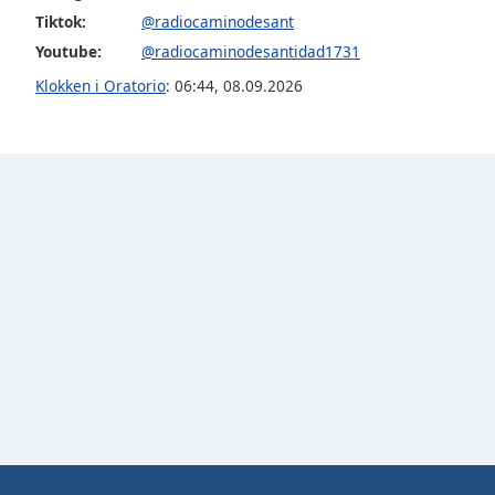
Color
Tiktok:
@radiocaminodesant
Youtube:
@radiocaminodesantidad1731
Opacity
Klokken i Oratorio
:
06:44
,
08.09.2026
Font
Size
Text
Edge
Style
Font
Family
Reset
Done
Close
Modal