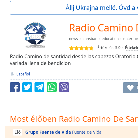
Current
Állj Ukrajna mellé. Óvd a 
Time
0:00
/
Duration
-:-
Radio Camino 
Loaded
:
0.00%
news
christian
education
enterta
0:00
Értékelés:
5.0
Értékel
Stream
Type
Radio Camino de santidad desde las cabezas Oratori
LIVE
variada llena de bendicion
Seek to
live,
currently
Español
behind
live
LIVE
Remaining
Time
-
-:-
1x
Most élőben Radio Camino De San
Playback
Rate
Grupo Fuente de Vida
Fuente de Vida
Élő