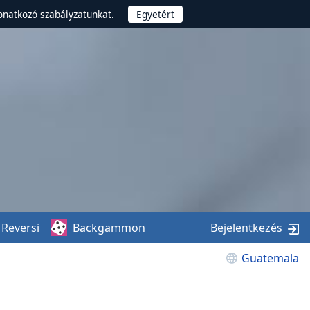
onatkozó szabályzatunkat.
Reversi
Backgammon
Bejelentkezés
Guatemala