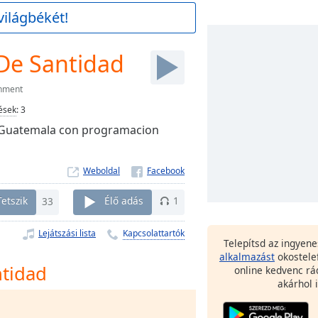
világbékét!
De Santidad
inment
ések
:
3
o Guatemala con programacion
Weboldal
Tetszik
33
Élő adás
1
Lejátszási lista
Kapcsolattartók
Telepítsd az ingyen
alkalmazást
okostele
tidad
online kedvenc rá
akárhol i