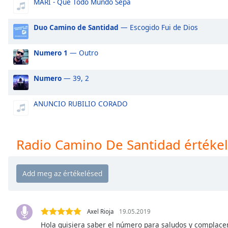
MARI - Que Todo Mundo Sepa
Audio
Track
Duo Camino de Santidad
— Escogido Fui de Dios
Picture-
in-
Picture
Numero 1
— Outro
Fullscreen
This
Numero
— 39, 2
is
a
modal
ANUNCIO RUBILIO CORADO
window.
Beginning
Radio Camino De Santidad értéke
of
dialog
window.
Escape
will
cancel
Axel Rioja
19.05.2019
and
Hola quisiera saber el número para saludos y complacen
close