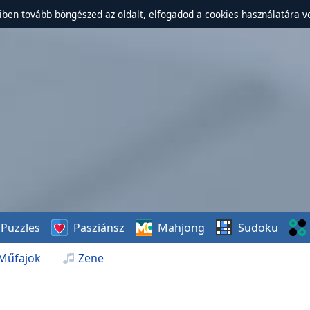
ben tovább böngészed az oldalt, elfogadod a cookies használatára v
Puzzles
Pasziánsz
Mahjong
Sudoku
Műfajok
Zene