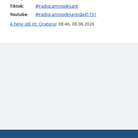
Color
Tiktok:
@radiocaminodesant
Youtube:
@radiocaminodesantidad1731
Opacity
A helyi idő itt: Oratorio
:
08:46
,
08.08.2026
Font
Size
Text
Edge
Style
Font
Family
Reset
Done
Close
Modal