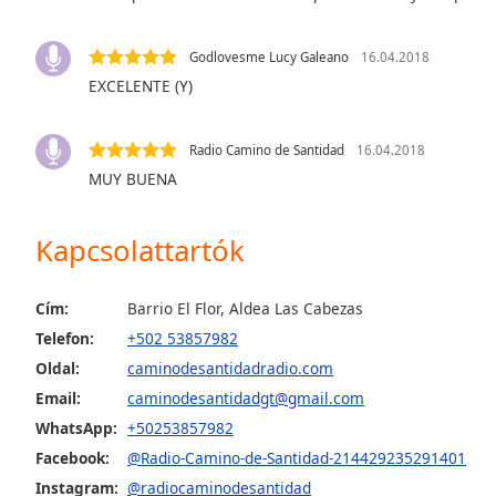
the
window.
Godlovesme Lucy Galeano
16.04.2018
EXCELENTE (Y)
Text
Color
Radio Camino de Santidad
16.04.2018
MUY BUENA
Opacity
Kapcsolattartók
Text
Background
Color
Cím:
Barrio El Flor, Aldea Las Cabezas
Telefon:
+502 53857982
Opacity
Oldal:
caminodesantidadradio.com
Email:
caminodesantidadgt@gmail.com
Caption
WhatsApp:
+50253857982
Area
Facebook:
@Radio-Camino-de-Santidad-214429235291401
Background
Instagram:
@radiocaminodesantidad