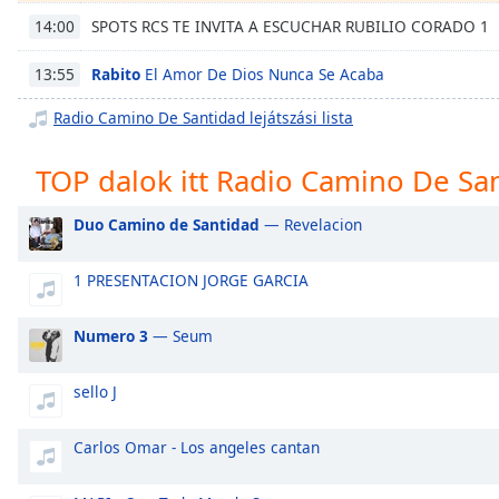
Chapters
SPOTS RCS TE INVITA A ESCUCHAR RUBILIO CORADO 1
14:00
Chapters
Rabito
El Amor De Dios Nunca Se Acaba
13:55
Descriptions
Radio Camino De Santidad lejátszási lista
descriptions
off
,
TOP dalok itt Radio Camino De Sa
selected
Duo Camino de Santidad
— Revelacion
Subtitles
subtitles
1 PRESENTACION JORGE GARCIA
settings
,
opens
Numero 3
— Seum
subtitles
settings
dialog
sello J
subtitles
off
,
Carlos Omar - Los angeles cantan
selected