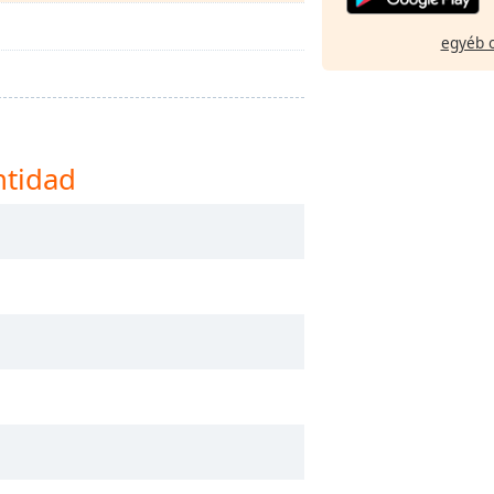
egyéb 
ntidad