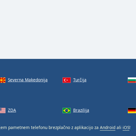
Severna Makedonija
Turčija
ZDA
Brazilija
jem pametnem telefonu brezplačno z aplikacijo za
Android
ali
iOS
!