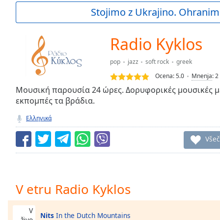
Current
Stojimo z Ukrajino. Ohranim
Time
0:00
/
Duration
-:-
Radio Kyklos
Loaded
:
0.00%
pop
jazz
soft rock
greek
0:00
Ocena:
5.0
Mnenja
:
2
Stream
Type
Μουσική παρουσία 24 ώρες. Δορυφορικές μουσικές μ
LIVE
εκπομπές τα βράδια.
Seek to
live,
currently
Ελληνικά
behind
live
LIVE
Všeč
Remaining
Time
-
-:-
1x
V etru Radio Kyklos
Playback
Rate
V
Nits
In the Dutch Mountains
živo