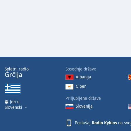
Color
Opacity
Font
Size
Text
Edge
Spletni radio
Sosednje države
Style
Grčija
Albanija
Ciper
Font
Family
Priljubljene države
Jezik:
Slovenija
Slovenski
Reset
Done
Poslušaj
Radio Kyklos
na svo
Close
Modal