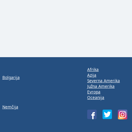
Afrika
Azija
Bolgarija
Severna Amerika
Južna Amerika
Evropa
Oceanija
Nemčija