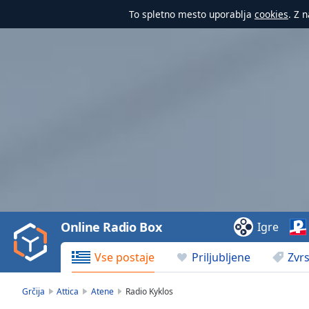
To spletno mesto uporablja
cookies
. Z 
Video
Player
is
loading.
Play
Video
Online Radio Box
Igre
Play
Skip
Vse postaje
Priljubljene
Zvrs
Backward
Skip
Forward
Grčija
Attica
Atene
Radio Kyklos
Mute