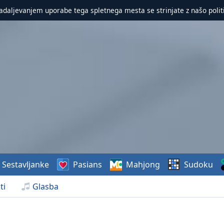
nadaljevanjem uporabe tega spletnega mesta se strinjate z našo polit
Sestavljanke
Pasians
Mahjong
Sudoku
ti
Glasba