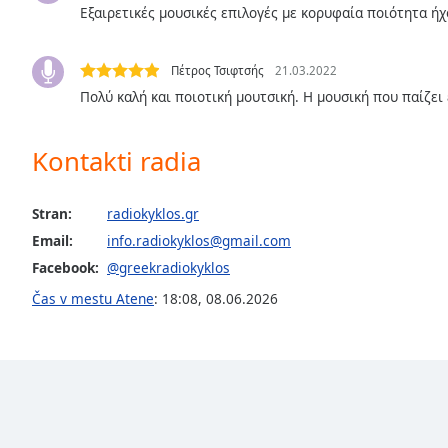
Εξαιρετικές μουσικές επιλογές με κορυφαία ποιότητα ήχο
the
window.
Πέτρος Τσιφτσής
21.03.2022
Text
Πολύ καλή και ποιοτική μουτσική. Η μουσική που παίζει ε
Color
Kontakti radia
Opacity
Stran:
radiokyklos.gr
Text
Email:
info.radiokyklos@gmail.com
Background
Facebook:
@greekradiokyklos
Color
Čas v mestu Atene
:
18:08
,
08.06.2026
Opacity
Caption
Area
Background