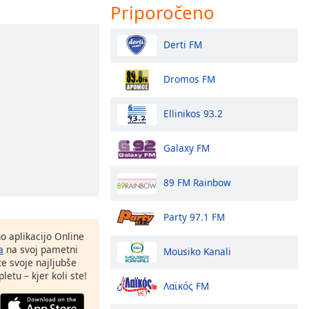
Priporočeno
Derti FM
Dromos FM
Ellinikos 93.2
Galaxy FM
89 FM Rainbow
Party 97.1 FM
o aplikacijo Online
a
na svoj pametni
Mousiko Kanali
te svoje najljubše
letu – kjer koli ste!
Λαϊκός FM