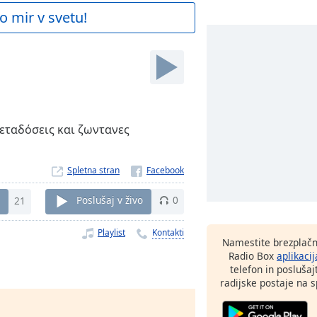
o mir v svetu!
εταδόσεις και ζωντανες
Spletna stran
21
Poslušaj v živo
0
Playlist
Kontakti
Namestite brezplačn
Radio Box
aplikacij
telefon in poslušaj
radijske postaje na sp