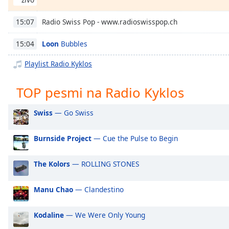
Chapters
Chapters
Radio Swiss Pop - www.radioswisspop.ch
15:07
Descriptions
Loon
Bubbles
15:04
descriptions
Playlist Radio Kyklos
off
,
selected
TOP pesmi na Radio Kyklos
Subtitles
Swiss
— Go Swiss
subtitles
settings
,
Burnside Project
— Cue the Pulse to Begin
opens
subtitles
The Kolors
— ROLLING STONES
settings
dialog
Manu Chao
— Clandestino
subtitles
off
,
selected
Kodaline
— We Were Only Young