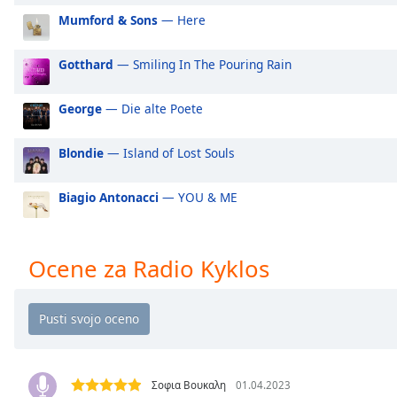
Audio
Mumford & Sons
— Here
Track
Picture-
Gotthard
— Smiling In The Pouring Rain
in-
Picture
Fullscreen
George
— Die alte Poete
This
is
Blondie
— Island of Lost Souls
a
modal
Biagio Antonacci
— YOU & ME
window.
Beginning
of
Ocene za Radio Kyklos
dialog
window.
Escape
will
cancel
and
Σοφια Βουκαλη
01.04.2023
close