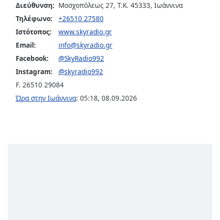
Διεύθυνση:
Μοσχοπόλεως 27, T.K. 45333, Ιωάννινα
opens
subtitles
Τηλέφωνο:
+26510 27580
settings
Ιστότοπος:
www.skyradio.gr
dialog
Email:
info@skyradio.gr
subtitles
Facebook:
@SkyRadio992
off
,
Instagram:
@skyradio992
selected
F. 26510 29084
Audio
Ώρα στην Ιωάννινα
:
05:18
,
08.09.2026
Track
Picture-
in-
Picture
Fullscreen
This
is
a
modal
window.