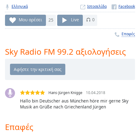
Remaining
Ελληνικά
Ιστοσελίδα
Time
-
-:-
Μου αρέσει
25
Live
0
1x
Επαφές
Playback
Rate
Sky Radio FM 99.2 αξιολογήσεις
Chapters
Chapters
Descriptions
descriptions
Hans-Jürgen Knigge
10.04.2018
off
,
Hallo bin Deutscher aus München höre mir gerne Sky
Musik an Grüße nach Griechenland Jürgen
selected
Subtitles
Επαφές
subtitles
settings
,