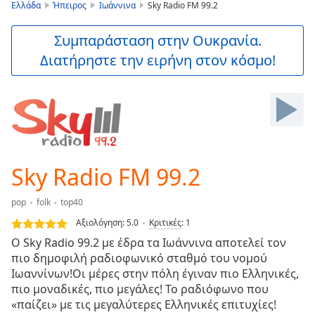
is
Ελλάδα
Ήπειρος
Ιωάννινα
Sky Radio FM 99.2
loading.
Play
Συμπαράσταση στην Ουκρανία.
Video
Διατήρηστε την ειρήνη στον κόσμο!
Play
Skip
Backward
Skip
Forward
Mute
Current
Time
0:00
Sky Radio FM 99.2
/
Duration
-:-
pop
folk
top40
Loaded
:
0.00%
Αξιολόγηση:
5.0
Κριτικές
:
1
Stream
Ο Sky Radio 99.2 με έδρα τα Ιωάννινα αποτελεί τον
Type
LIVE
πιο δημοφιλή ραδιοφωνικό σταθμό του νομού
Seek to
Ιωαννίνων!Οι μέρες στην πόλη έγιναν πιο Ελληνικές,
live,
πιο μοναδικές, πιο μεγάλες! Το ραδιόφωνο που
currently
«παίζει» με τις μεγαλύτερες Ελληνικές επιτυχίες!
behind
live
LIVE