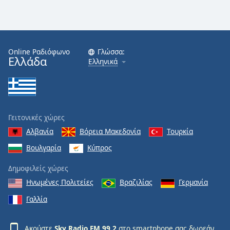
Online Ραδιόφωνο
Γλώσσα:
Ελλάδα
Ελληνικά
Γειτονικές χώρες
Αλβανία
Βόρεια Μακεδονία
Τουρκία
Βουλγαρία
Κύπρος
Δημοφιλείς χώρες
Ηνωμένες Πολιτείες
Βραζιλίας
Γερμανία
Γαλλία
Ακούστε
Sky Radio FM 99.2
στο smartphone σας δωρεάν