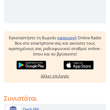
Beginning
of
dialog
window.
Escape
will
cancel
Εγκαταστήστε τη δωρεάν
εφαρμογή
Online Radio
and
Box στο smartphone σας και ακούστε τους
close
αγαπημένους σας ραδιοφωνικοί σταθμοί online -
the
όπου και αν βρίσκεστε!
window.
Text
Color
άλλες επιλογές
Opacity
Συνιστάται
Text
Background
Derti FM