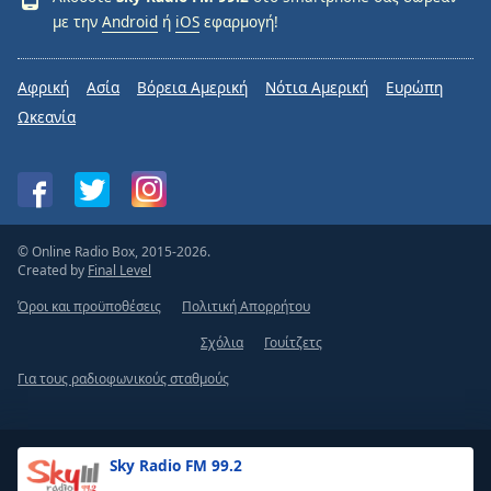
με την
Android
ή
iOS
εφαρμογή!
Αφρική
Ασία
Βόρεια Αμερική
Νότια Αμερική
Ευρώπη
Ωκεανία
© Online Radio Box, 2015-2026.
Created by
Final Level
Όροι και προϋποθέσεις
Πολιτική Απορρήτου
Σχόλια
Γουίτζετς
Για τους ραδιοφωνικούς σταθμούς
Sky Radio FM 99.2