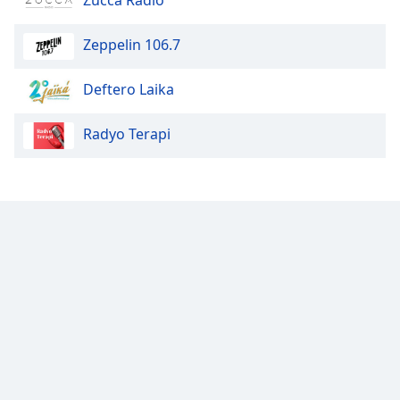
Font
Zeppelin 106.7
Family
Deftero Laika
Reset
Done
Radyo Terapi
Close
Modal
Dialog
End
of
dialog
window.