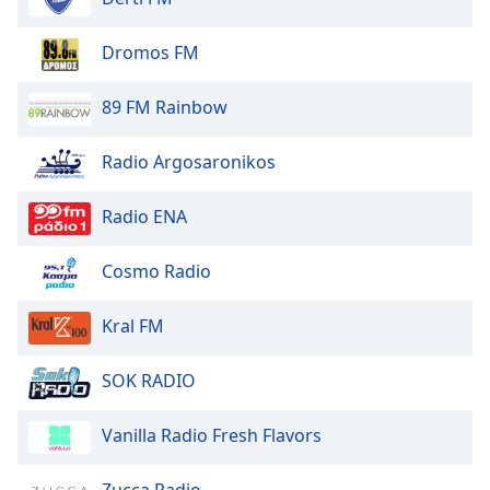
Color
Dromos FM
Opacity
89 FM Rainbow
Caption
Area
Radio Argosaronikos
Background
Color
Radio ENA
Opacity
Cosmo Radio
Kral FM
Font
Size
SOK RADIO
Text
Vanilla Radio Fresh Flavors
Edge
Style
Zucca Radio