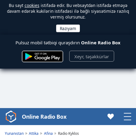
Bu sayt
cookies
istifadə edir. Bu vebsaytdan istifadə etməyə
davam edərək kukilərin istifadəsi ilə bağlı siyasətimizə razılıq
vermiş olursunuz.
Pulsuz mobil tətbiqi quraşdırın
Online Radio Box
Xeyr, təşəkkürlər
Online Radio Box
Video
Player
is
Yunanıstan
Attika
Afina
Radio Kyklos