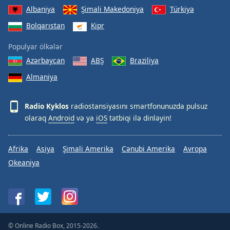
Albaniya
Şimali Makedoniya
Türkiyə
Bolqarıstan
Kipr
Populyar ölkələr
Azərbaycan
ABŞ
Braziliya
Almaniya
Radio Kyklos
radiostansiyasını smartfonunuzda pulsuz
olaraq
Android
və ya
iOS
tətbiqi ilə dinləyin!
Afrika
Asiya
Şimali Amerika
Cənubi Amerika
Avropa
Okeaniya
© Online Radio Box, 2015-2026.