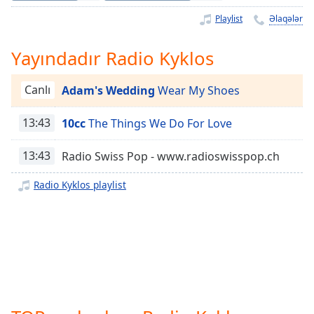
Remaining
Time
-
Playlist
Əlaqələr
-:-
Yayındadır Radio Kyklos
1x
Playback
Canlı
Adam's Wedding
Wear My Shoes
Rate
Chapters
13:43
10cc
The Things We Do For Love
Chapters
13:43
Radio Swiss Pop - www.radioswisspop.ch
Descriptions
Radio Kyklos playlist
descriptions
off
,
selected
Subtitles
subtitles
settings
,