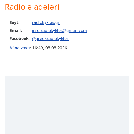
Radio əlaqələri
Opacity
Sayt:
radiokyklos.gr
Caption
Email:
info.radiokyklos@gmail.com
Area
Facebook:
@greekradiokyklos
Background
Afina vaxtı
:
16:49
,
08.08.2026
Color
Opacity
Font
Size
Text
Edge
Style