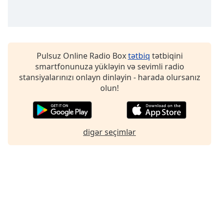
Font
Family
Reset
Pulsuz Online Radio Box
tətbiq
tətbiqini
Done
smartfonunuza yükləyin və sevimli radio
Close
stansiyalarınızı onlayn dinləyin - harada olursanız
Modal
Dialog
olun!
End
of
dialog
window.
digər seçimlər