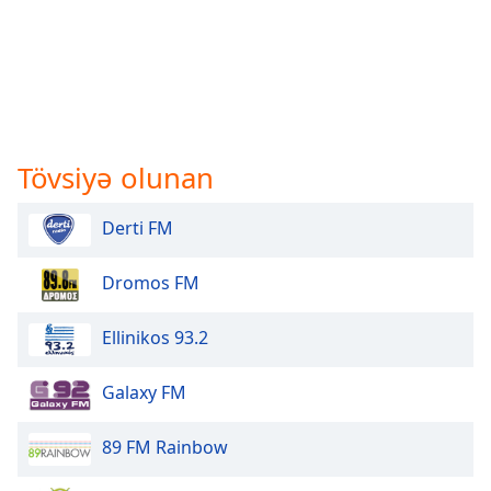
Tövsiyə olunan
Derti FM
Dromos FM
Ellinikos 93.2
Galaxy FM
89 FM Rainbow