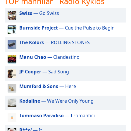
TOP mahnılar - Radio Kyklos
opens
subtitles
settings
Swiss
— Go Swiss
dialog
subtitles
Burnside Project
— Cue the Pulse to Begin
off
,
selected
The Kolors
— ROLLING STONES
Audio
Track
Manu Chao
— Clandestino
Picture-
in-
JP Cooper
— Sad Song
Picture
Fullscreen
Mumford & Sons
— Here
This
is
a
Kodaline
— We Were Only Young
modal
window.
Tommaso Paradiso
— I romantici
Beginning
B**o'
— It