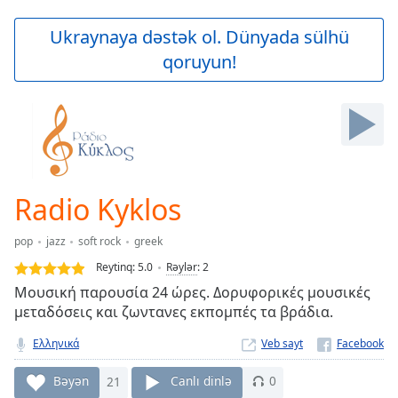
loading.
Play
Ukraynaya dəstək ol. Dünyada sülhü
Video
qoruyun!
Play
Skip
Backward
Skip
Forward
Mute
Current
Time
0:00
Radio Kyklos
/
Duration
-:-
pop
jazz
soft rock
greek
Loaded
:
0.00%
Reytinq:
5.0
Rəylər
:
2
Stream
Μουσική παρουσία 24 ώρες. Δορυφορικές μουσικές
Type
LIVE
μεταδόσεις και ζωντανες εκπομπές τα βράδια.
Seek to
live,
Ελληνικά
Veb sayt
currently
behind
Bəyən
21
Canlı dinlə
0
live
LIVE