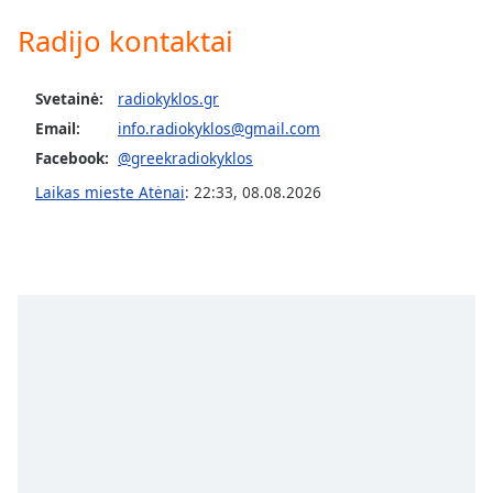
Radijo kontaktai
Opacity
Svetainė:
radiokyklos.gr
Caption
Email:
info.radiokyklos@gmail.com
Area
Background
Facebook:
@greekradiokyklos
Color
Laikas mieste Atėnai
:
22:33
,
08.08.2026
Opacity
Font
Size
Text
Edge
Style