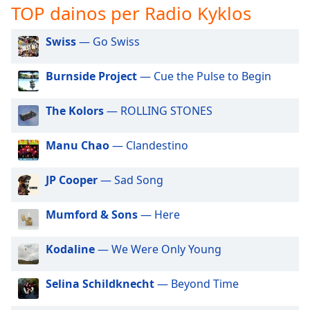
TOP dainos per Radio Kyklos
subtitles
settings
Swiss
— Go Swiss
dialog
subtitles
off
,
Burnside Project
— Cue the Pulse to Begin
selected
The Kolors
— ROLLING STONES
Audio
Track
Manu Chao
— Clandestino
Picture-
in-
Picture
JP Cooper
— Sad Song
Fullscreen
This
Mumford & Sons
— Here
is
a
Kodaline
— We Were Only Young
modal
window.
Selina Schildknecht
— Beyond Time
Beginning