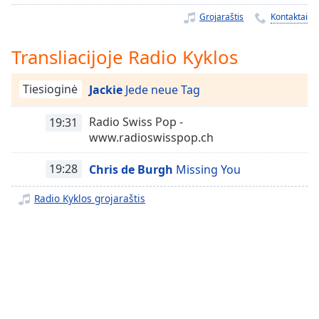
Remaining
Time
-
Grojaraštis
Kontaktai
-:-
Transliacijoje Radio Kyklos
1x
Playback
Tiesioginė
Jackie
Jede neue Tag
Rate
Chapters
Radio Swiss Pop -
19:31
www.radioswisspop.ch
Chapters
19:28
Chris de Burgh
Missing You
Descriptions
Radio Kyklos grojaraštis
descriptions
off
,
selected
Subtitles
subtitles
settings
,
opens