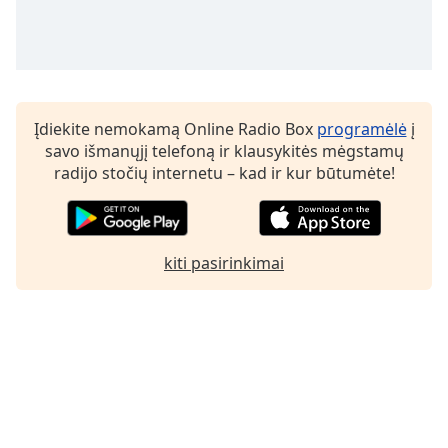
Font
Family
Reset
Done
Įdiekite nemokamą Online Radio Box
programėlė
į
Close
savo išmanųjį telefoną ir klausykitės mėgstamų
Modal
radijo stočių internetu – kad ir kur būtumėte!
Dialog
End
of
dialog
window.
kiti pasirinkimai