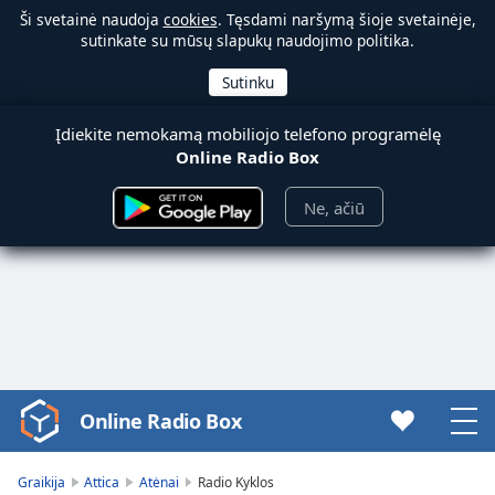
Ši svetainė naudoja
cookies
. Tęsdami naršymą šioje svetainėje,
sutinkate su mūsų slapukų naudojimo politika.
Įdiekite nemokamą mobiliojo telefono programėlę
Online Radio Box
Ne, ačiū
Online Radio Box
Video
Player
is
Graikija
Attica
Atėnai
Radio Kyklos