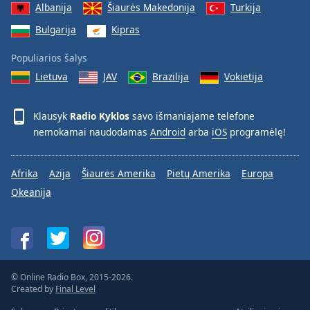
Albanija
Šiaurės Makedonija
Turkija
Bulgarija
Kipras
Populiarios šalys
Lietuva
JAV
Brazilija
Vokietija
Klausyk
Radio Kyklos
savo išmaniajame telefone
nemokamai naudodamas
Android
arba
iOS
programėlę!
Afrika
Azija
Šiaurės Amerika
Pietų Amerika
Europa
Okeanija
© Online Radio Box, 2015-2026.
Created by
Final Level