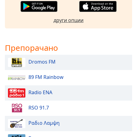
Color
Opacity
други опции
Caption
Area
Препорачано
Background
Color
Dromos FM
Opacity
89 FM Rainbow
Font
Radio ENA
Size
RSO 91.7
Text
Ραδιο Λαμψη
Edge
Style