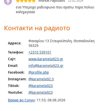
Andreas Pagoulatos
22.02.2024
opens
ενα Υπεροχο ραδιοφωνο που αγαπω παρα πολυυ
subtitles
καλημερααα
settings
dialog
subtitles
Контакти на радиото
off
,
selected
Φαναρίου 13 Σταυρούπολη, Θεσσαλονίκη
Адреса:
56329
Audio
Track
Телефон:
+2310 539101
Сајт:
www.karamela923.gr
Picture-
in-
Email:
info@karamela923.gr
Picture
Facebook:
@profile.php
Fullscreen
This
Instagram:
@karamela92.3
is
Tiktok:
@karamela923
a
Youtube:
@karamela923
modal
window.
Време во Солун
:
11:53
,
08.08.2026