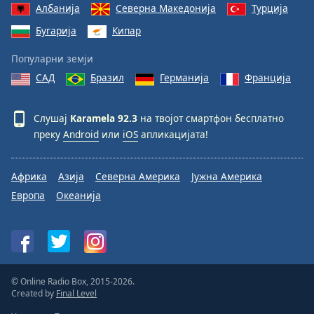
Албанија
Северна Македонија
Турција
Бугарија
Кипар
Популарни земји
САД
Бразил
Германија
Франција
Слушај
Karamela 92.3
на твојот смартфон бесплатно
преку
Android
или
iOS
апликацијата!
Африка
Азија
Северна Америка
Јужна Америка
Европа
Океанија
© Online Radio Box, 2015-2026.
Created by
Final Level