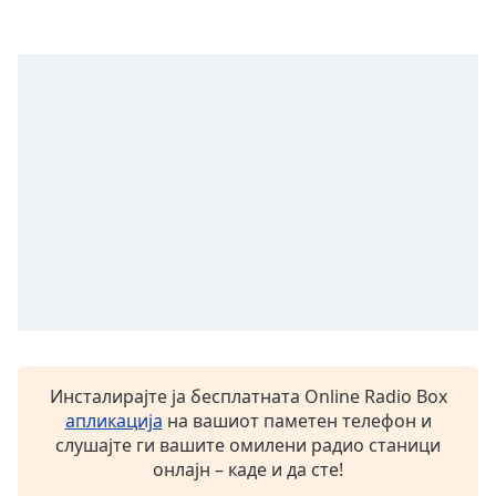
Beginning
of
dialog
window.
Escape
will
cancel
and
close
the
window.
Text
Color
Opacity
Инсталирајте ја бесплатната Online Radio Box
апликација
на вашиот паметен телефон и
слушајте ги вашите омилени радио станици
Text
онлајн – каде и да сте!
Background