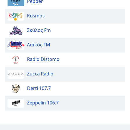
Pepper
Font
Kosmos
Family
Σκύλος Fm
Reset
Done
Λαϊκός FM
Close
Modal
Dialog
Radio Distomo
End
of
Zucca Radio
dialog
window.
Derti 107.7
Zeppelin 106.7