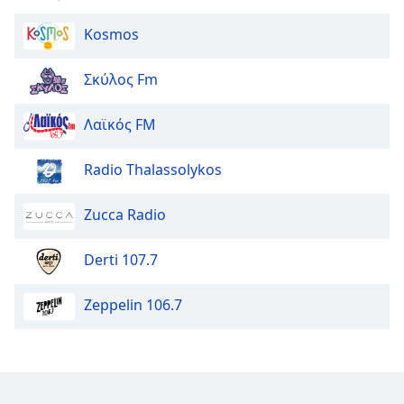
Family
Kosmos
Reset
Σκύλος Fm
Done
Close
Λαϊκός FM
Modal
Dialog
End
Radio Thalassolykos
of
dialog
Zucca Radio
window.
Derti 107.7
Zeppelin 106.7