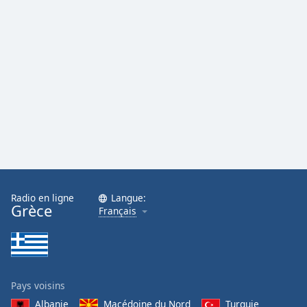
Radio en ligne
Langue:
Grèce
Français
Pays voisins
Albanie
Macédoine du Nord
Turquie