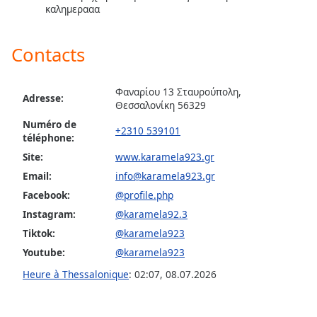
subtitles
καλημερααα
settings
dialog
subtitles
Contacts
off
,
selected
Φαναρίου 13 Σταυρούπολη,
Adresse:
Θεσσαλονίκη 56329
Audio
Track
Numéro de
+2310 539101
téléphone:
Picture-
Site:
www.karamela923.gr
in-
Picture
Email:
info@karamela923.gr
Fullscreen
Facebook:
@profile.php
This
is
Instagram:
@karamela92.3
a
Tiktok:
@karamela923
modal
Youtube:
@karamela923
window.
Heure à Thessalonique
:
02:07
,
08.07.2026
Beginning
of