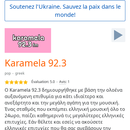
Play
Soutenez l'Ukraine. Sauvez la paix dans le
Video
monde!
Play
Skip
Backward
Skip
Forward
Mute
Current
Time
0:00
Karamela 92.3
/
Duration
-:-
pop
greek
Loaded
:
0.00%
Évaluation:
5.0
Avis
:
1
Stream
Ο Karamela 92.3 δημιουργήθηκε με βάση την ολοένα
Type
LIVE
αυξανόμενη επιθυμία για κάτι ιδιαίτερο και
Seek to
ανεξάρτητο και την μεγάλη αγάπη για την μουσική.
live,
Ένας σταθμός που εκπέμπει ελληνική μουσική όλο το
currently
24ωρο, παίζει καθημερινά τις μεγαλύτερες ελληνικές
behind
live
LIVE
επιτυχίες. Εάν θέλετε και εσείς να ακούσετε
Remaining
ελληνικές επιτυχίες που θα σας ανεβάσουν την