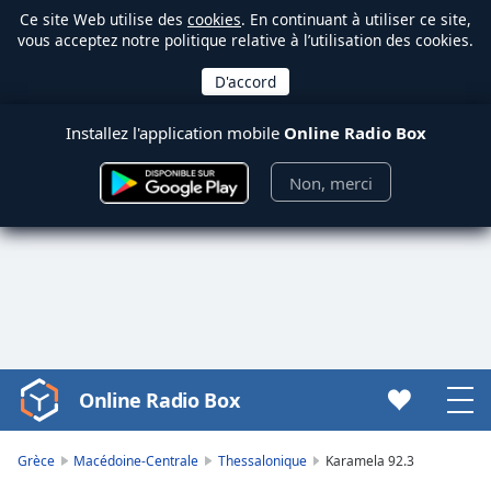
Ce site Web utilise des
cookies
. En continuant à utiliser ce site,
vous acceptez notre politique relative à l’utilisation des cookies.
Installez l'application mobile
Online Radio Box
Non, merci
Online Radio Box
Video
Player
is
Grèce
Macédoine-Centrale
Thessalonique
Karamela 92.3
loading.