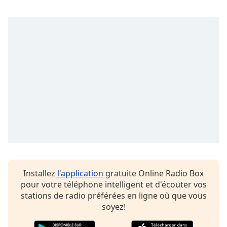
dialog
window.
Escape
will
cancel
and
close
the
window.
Text
Color
Opacity
Installez
l'application
gratuite Online Radio Box
pour votre téléphone intelligent et d'écouter vos
Text
stations de radio préférées en ligne où que vous
Background
soyez!
Color