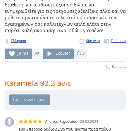
Time
-
διάθεση, να κερδίσετε έξυπνα δώρα, να
-:-
ενημερωθείτε για τις τρέχουσες εξελίξεις αλλά και να
μάθετε πρώτοι όλα τα τελευταία μουσικά νέα των
1x
αγαπημένων σας καλλιτεχνών απλά ελάτε στην
Playback
παρέα. Καλή ακρόαση! Είναι εδώ... για σένα!
Rate
Ελληνικά
Site web
Chapters
J’aime
92
Écouter
3
Chapters
Contacts
Descriptions
descriptions
Karamela 92.3 avis
off
,
selected
Subtitles
subtitles
settings
,
Andreas Pagoulatos
22.02.2024
opens
ενα Υπεροχο ραδιοφωνο που αγαπω παρα πολυυ