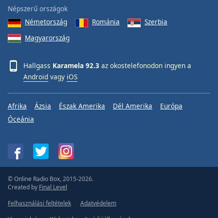
Népszerű országok
Németország
Románia
Szerbia
Magyarország
Hallgass
Karamela 92.3
az okostelefonodon ingyen a
Android
vagy
iOS
Afrika
Ázsia
Észak Amerika
Dél Amerika
Európa
Óceánia
© Online Radio Box, 2015-2026.
Created by
Final Level
Felhasználási feltételek
Adatvédelem