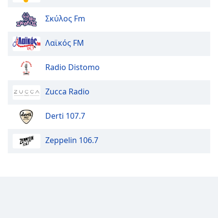
Font
Σκύλος Fm
Family
Λαϊκός FM
Reset
Done
Radio Distomo
Close
Modal
Dialog
Zucca Radio
End
of
Derti 107.7
dialog
window.
Zeppelin 106.7