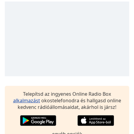
of
dialog
window.
Escape
will
cancel
and
close
the
window.
Text
Color
Telepítsd az ingyenes Online Radio Box
Opacity
alkalmazást
okostelefonodra és hallgasd online
kedvenc rádióállomásaidat, akárhol is jársz!
Text
Background
Color
egyéb opciók