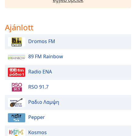
Opacity
Ajánlott
Caption
Area
Dromos FM
Background
Color
89 FM Rainbow
Opacity
Radio ENA
Font
RSO 91.7
Size
Ραδιο Λαμψη
Text
Pepper
Edge
Style
Kosmos