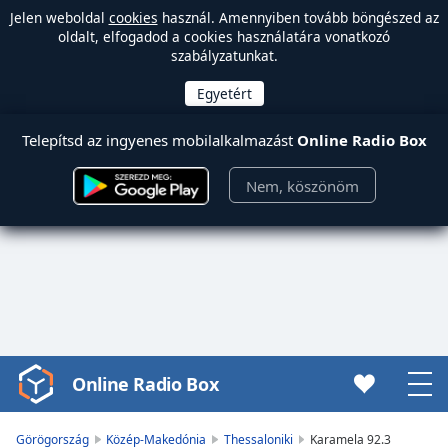
Jelen weboldal
cookies
használ. Amennyiben tovább böngészed az
oldalt, elfogadod a cookies használatára vonatkozó
szabályzatunkat.
Telepítsd az ingyenes mobilalkalmazást
Online Radio Box
Nem, köszönöm
Online Radio Box
Video
Player
is
Görögország
Közép-Makedónia
Thessaloniki
Karamela 92.3