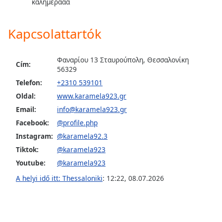
opens
καλημερααα
subtitles
settings
Kapcsolattartók
dialog
subtitles
off
,
Φαναρίου 13 Σταυρούπολη, Θεσσαλονίκη
Cím:
selected
56329
Telefon:
+2310 539101
Audio
Track
Oldal:
www.karamela923.gr
Email:
info@karamela923.gr
Picture-
in-
Facebook:
@profile.php
Picture
Instagram:
@karamela92.3
Fullscreen
This
Tiktok:
@karamela923
is
Youtube:
@karamela923
a
A helyi idő itt: Thessaloniki
:
12:22
,
08.07.2026
modal
window.
Beginning