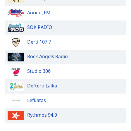
Λαϊκός FM
Opacity
SOK RADIO
Caption
Area
Derti 107.7
Background
Color
Rock Angels Radio
Opacity
Studio 306
Font
Deftero Laika
Size
Lefkatas
Text
Edge
Rythmos 94.9
Style