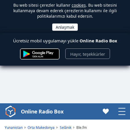
Bu web sitesi çerezler kullanır
cookies
. Bu web sitesini
kullanmaya devam ederek çerezlerin kullanımı ile ilgili
politikalarımızı kabul edersin.
Ücretsiz mobil uygulamayı yükle
Online Radio Box
Hayır, teşekkürler
Online Radio Box
Video
Player
is
Yunanistan
Orta Makedonya
Selânik
Ble.fm