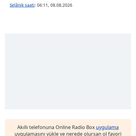
opens
Selânik saati
:
06:11
,
08.08.2026
subtitles
settings
dialog
subtitles
off
,
selected
Audio
Track
Picture-
in-
Picture
Fullscreen
This
is
a
modal
window.
Akıllı telefonuna Online Radio Box
uygulama
Beginning
uygulamasını yükle ve nerede olursan ol favori