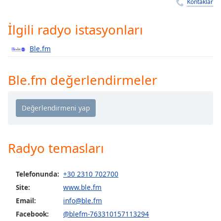
Remaining
Kontaklar
Time
-
-:-
İlgili radyo istasyonları
1x
Ble.fm
Playback
Rate
Ble.fm değerlendirmeler
Chapters
Chapters
Descriptions
descriptions
Radyo temasları
off
,
selected
Telefonunda:
+30 2310 702700
Subtitles
Site:
www.ble.fm
subtitles
Email:
info@ble.fm
settings
,
Facebook:
@blefm-763310157113294