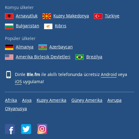
Komşu ülkeler
Arnavutluk
Kuzey Makedonya
Türkiye
Bulgaristan
Kıbrıs
Popüler ülkeler
Almanya
Azerbaycan
Amerika Birleşik Devletleri
Brezilya
Dinle
Ble.fm
ile akıllı telefonunda ücretsiz
Android
veya
iOS
uygulama!
Afrika
Asya
Kuzey Amerika
Güney Amerika
Avrupa
Okyanusya