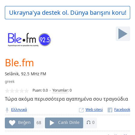
loading.
Play
Ukrayna'ya destek ol. Dünya barışını koru!
Video
Play
Skip
Backward
Skip
Forward
Mute
Current
Ble.fm
Time
0:00
/
Selânik, 92.5 MHz FM
Duration
-:-
greek
Loaded
:
0.00%
Puan:
0.0
Yorumlar
:
0
Stream
Τώρα ακόμα περισσότερα αγαπημένα σου τραγούδια
Type
LIVE
Ελληνικά
Web sitesi
Seek to
live,
currently
Beğen
68
Canlı Dinle
0
behind
live
LIVE