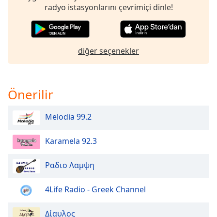
of
radyo istasyonlarını çevrimiçi dinle!
dialog
window.
Escape
will
diğer seçenekler
cancel
and
close
the
Önerilir
window.
Melodia 99.2
Text
Color
Karamela 92.3
Opacity
Ραδιο Λαμψη
Text
4Life Radio - Greek Channel
Background
Color
Δίαυλος