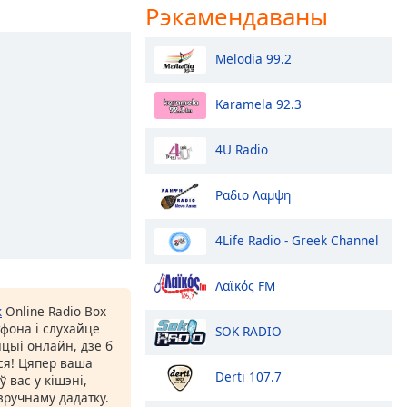
Рэкамендаваны
Melodia 99.2
Karamela 92.3
4U Radio
Ραδιο Λαμψη
4Life Radio - Greek Channel
Λαϊκός FM
к
Online Radio Box
фона і слухайце
SOK RADIO
цыі онлайн, дзе б
іся! Цяпер ваша
Derti 107.7
 вас у кішэні,
ручнаму дадатку.