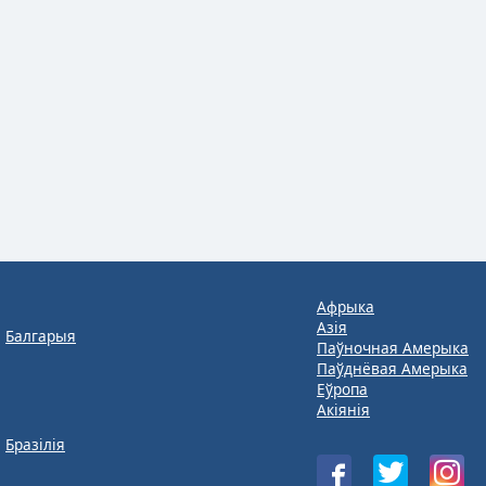
Афрыка
Азія
Балгарыя
Паўночная Амерыка
Паўднёвая Амерыка
Еўропа
Акіянія
Бразілія