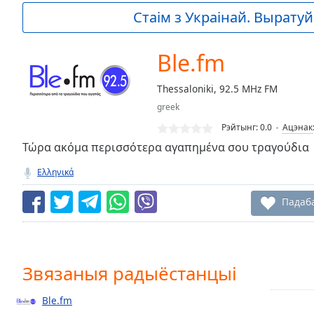
Current
Стаім з Украінай. Выратуй 
Time
0:00
/
Duration
-:-
Ble.fm
Loaded
:
0.00%
Thessaloniki, 92.5 MHz FM
0:00
greek
Stream
Type
LIVE
Рэйтынг:
0.0
Ацэнак
Seek to
Τώρα ακόμα περισσότερα αγαπημένα σου τραγούδια
live,
currently
Ελληνικά
behind
live
LIVE
Remaining
Падаб
Time
-
-:-
1x
Звязаныя радыёстанцыі
Playback
Rate
Ble.fm