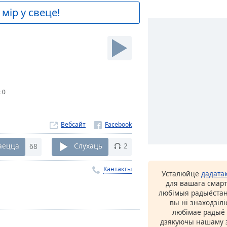
мір у свеце!
:
0
Вебсайт
аецца
68
Слухаць
2
Кантакты
Усталюйце
дадата
для вашага смарт
любімыя радыёстан
вы ні знаходзіл
любімае радыё ў
дзякуючы нашаму з