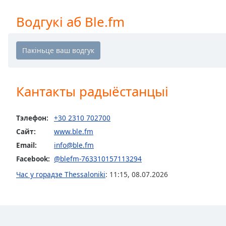
Chapters
Водгукі аб Ble.fm
Chapters
Descriptions
descriptions
off
,
selected
Кантакты радыёстанцыі
Subtitles
Тэлефон:
+30 2310 702700
subtitles
Сайт:
www.ble.fm
settings
,
opens
Email:
info@ble.fm
subtitles
Facebook:
@blefm-763310157113294
settings
Час у горадзе Thessaloniki
:
11:15
,
08.07.2026
dialog
subtitles
off
,
selected