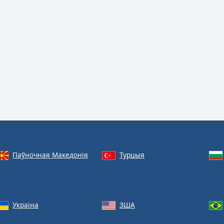
Паўночная Македонія
Турцыя
Украіна
ЗША