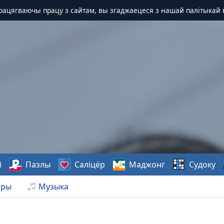
Працягваючы працу з сайтам, вы згаджаецеся з нашай палітыкай 
і
Пазлы
Саліцёр
Маджонг
Судоку
нры
Музыка