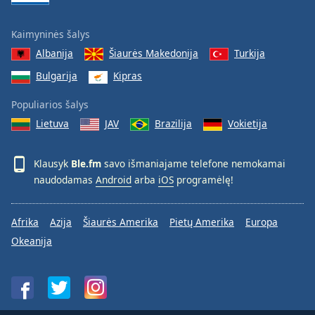
Kaimyninės šalys
Albanija
Šiaurės Makedonija
Turkija
Bulgarija
Kipras
Populiarios šalys
Lietuva
JAV
Brazilija
Vokietija
Klausyk
Ble.fm
savo išmaniajame telefone nemokamai
naudodamas
Android
arba
iOS
programėlę!
Afrika
Azija
Šiaurės Amerika
Pietų Amerika
Europa
Okeanija