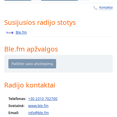
Remaining
Time
-
Kontaktai
-:-
Susijusios radijo stotys
1x
Playback
Ble.fm
Rate
Chapters
Ble.fm apžvalgos
Chapters
Descriptions
descriptions
off
,
Radijo kontaktai
selected
Subtitles
Telefonas:
+30 2310 702700
subtitles
Svetainė:
www.ble.fm
settings
,
Email:
info@ble.fm
opens