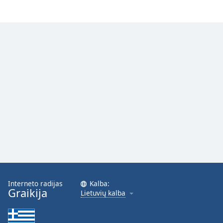
Font
Family
Reset
Done
Close
Modal
Dialog
End
of
dialog
window.
Interneto radijas
Kalba:
Graikija
Lietuvių kalba