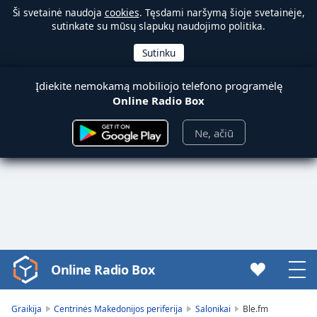
Ši svetainė naudoja
cookies
. Tęsdami naršymą šioje svetainėje,
sutinkate su mūsų slapukų naudojimo politika.
Įdiekite nemokamą mobiliojo telefono programėlę
Online Radio Box
Ne, ačiū
Online Radio Box
Video
Player
is
Graikija
Centrinės Makedonijos periferija
Salonikai
Ble.fm