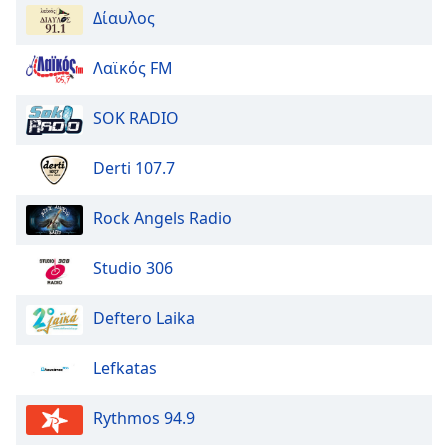
Δίαυλος
Opacity
Λαϊκός FM
Caption
SOK RADIO
Area
Background
Color
Derti 107.7
Rock Angels Radio
Opacity
Studio 306
Font
Size
Deftero Laika
Text
Lefkatas
Edge
Style
Rythmos 94.9