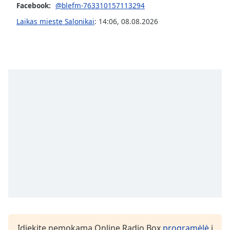
Facebook:
@blefm-763310157113294
subtitles
settings
Laikas mieste Salonikai
:
14:06
,
08.08.2026
dialog
subtitles
off
,
selected
Audio
Track
Picture-
in-
Picture
Fullscreen
This
is
a
modal
window.
Beginning
Įdiekite nemokamą Online Radio Box
programėlė
į