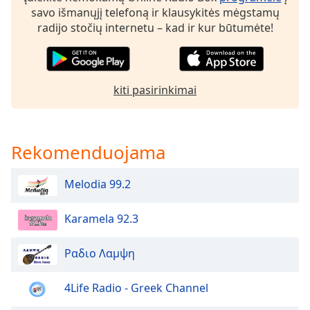
of
savo išmanųjį telefoną ir klausykitės mėgstamų
dialog
radijo stočių internetu – kad ir kur būtumėte!
window.
Escape
will
cancel
kiti pasirinkimai
and
close
the
window.
Rekomenduojama
Text
Melodia 99.2
Color
Karamela 92.3
Opacity
Ραδιο Λαμψη
Text
Background
4Life Radio - Greek Channel
Color