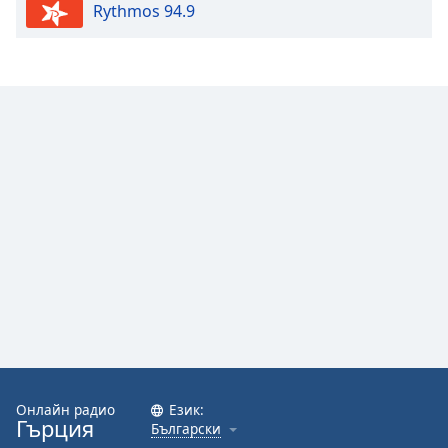
Rythmos 94.9
Font
Family
Reset
Done
Close
Modal
Dialog
End
of
dialog
window.
Онлайн радио
Език:
Гърция
Български