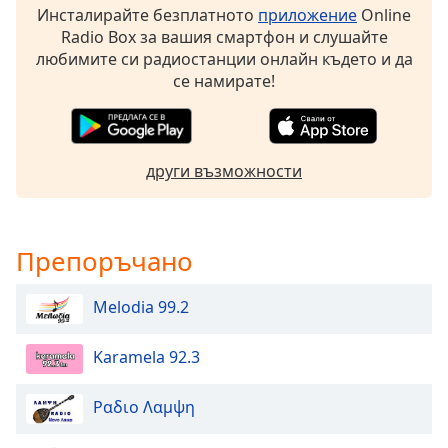
Beginning
Инсталирайте безплатното
приложение
Online
of
Radio Box за вашия смартфон и слушайте
dialog
любимите си радиостанции онлайн където и да
window.
се намирате!
Escape
will
cancel
and
други възможности
close
the
window.
Препоръчано
Text
Color
Melodia 99.2
Opacity
Karamela 92.3
Text
Ραδιο Λαμψη
Background