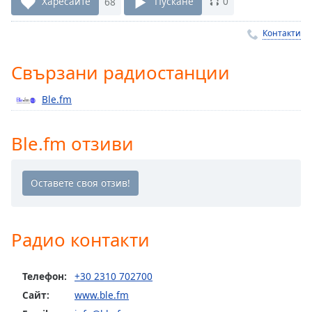
Харесайте
68
Пускане
0
Remaining
Time
-
Контакти
-:-
Свързани радиостанции
1x
Playback
Ble.fm
Rate
Chapters
Ble.fm отзиви
Chapters
Descriptions
descriptions
off
,
Радио контакти
selected
Subtitles
Телефон:
+30 2310 702700
subtitles
Сайт:
www.ble.fm
settings
,