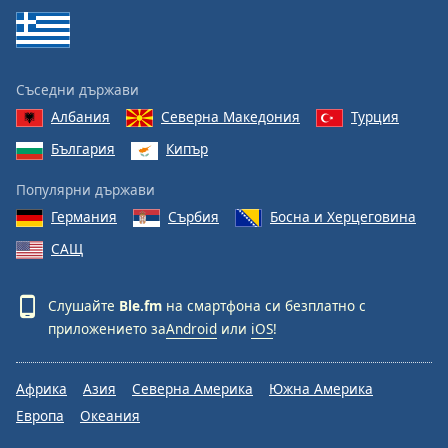
Съседни държави
Албания
Северна Македония
Турция
България
Кипър
Популярни държави
Германия
Сърбия
Босна и Херцеговина
САЩ
Слушайте
Ble.fm
на смартфона си безплатно с
приложението за
Android
или
iOS
!
Африка
Азия
Северна Америка
Южна Америка
Европа
Океания