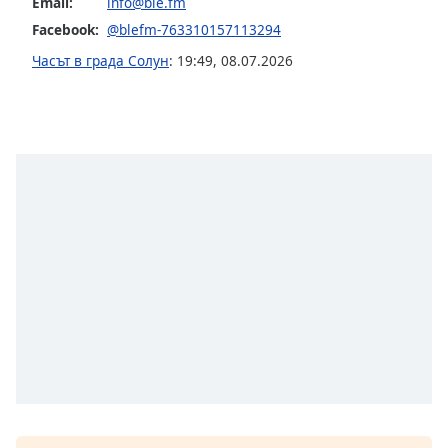
Email:
info@ble.fm
opens
Facebook:
@blefm-763310157113294
subtitles
settings
Часът в града Солун
:
19:49
,
08.07.2026
dialog
subtitles
off
,
selected
Audio
Track
Picture-
in-
Picture
Fullscreen
This
is
a
modal
window.