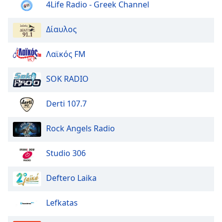
Color
4Life Radio - Greek Channel
Δίαυλος
Opacity
Λαϊκός FM
Caption
Area
SOK RADIO
Background
Color
Derti 107.7
Opacity
Rock Angels Radio
Font
Studio 306
Size
Deftero Laika
Text
Edge
Lefkatas
Style