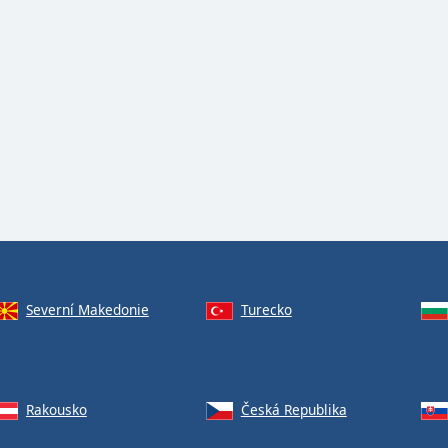
Severní Makedonie
Turecko
Rakousko
Česká Republika