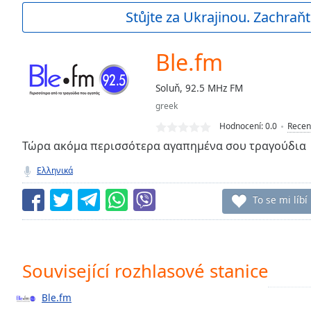
Current
Stůjte za Ukrajinou. Zachraňt
Time
0:00
/
Duration
-:-
Ble.fm
Loaded
:
0.00%
Soluň, 92.5 MHz FM
0:00
greek
Stream
Type
LIVE
Hodnocení:
0.0
Recen
Seek to
Τώρα ακόμα περισσότερα αγαπημένα σου τραγούδια
live,
currently
Ελληνικά
behind
live
LIVE
Remaining
To se mi líbí
Time
-
-:-
1x
Související rozhlasové stanice
Playback
Rate
Ble.fm