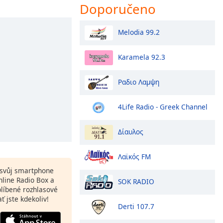
Doporučeno
Melodia 99.2
Karamela 92.3
Ραδιο Λαμψη
4Life Radio - Greek Channel
Δίαυλος
Λαϊκός FM
a svůj smartphone
line Radio Box a
SOK RADIO
blíbené rozhlasové
ať jste kdekoliv!
Derti 107.7