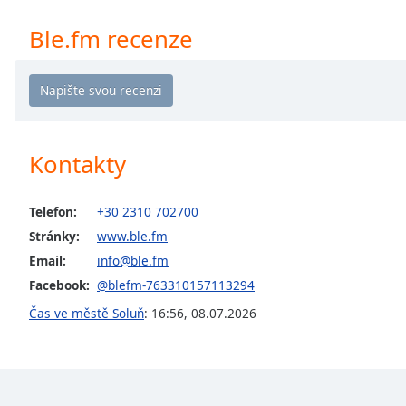
Chapters
Ble.fm recenze
Chapters
Descriptions
descriptions
off
,
selected
Kontakty
Subtitles
Telefon:
+30 2310 702700
subtitles
Stránky:
www.ble.fm
settings
,
opens
Email:
info@ble.fm
subtitles
Facebook:
@blefm-763310157113294
settings
Čas ve městě Soluň
:
16:56
,
08.07.2026
dialog
subtitles
off
,
selected