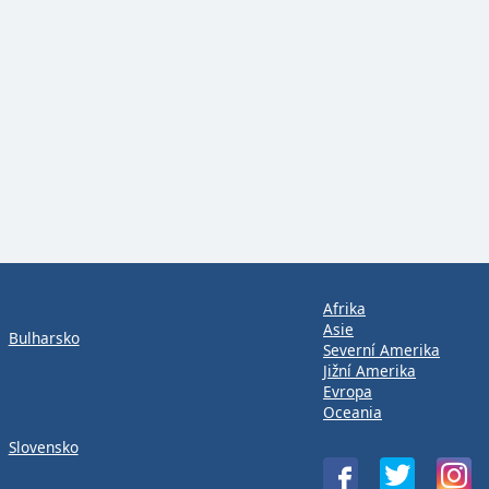
Afrika
Asie
Bulharsko
Severní Amerika
Jižní Amerika
Evropa
Oceania
Slovensko