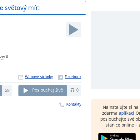
e světový mír!
ze
:
0
Webové stránky
68
Poslouchej živě
0
Kontakty
Nainstalujte si n
zdarma
aplikaci
On
poslouchejte své o
stanice online – 