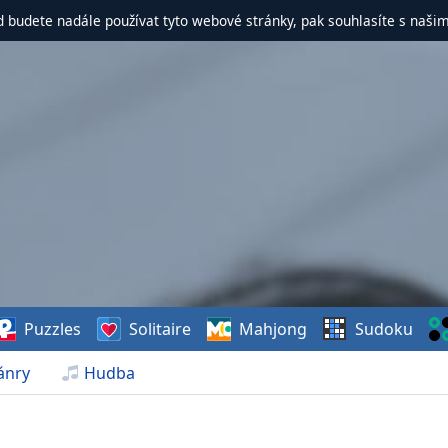
d budete nadále používat tyto webové stránky, pak souhlasíte s naši
Puzzles
Solitaire
Mahjong
Sudoku
ánry
Hudba